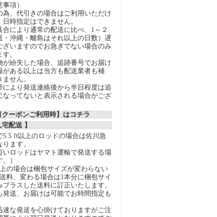
意事項）
の為、代引きの場合はご利用いただけ
、日時指定はできません。
具合により通常の配送に比べ、1～２
道・沖縄・離島はそれ以上の日数）遅
ございますのでお急ぎでない場合のみ
ます。
物が紛失した場合、追跡番号でお届け
録がある以上は当方も配送業者も補
きません。
帯により発送連絡後から半日程度は追
になってないと表示される場合がござ
割引クーポンご利用時】はコチラ
人宅配送 】
5.5 ft以上のロッドの場合は佐川急
なります。
短いロッドはヤマト運輸で発送する場
す。）
以上の場合は梱包サイズが変わらない
の送料、変わる場合は1本分に梱包サイ
みプラスした送料に訂正いたします。
も発送、お届けは可能でお時間指定も
迅速な発送を心掛けておりますがご注