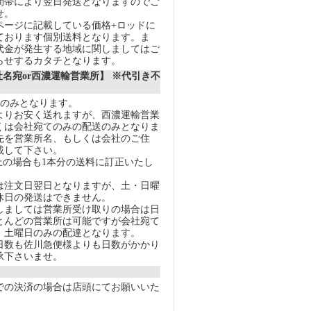
間帯により翌日発送となりますのでご
せ。
ページに記載している価格+ロッドに
ております個別送料となります。ま
代金が発生する地域に関しましてはご
らせするカタチとなります。
社名宛or西濃運輸営業所】 ※代引き不
送のみとなります。
りお安く送れますが、西濃運輸営業
くは会社宛てのみの配送のみとなりま
先を営業所名、もしくは会社のご住
載して下さい。
上の場合も1本分の送料に訂正いたし
注文日翌日となりますが、土・日曜
休日の発送はできません。
ましては営業所受け取りの場合は日
とんどの営業所は可能ですが会社宛て
、土曜日のみの配達となります。
数も佐川急便様よりも日数がかかり
承下さいませ。
での決済の場合は店頭にてお願いいた