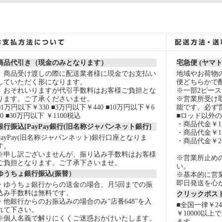
商品代引き（現金のみとなります）
宅急便 (ヤマ
商品受け渡しの際に配送業者様に現金でお支払い
地域やお荷物
していただく形になります。
便どちらかで
おそれいりますが代引手数料はお客様ご負担とな
※一部2ピー
ります。ご了承くださいませ。
※営業所受け
■1万円以下￥330 ■3万円以下￥440 ■10万円以下￥6
能です。必ず
60 ■30万円以下 ￥1100税込
■ロッド以外
・商品代金￥15
銀行振込[PayPay銀行(旧名称ジャパンネット銀行]
・商品代金￥15
PayPay(旧名称ジャパンネット)銀行口座となりま
・商品代金￥2
す。
※申し訳ございませんが、振り込み手数料はお客様
※営業所止め
ご負担となります。ご了承下さいませ。
い。
ゆうちょ銀行振込(振替）
※基本的に営
即日発送を心
・ゆうちょ銀行からの送金の場合、月5回までの振
込み手数料は無料です。
クリックポスト
・他銀行からのお振込みの場合のみ”店番648”を入
■全国一律￥2
れて下さい。
￥10000以
※個人名義で解りにくくご迷惑おかけいたします。
ます。