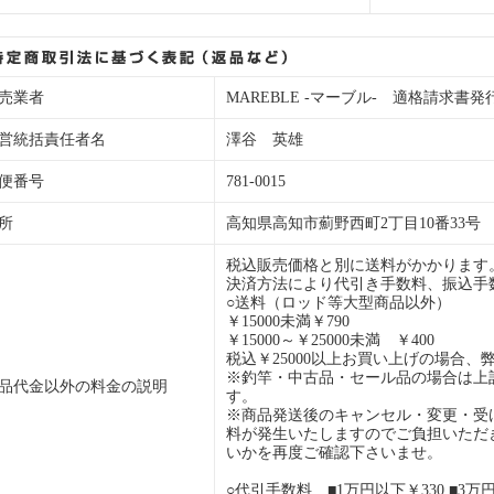
売業者
MAREBLE -マーブル- 適格請求書発行事業
営統括責任者名
澤谷 英雄
便番号
781-0015
所
高知県高知市薊野西町2丁目10番33号
税込販売価格と別に送料がかかります
決済方法により代引き手数料、振込手
○送料（ロッド等大型商品以外）
￥15000未満￥790
￥15000～￥25000未満 ￥400
税込￥25000以上お買い上げの場合、
※釣竿・中古品・セール品の場合は上
品代金以外の料金の説明
す。
※商品発送後のキャンセル・変更・受
料が発生いたしますのでご負担いただ
いかを再度ご確認下さいませ。
○代引手数料 ■1万円以下￥330 ■3万円以