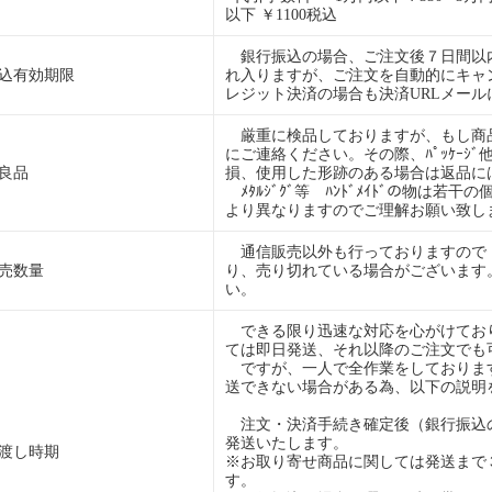
以下 ￥1100税込
銀行振込の場合、ご注文後７日間以
込有効期限
れ入りますが、ご注文を自動的にキャ
レジット決済の場合も決済URLメー
厳重に検品しておりますが、もし商
にご連絡ください。その際、ﾊﾟｯｹｰｼ
良品
損、使用した形跡のある場合は返品に
ﾒﾀﾙｼﾞｸﾞ等 ﾊﾝﾄﾞﾒｲﾄﾞの物は若
より異なりますのでご理解お願い致し
通信販売以外も行っておりますので
売数量
り、売り切れている場合がございます
い。
できる限り迅速な対応を心がけており
ては即日発送、それ以降のご注文でも
ですが、一人で全作業をしておりま
送できない場合がある為、以下の説明
注文・決済手続き確定後（銀行振込
発送いたします。
渡し時期
※お取り寄せ商品に関しては発送まで
す。