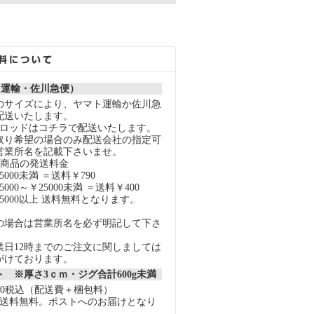
ト運輸・佐川急便）
のサイズにより、ヤマト運輸か佐川急
配送いたします。
スロッドはコチラで配送いたします。
取り希望の場合のみ配送会社の指定可
営業所名を記載下さいませ。
の商品の発送料金
000未満 ＝送料￥790
000～￥25000未満 ＝送料￥400
5000以上 送料無料となります。
の場合は営業所名を必ず明記して下さ
業日12時までのご注文に関しましては
がけております。
 ※厚さ3ｃｍ・ジグ合計600g未満
40税込（配送費＋梱包料）
上で送料無料。ポストへのお届けとなり