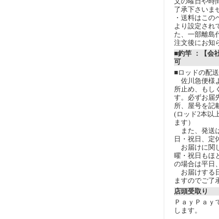
文の曜日や時
了承下さいま
・送料はこの
より設定され
た、一部離島
注文後にお知
■釣竿 ：【会
可
■ロッドの配
佐川急便様よ
所止め、もし
す。必ずお届
所、屋号を記
(ロッド2本以
ます）
また、発送は
日・祝日、定
お届けに関し
曜・祝日もほ
の場合は平日
お届けする日
ますのでご了
店頭受取り
ＰａｙＰａｙ
します。