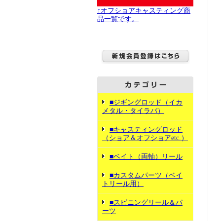
↑オフショアキャスティング商
品一覧です。
■ジギングロッド（イカ
メタル・タイラバ）
■キャスティングロッド
（ショア＆オフショアetc.）
■ベイト（両軸）リール
■カスタムパーツ（ベイ
トリール用）
■スピニングリール＆パ
ーツ