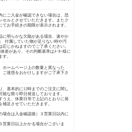
内にご入金が確認できない場合は、恐
ンセルとさせていただきます。またク
ルにてお手続きの期限が表示されます。
品に明らかな欠陥がある場合、速やか
ﾞ他 付属していた物が足りない時や汚
は応じかねますのでご了承ください。
干の個体差があり、その判断基準はﾒｰｶｰ様に
ます。
 ホームページ上の数量と異なった
。ご迷惑をおかけしますがご了承下さ
、基本的に12時までのご注文に関し
可能な限り即日発送しております。
すうえ、休業日等で上記のとおりに発
を補足させていただきます。
の場合は入金確認後）３営業日以内に
３営業日以上かかる場合がございま