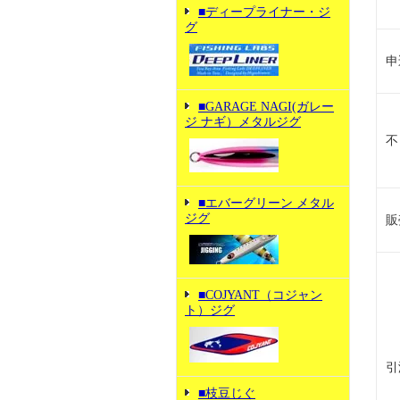
■ディープライナー・ジ
グ
申
■GARAGE NAGI(ガレー
ジ ナギ）メタルジグ
不
■エバーグリーン メタル
ジグ
販
■COJYANT（コジャン
ト）ジグ
引
■枝豆じぐ