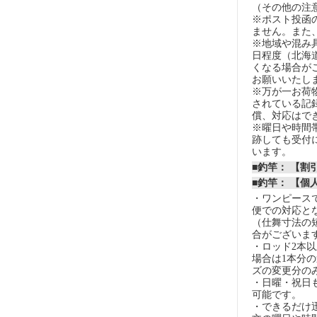
（その他の注
※ポスト投函
ません。また
※地域や混み
日程度（北海
くなる場合が
お願いいたし
※万が一お荷
されている記
償、対応はで
※曜日や時間
跡しても受付
います。
■釣竿： 【
■釣竿： 【個
・ワンピースで
便での対応と
（仕舞寸法の
合がございま
・ロッド2本
場合は1本分
ズの変更分の
・日曜・祝日
可能です。
・できるだけ