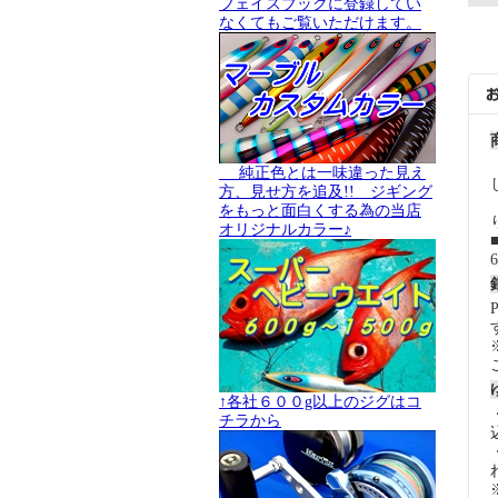
フェイスブックに登録してい
なくてもご覧いただけます。
純正色とは一味違った見え
方、見せ方を追及!! ジギング
をもっと面白くする為の当店
オリジナルカラー♪
↑各社６００g以上のジグはコ
チラから