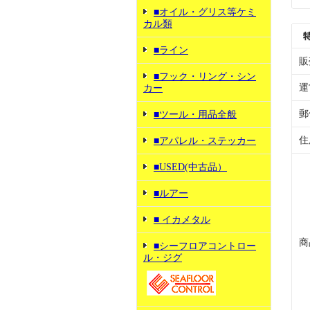
■オイル・グリス等ケミ
カル類
■ライン
販
■フック・リング・シン
運
カー
郵
■ツール・用品全般
住
■アパレル・ステッカー
■USED(中古品）
■ルアー
■ イカメタル
商
■シーフロアコントロー
ル・ジグ