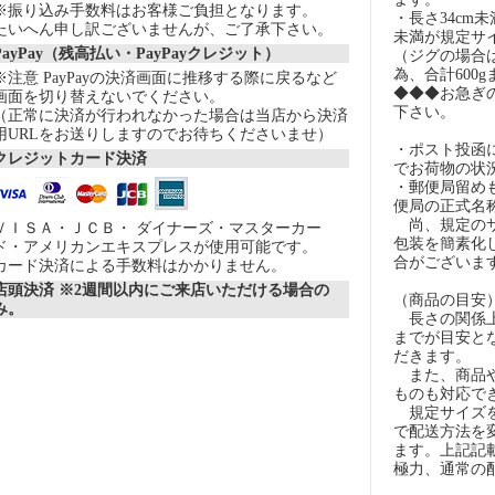
※振り込み手数料はお客様ご負担となります。
・長さ34cm
たいへん申し訳ございませんが、ご了承下さい。
未満が規定サ
PayPay（残高払い・PayPayクレジット）
（ジグの場合
為、合計600
※注意 PayPayの決済画面に推移する際に戻るなど
◆◆◆お急ぎ
画面を切り替えないでください。
下さい。
（正常に決済が行われなかった場合は当店から決済
用URLをお送りしますのでお待ちくださいませ）
・ポスト投函
クレジットカード決済
でお荷物の状
・郵便局留め
便局の正式名
尚、規定のサ
ＶＩＳＡ・ＪＣＢ・ ダイナーズ・マスターカー
包装を簡素化
ド・アメリカンエキスプレスが使用可能です。
合がございま
カード決済による手数料はかかりません。
店頭決済 ※2週間以内にご来店いただける場合の
（商品の目安
み。
長さの関係上
までが目安とな
だきます。
また、商品や
ものも対応で
規定サイズを
で配送方法を
ます。上記記
極力、通常の