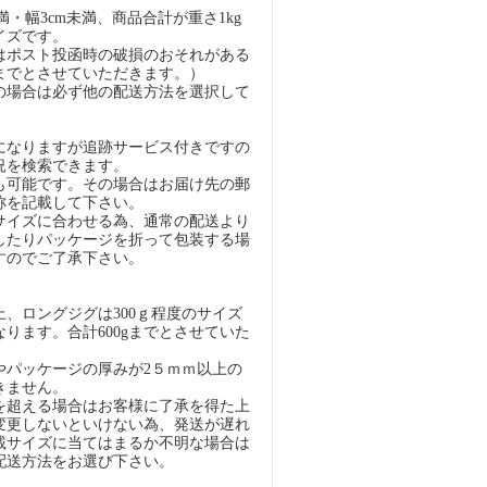
未満・幅3cm未満、商品合計が重さ1kg
イズです。
はポスト投函時の破損のおそれがある
gまでとさせていただきます。）
の場合は必ず他の配送方法を選択して
になりますが追跡サービス付きですの
況を検索できます。
も可能です。その場合はお届け先の郵
称を記載して下さい。
イズに合わせる為、通常の配送より
したりパッケージを折って包装する場
すのでご了承下さい。
）
、ロングジグは300ｇ程度のサイズ
ります。合計600gまでとさせていた
パッケージの厚みが2５ｍｍ以上の
きません。
超える場合はお客様に了承を得た上
変更しないといけない為、発送が遅れ
載サイズに当てはまるか不明な場合は
配送方法をお選び下さい。