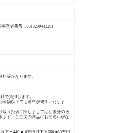
者番号 T8810230443291
。
数料等かかります。
弊社で負担します。
記金額以上でも送料が発生いたしま
け取り拒否に関しましては往復分の送
きます。ご注文の商品にお間違いがな
下￥440 ■10万円以下￥660 ■30万円