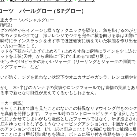
＞
＞
コーツ パールグロー (ＳPグロー）
正カラー /スペシャルグロー
店解説）
グの特性からイメージし様々なテクニックを駆使し、魚を掛けるのがと
常のメタルジグでは、深いレンジでジグを完全に横を向ける事は困難に
は瞬時にラインスラックを出す事でほぼ確実に横を向いた状態を作り出
い方の一例として、
ロッドを下弦から”上げて止める”（止める寸前に瞬時にラインを少し込
ッドを上弦(天井）から瞬時に”下げて止める”の繰り返し。
/8ピッチや1/4ピッチの細かいジャーク（リーリングとジャークの同調
ロングフォール など
いが渋く、ジグを追わない状況下やオニカサゴやガシラ、レンコ鯛や甘
。
かし、20k半ばのカンナギの実績やロングフォールでは青物の実績もあ
する事で新たな可能性が見えてくるかもしれません。
メーカー解説）
そらくこれまで誰も見たことのないこの特異なリヤウイング付きのジグ
こそ真価を発揮します。 フォール時のコントローラビリティを追及した
特性にまかせてしまいがちな漫然としたフォールではなく、研ぎ澄まさ
海底をゆったりとなぞるようなウィービングアクションは、中層からボ
のアクションでは1/2、1/4、1/8と刻みこむような繊細な操作に敏感
保つことにより甲殻類の動きを演出、ボトムに張り付き移動を嫌うター