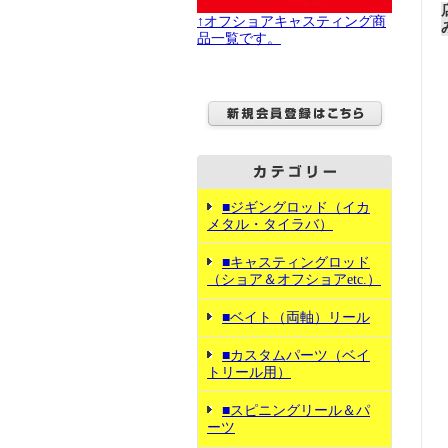
↑オフショアキャスティング商
品一覧です。
■ジギングロッド（イカ
メタル・タイラバ）
■キャスティングロッド
（ショア＆オフショアetc.）
■ベイト（両軸）リール
■カスタムパーツ（ベイ
トリール用）
■スピニングリール＆パ
ーツ