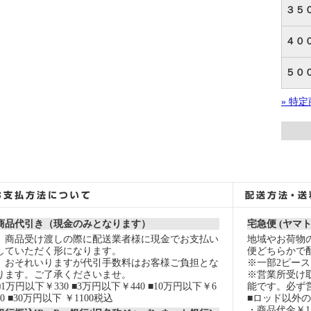
３５
４０
５０
» 特
商品代引き（現金のみとなります）
宅急便 (ヤマ
商品受け渡しの際に配送業者様に現金でお支払い
地域やお荷物
していただく形になります。
便どちらかで
おそれいりますが代引手数料はお客様ご負担とな
※一部2ピー
ります。ご了承くださいませ。
※営業所受け
■1万円以下￥330 ■3万円以下￥440 ■10万円以下￥6
能です。必ず
60 ■30万円以下 ￥1100税込
■ロッド以外
・商品代金￥15