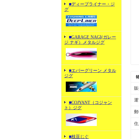
■ディープライナー・ジ
グ
■GARAGE NAGI(ガレー
ジ ナギ）メタルジグ
■エバーグリーン メタル
ジグ
販
運
■COJYANT（コジャン
ト）ジグ
郵
住
■枝豆じぐ