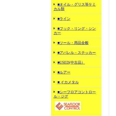
■オイル・グリス等ケミ
カル類
■ライン
■フック・リング・シン
カー
■ツール・用品全般
■アパレル・ステッカー
■USED(中古品）
■ルアー
■ イカメタル
■シーフロアコントロー
ル・ジグ