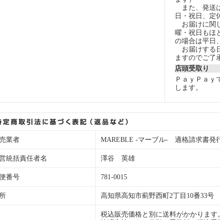
また、発送は
日・祝日、定
お届けに関し
曜・祝日もほ
の場合は平日
お届けする日
ますのでご了
店頭受取り
ＰａｙＰａｙ
します。
売業者
MAREBLE -マーブル- 適格請求書発行事業
営統括責任者名
澤谷 英雄
便番号
781-0015
所
高知県高知市薊野西町2丁目10番33号
税込販売価格と別に送料がかかります