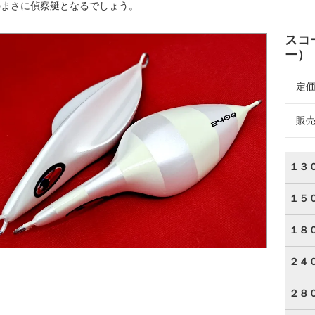
のまさに偵察艇となるでしょう。
スコ
ー）
定
販
１３
１５
１８
２４
２８