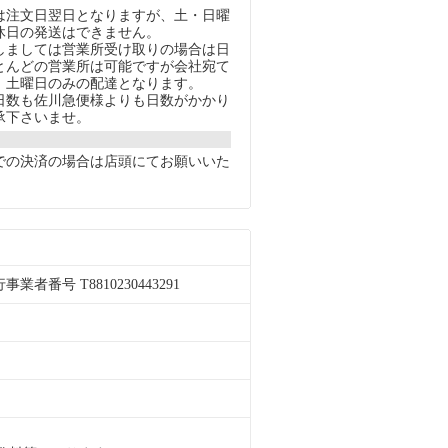
注文日翌日となりますが、土・日曜
休日の発送はできません。
ましては営業所受け取りの場合は日
とんどの営業所は可能ですが会社宛て
、土曜日のみの配達となります。
数も佐川急便様よりも日数がかかり
承下さいませ。
での決済の場合は店頭にてお願いいた
者番号 T8810230443291
。