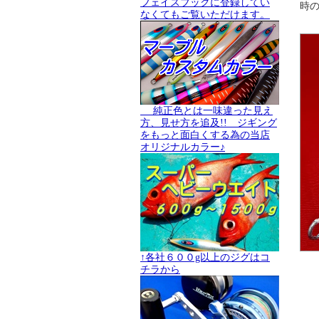
フェイスブックに登録してい
時
なくてもご覧いただけます。
純正色とは一味違った見え
方、見せ方を追及!! ジギング
をもっと面白くする為の当店
オリジナルカラー♪
↑各社６００g以上のジグはコ
チラから