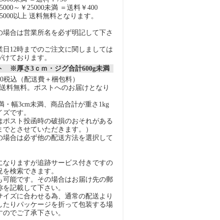
000～￥25000未満 ＝送料￥400
5000以上 送料無料となります。
の場合は営業所名を必ず明記して下さ
業日12時までのご注文に関しましては
がけております。
 ※厚さ3ｃｍ・ジグ合計600g未満
40税込（配送費＋梱包料）
上で送料無料。ポストへのお届けとなり
未満・幅3cm未満、商品合計が重さ1kg
イズです。
はポスト投函時の破損のおそれがある
gまでとさせていただきます。）
の場合は必ず他の配送方法を選択して
になりますが追跡サービス付きですの
況を検索できます。
も可能です。その場合はお届け先の郵
称を記載して下さい。
イズに合わせる為、通常の配送より
したりパッケージを折って包装する場
すのでご了承下さい。