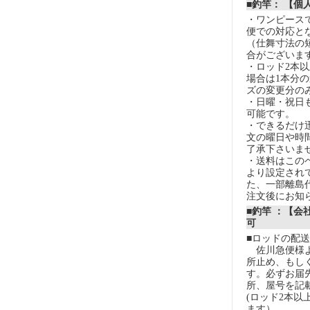
■釣竿： 【個
・ワンピースで
便での対応と
（仕舞寸法の
合がございま
・ロッド2本
場合は1本分
ズの変更分の
・日曜・祝日
可能です。
・できるだけ
文の曜日や時
了承下さいま
・送料はこの
より設定され
た、一部離島
注文後にお知
■釣竿 ：【会
可
■ロッドの配
佐川急便様よ
所止め、もし
す。必ずお届
所、屋号を記
(ロッド2本以
ます）