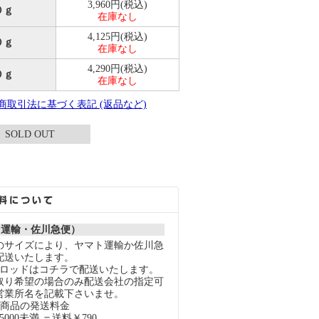
3,960円(税込)
０ｇ
在庫なし
4,125円(税込)
０ｇ
在庫なし
4,290円(税込)
０ｇ
在庫なし
定商取引法に基づく表記 (返品など)
SOLD OUT
ト運輸・佐川急便）
のサイズにより、ヤマト運輸か佐川急
配送いたします。
スロッドはコチラで配送いたします。
取り希望の場合のみ配送会社の指定可
営業所名を記載下さいませ。
の商品の発送料金
000未満 ＝送料￥790