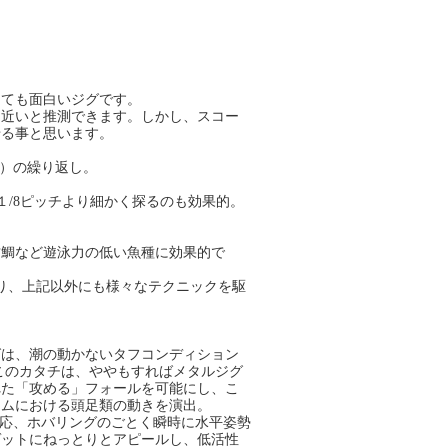
ても面白いジグです。
近いと推測できます。しかし、スコー
せる事と思います。
む）の繰り返し。
で１/8ピッチより細かく探るのも効果的。
鯛など遊泳力の低い魚種に効果的で
り、上記以外にも様々なテクニックを駆
は、潮の動かないタフコンディション
このカタチは、ややもすればメタルジグ
れた「攻める」フォールを可能にし、こ
トムにおける頭足類の動きを演出。
に反応、ホバリングのごとく瞬時に水平姿勢
ゲットにねっとりとアピールし、低活性