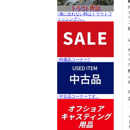
↑海に出れない時はトラウトフ
ィッシングへ...
↑特価品コーナー!!
↑中古品コーナーです。