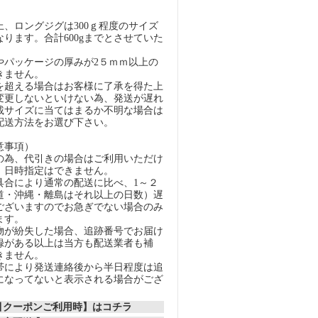
）
、ロングジグは300ｇ程度のサイズ
ります。合計600gまでとさせていた
パッケージの厚みが2５ｍｍ以上の
きません。
超える場合はお客様に了承を得た上
変更しないといけない為、発送が遅れ
載サイズに当てはまるか不明な場合は
配送方法をお選び下さい。
意事項）
の為、代引きの場合はご利用いただけ
、日時指定はできません。
具合により通常の配送に比べ、1～２
道・沖縄・離島はそれ以上の日数）遅
ございますのでお急ぎでない場合のみ
ます。
物が紛失した場合、追跡番号でお届け
録がある以上は当方も配送業者も補
きません。
帯により発送連絡後から半日程度は追
になってないと表示される場合がござ
割引クーポンご利用時】はコチラ