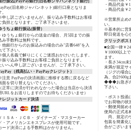
銀行振込[PayPay銀行(旧名称ジャパンネット銀行]
・商品代金￥15
PayPay(旧名称ジャパンネット)銀行口座となりま
・商品代金￥2
す。
※申し訳ございませんが、振り込み手数料はお客様
※営業所止め
ご負担となります。ご了承下さいませ。
い。
ゆうちょ銀行振込(振替）
※基本的に営
即日発送を心
・ゆうちょ銀行からの送金の場合、月5回までの振
込み手数料は無料です。
クリックポスト
・他銀行からのお振込みの場合のみ”店番648”を入
■全国一律￥2
れて下さい。
￥10000以
※個人名義で解りにくくご迷惑おかけいたします。
ます。
※振り込み手数料はお客様ご負担となります。
・長さ34cm
たいへん申し訳ございませんが、ご了承下さい。
未満が規定サ
PayPay（残高払い・PayPayクレジット）
（ジグの場合
為、合計600
※注意 PayPayの決済画面に推移する際に戻るなど
◆◆◆お急ぎ
画面を切り替えないでください。
下さい。
（正常に決済が行われなかった場合は当店から決済
用URLをお送りしますのでお待ちくださいませ）
・ポスト投函
クレジットカード決済
でお荷物の状
・郵便局留め
便局の正式名
尚、規定のサ
ＶＩＳＡ・ＪＣＢ・ ダイナーズ・マスターカー
包装を簡素化
ド・アメリカンエキスプレスが使用可能です。
合がございま
カード決済による手数料はかかりません。