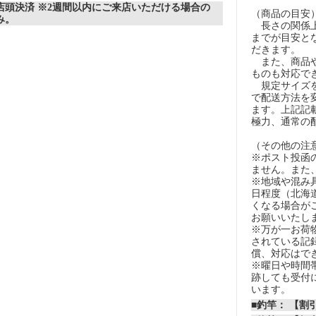
店頭決済 ※2週間以内にご来店いただける場合の
（商品の目安
み。
長さの関係上
までが目安とな
だきます。
また、商品や
ものも対応で
規定サイズを
で配送方法を
ます。上記記
極力、通常の
（その他の注
※ポスト投函
ません。また
※地域や混み
日程度（北海
くなる場合が
お願いいたし
※万が一お荷
されている記
償、対応はで
※曜日や時間
跡しても受付
います。
■釣竿： 【