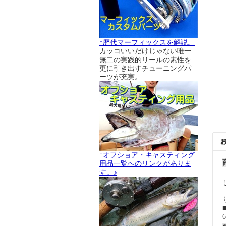
↑歴代マーフィックスを解説。
カッコいいだけじゃない唯一
無二の実践的リールの素性を
更に引き出すチューニングパ
ーツが充実。
↑オフショア・キャスティング
用品一覧へのリンクがありま
す。♪