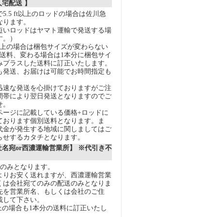
人宅配送 】
5.5 ft以上のロッドの場合は佐川急
なります。
短いロッドはヤマト運輸で発送する場
す。）
以上の場合は梱包サイズが変わらない
の送料、変わる場合は1本分に梱包サイ
みプラスした送料に訂正いたします。
も発送、お届けは可能でお時間指定も
迅速な発送を心掛けておりますがご注
間帯により翌日発送となりますのでご
せ。
ページに記載している価格+ロッドに
ております個別送料となります。ま
代金が発生する地域に関しましてはご
らせするカタチとなります。
社名宛or西濃運輸営業所】 ※代引き不
送のみとなります。
りお安く送れますが、西濃運輸営業
くは会社宛てのみの配送のみとなりま
先を営業所名、もしくは会社のご住
載して下さい。
上の場合も1本分の送料に訂正いたし