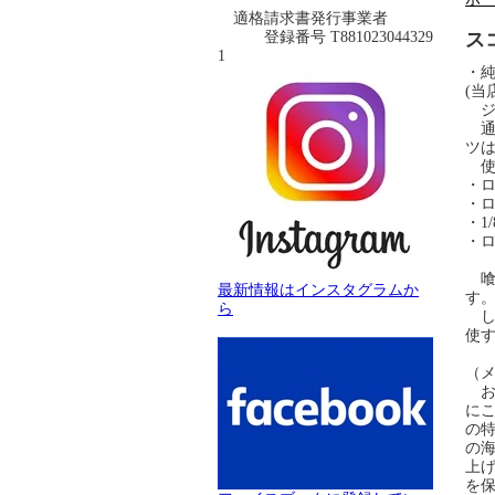
適格請求書発行事業者
登録番号 T881023044329
ス
1
・純
(当
ジ
通
ツ
使
・
・ロ
・1
・
喰
最新情報はインスタグラムか
す
ら
し
使
（
お
に
の
の
上げ
を