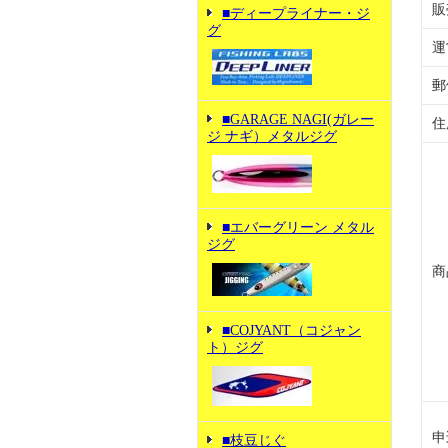
販
■ディープライナー・ジ
グ
運
郵
■GARAGE NAGI(ガレー
住
ジ ナギ）メタルジグ
■エバーグリーン メタル
ジグ
商
■COJYANT（コジャン
ト）ジグ
申
■枝豆じぐ