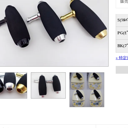
販
S(ｼﾙ
PG(ﾋ
BK(ﾌ
» 特