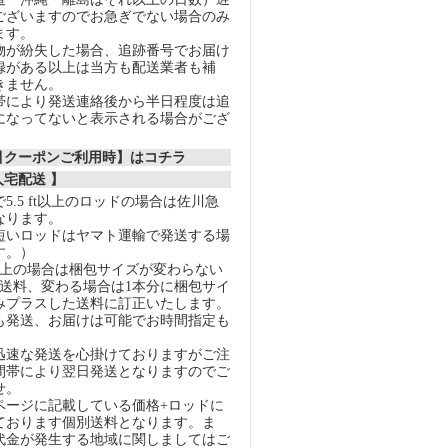
ございますのでお急ぎでない場合のみ
ます。
物が紛失した場合、追跡番号でお届け
録がある以上は当方も配送業者も補
きません。
帯により発送連絡後から半日程度は追
になってないと表示される場合がござ
割引クーポンご利用時】はコチラ
人宅配送 】
5.5 ft以上のロッドの場合は佐川急
なります。
短いロッドはヤマト運輸で発送する場
す。）
以上の場合は梱包サイズが変わらない
の送料、変わる場合は1本分に梱包サイ
みプラスした送料に訂正いたします。
も発送、お届けは可能でお時間指定も
迅速な発送を心掛けておりますがご注
間帯により翌日発送となりますのでご
せ。
ページに記載している価格+ロッドに
ております個別送料となります。ま
代金が発生する地域に関しましてはご