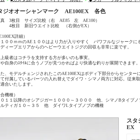
＞
＞
タジオオーシャンマーク AE100EX 各色
真 3枚目 サイズ比較（右 AE85 左 AE100）
枚目 新旧ウエイト比較 （右側がEX）
E100EX詳細）
１００ｍｍのAE１００はより力が入りやすく パワフルなジャークにも
たディープエリアからのヘビーウエイトジグの回収も非常に楽です。
に上級者はコチラを支持する方が多いのも事実。
や自身のｽﾀｲﾙに合うノブが見つかればより快適な釣りが展開できます
た、モデルチェンジされたこのAE100EXはボディ下部分からセンター
して付属しているパーツの入れ替えでダイワ・シマノ両方に対応。従来
も適合いたします。
適合機種）
２０１１以降のオシアジガー１０００～３０００ 他、シマノBタイプ
ソルティガ１０～３５ 他 ダイワLタイプノブの機種
スタ
EX