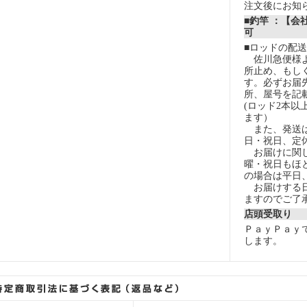
注文後にお知
■釣竿 ：【会
可
■ロッドの配
佐川急便様よ
所止め、もし
す。必ずお届
所、屋号を記
(ロッド2本以
ます）
また、発送は
日・祝日、定
お届けに関し
曜・祝日もほ
の場合は平日
お届けする日
ますのでご了
店頭受取り
ＰａｙＰａｙ
します。