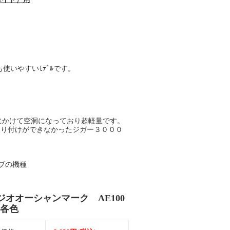
使いやすいﾓﾃﾞﾙです。
。
にかけて空洞になっており超軽量です。
取り付けができなかったジガー３０００
ノブの機種
ジオオーシャンマーク AE100
 各色