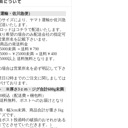
ト運輸・佐川急便）
のサイズにより、ヤマト運輸か佐川急
配送いたします。
スロッドはコチラで配送いたします。
取り希望の場合のみ配送会社の指定可
営業所名を記載下さいませ。
の商品の発送料金
000未満 ＝送料￥790
000～￥25000未満 ＝送料￥400
5000以上 送料無料となります。
の場合は営業所名を必ず明記して下さ
業日12時までのご注文に関しましては
がけております。
 ※厚さ3ｃｍ・ジグ合計600g未満
40税込（配送費＋梱包料）
上で送料無料。ポストへのお届けとなり
未満・幅3cm未満、商品合計が重さ1kg
イズです。
はポスト投函時の破損のおそれがある
gまでとさせていただきます。）