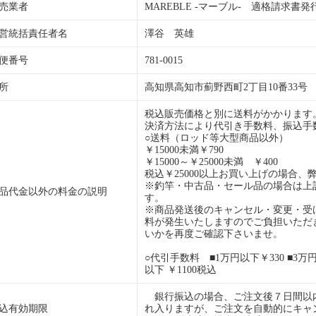
売業者
MAREBLE -マーブル- 適格請求書発行事業
営統括責任者名
澤谷 英雄
便番号
781-0015
所
高知県高知市薊野西町2丁目10番33号
税込販売価格と別に送料がかかります
決済方法により代引き手数料、振込手
○送料（ロッド等大型商品以外）
￥15000未満￥790
￥15000～￥25000未満 ￥400
税込￥25000以上お買い上げの場合、
※釣竿・中古品・セール品の場合は上
品代金以外の料金の説明
す。
※商品発送後のキャンセル・変更・受
料が発生いたしますのでご負担いただ
いかを再度ご確認下さいませ。
○代引手数料 ■1万円以下￥330 ■3万円以
以下 ￥1100税込
銀行振込の場合、ご注文後７日間以
込有効期限
れ入りますが、ご注文を自動的にキャ