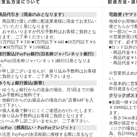
商品代引き（現金のみとなります）
宅急便 (ヤマ
商品受け渡しの際に配送業者様に現金でお支払い
地域やお荷物
していただく形になります。
便どちらかで
おそれいりますが代引手数料はお客様ご負担とな
※一部2ピー
ります。ご了承くださいませ。
※営業所受け
■1万円以下￥330 ■3万円以下￥440 ■10万円以下￥6
能です。必ず
60 ■30万円以下 ￥1100税込
■ロッド以外
・商品代金￥15
銀行振込[PayPay銀行(旧名称ジャパンネット銀行]
・商品代金￥15
PayPay(旧名称ジャパンネット)銀行口座となりま
・商品代金￥2
す。
※申し訳ございませんが、振り込み手数料はお客様
※営業所止め
ご負担となります。ご了承下さいませ。
い。
ゆうちょ銀行振込(振替）
※基本的に営
即日発送を心
・ゆうちょ銀行からの送金の場合、月5回までの振
込み手数料は無料です。
クリックポスト
・他銀行からのお振込みの場合のみ”店番648”を入
■全国一律￥2
れて下さい。
￥10000以
※個人名義で解りにくくご迷惑おかけいたします。
ます。
※振り込み手数料はお客様ご負担となります。
・長さ34cm
たいへん申し訳ございませんが、ご了承下さい。
未満が規定サ
PayPay（残高払い・PayPayクレジット）
（ジグの場合
為、合計600
※注意 PayPayの決済画面に推移する際に戻るなど