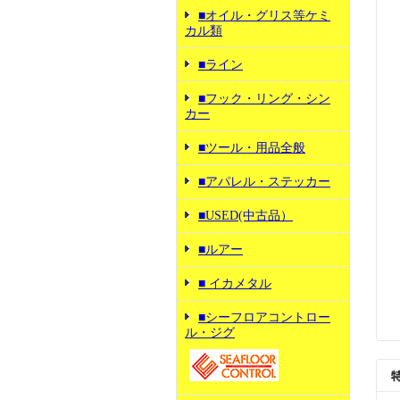
■オイル・グリス等ケミ
カル類
■ライン
■フック・リング・シン
カー
■ツール・用品全般
■アパレル・ステッカー
■USED(中古品）
■ルアー
■ イカメタル
■シーフロアコントロー
ル・ジグ