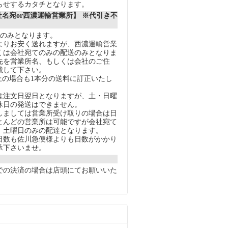
らせするカタチとなります。
社名宛or西濃運輸営業所】 ※代引き不
送のみとなります。
りお安く送れますが、西濃運輸営業
くは会社宛てのみの配送のみとなりま
先を営業所名、もしくは会社のご住
載して下さい。
上の場合も1本分の送料に訂正いたし
注文日翌日となりますが、土・日曜
休日の発送はできません。
ましては営業所受け取りの場合は日
とんどの営業所は可能ですが会社宛て
、土曜日のみの配達となります。
数も佐川急便様よりも日数がかかり
承下さいませ。
での決済の場合は店頭にてお願いいた