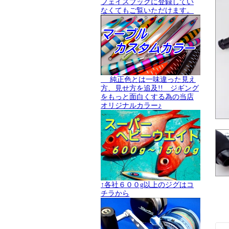
フェイスブックに登録してい
なくてもご覧いただけます。
純正色とは一味違った見え
方、見せ方を追及!! ジギング
をもっと面白くする為の当店
オリジナルカラー♪
↑各社６００g以上のジグはコ
チラから