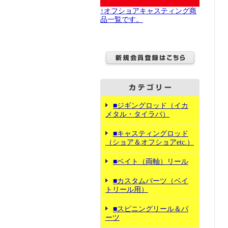
↑オフショアキャスティング商
品一覧です。
■ジギングロッド（イカ
メタル・タイラバ）
■キャスティングロッド
（ショア＆オフショアetc.）
■ベイト（両軸）リール
■カスタムパーツ（ベイ
トリール用）
■スピニングリール＆パ
ーツ