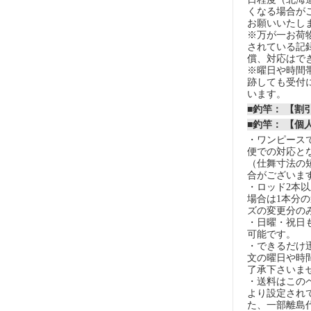
くなる場合が
お願いいたし
※万が一お荷
されている記
償、対応はで
※曜日や時間
跡しても受付
います。
■釣竿： 【
■釣竿： 【個
・ワンピースで
便での対応と
（仕舞寸法の
合がございま
・ロッド2本
場合は1本分
ズの変更分の
・日曜・祝日
可能です。
・できるだけ
文の曜日や時
了承下さいま
・送料はこの
より設定され
た、一部離島