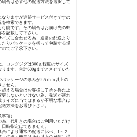
の場合は必ず他の配送方法を選択して
になりますが追跡サービス付きですの
況を検索できます。
も可能です。その場合はお届け先の郵
称を記載して下さい。
イズに合わせる為、通常の配送より
したりパッケージを折って包装する場
すのでご了承下さい。
）
、ロングジグは300ｇ程度のサイズ
ります。合計600gまでとさせていた
パッケージの厚みが2５ｍｍ以上の
きません。
超える場合はお客様に了承を得た上
変更しないといけない為、発送が遅れ
載サイズに当てはまるか不明な場合は
配送方法をお選び下さい。
意事項）
の為、代引きの場合はご利用いただけ
、日時指定はできません。
具合により通常の配送に比べ、1～２
道・沖縄・離島はそれ以上の日数）遅