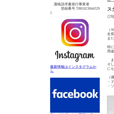
適格請求書発行事業者
登録番号 T881023044329
ス
1
◎写
4
（A
全長
ま
特
用途
ま
そ
最新情報はインスタグラムか
に
ら
（
・
・