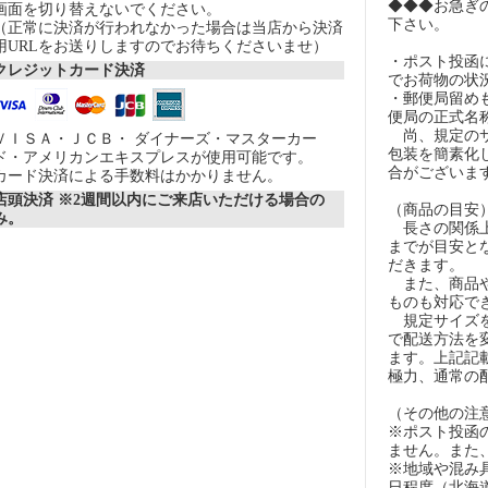
◆◆◆お急ぎ
画面を切り替えないでください。
下さい。
（正常に決済が行われなかった場合は当店から決済
用URLをお送りしますのでお待ちくださいませ）
・ポスト投函
クレジットカード決済
でお荷物の状
・郵便局留め
便局の正式名
尚、規定のサ
ＶＩＳＡ・ＪＣＢ・ ダイナーズ・マスターカー
包装を簡素化
ド・アメリカンエキスプレスが使用可能です。
合がございま
カード決済による手数料はかかりません。
店頭決済 ※2週間以内にご来店いただける場合の
（商品の目安
み。
長さの関係上
までが目安とな
だきます。
また、商品や
ものも対応で
規定サイズを
で配送方法を
ます。上記記
極力、通常の
（その他の注
※ポスト投函
ません。また
※地域や混み
日程度（北海