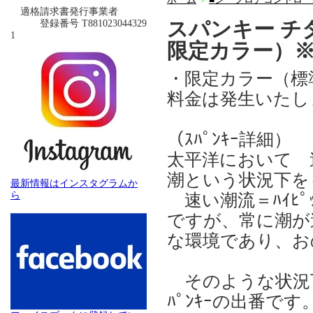
＞
適格請求書発行事業者
スパンキー チ
登録番号 T881023044329
1
限定カラー）
・限定カラー（標
料金は発生いたし
（ｽﾊﾟﾝｷｰ詳細）
太平洋において 
潮という状況下を
最新情報はインスタグラムか
ら
速い潮流＝ﾊｲﾋﾟ
ですが、常に潮が
な環境であり、お
そのような状況下
ﾊﾟﾝｷｰの出番です