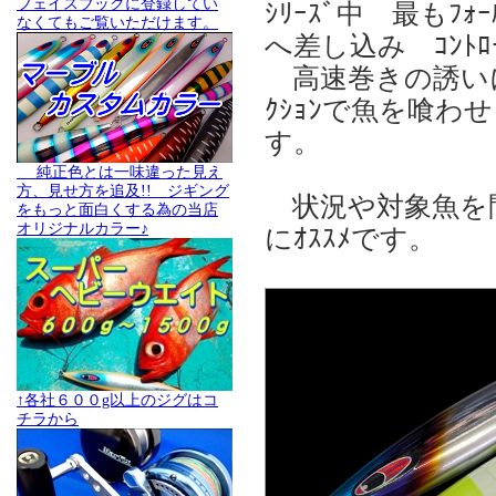
フェイスブックに登録してい
ｼﾘｰｽﾞ中 最もﾌ
なくてもご覧いただけます。
へ差し込み ｺﾝﾄ
高速巻きの誘いにも
ｸｼｮﾝで魚を喰
す。
純正色とは一味違った見え
方、見せ方を追及!! ジギング
状況や対象魚を
をもっと面白くする為の当店
オリジナルカラー♪
にｵｽｽﾒです。
↑各社６００g以上のジグはコ
チラから