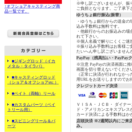
※申し訳ございませんが、振
↑オフショアキャスティング商
ご負担となります。ご了承下
品一覧です。
ゆうちょ銀行振込(振替）
・ゆうちょ銀行からの送金の
込み手数料は無料です。
・他銀行からのお振込みの場合の
れて下さい。
※個人名義で解りにくくご迷
※振り込み手数料はお客様ご
たいへん申し訳ございません
PayPay（残高払い・PayPa
■ジギングロッド（イカ
※注意 PayPayの決済画面
メタル・タイラバ）
画面を切り替えないでくださ
（正常に決済が行われなかっ
■キャスティングロッド
用URLをお送りしますのでお
（ショア＆オフショアetc.）
クレジットカード決済
■ベイト（両軸）リール
ＶＩＳＡ・ＪＣＢ・ ダイナ
■カスタムパーツ（ベイ
ド・アメリカンエキスプレス
トリール用）
カード決済による手数料はか
■スピニングリール＆パ
店頭決済 ※2週間以内にご来
ーツ
み。