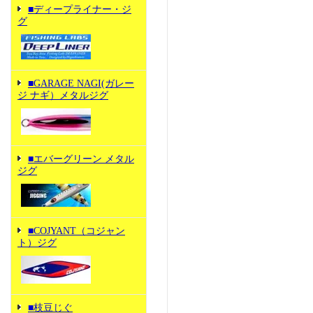
■ディープライナー・ジ
グ
■GARAGE NAGI(ガレー
ジ ナギ）メタルジグ
■エバーグリーン メタル
ジグ
■COJYANT（コジャン
ト）ジグ
■枝豆じぐ