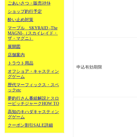
ごあいさつ・販売ｽﾀｲﾙ
ショップ釣行予定
酔い止め対策
マーブル SKYRAID -The
MAGNI-（スカイレイド・
ザ・マグニ）
展開図
店舗案内
トラウト用品
申込有効期限
オフショア・キャスティン
グゲーム
歴代マーフィックス・スペ
ックetc
夢釣行さん番組解説とスロ
ーピッチジャークHOW TO
高知のキハダキャスティン
グゲーム
クーポン割引SALE詳細