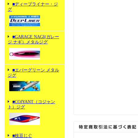
■ディープライナー・ジ
グ
■GARAGE NAGI(ガレー
ジ ナギ）メタルジグ
■エバーグリーン メタル
ジグ
■COJYANT（コジャン
ト）ジグ
■枝豆じぐ