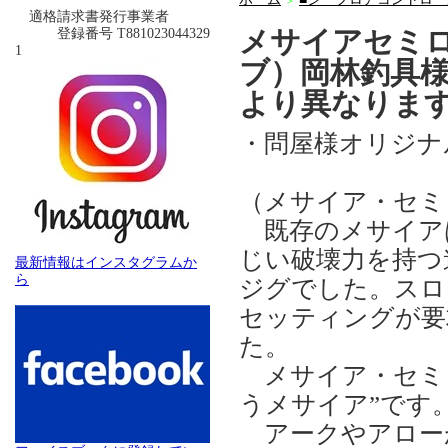
＞
適格請求書発行事業者
メサイアセミ
登録番号 T881023044329
1
ブ）岡林釣具
より異なりま
・問屋様オリジナ
（メサイア・セ
既存のメサイア
じい破壊力を持つ
最新情報はインスタグラムか
ら
ジグでした。スロ
セッティングが要
た。
メサイア・セミ
うメサイア”です
アークやアロー