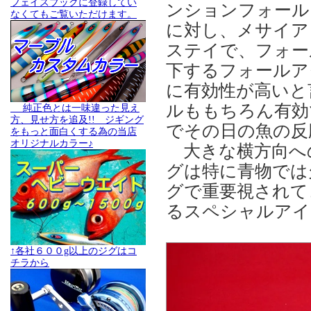
フェイスブックに登録してい
ンションフォール
なくてもご覧いただけます。
に対し、メサイア
ステイで、フォー
下するフォールア
に有効性が高いと
ルももちろん有効
純正色とは一味違った見え
方、見せ方を追及!! ジギング
でその日の魚の反
をもっと面白くする為の当店
オリジナルカラー♪
大きな横方向へ
グは特に青物では
グで重要視されて
るスペシャルアイ
↑各社６００g以上のジグはコ
チラから