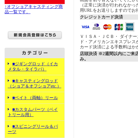
（正常に決済が行われなかっ
↑オフショアキャスティング商
用URLをお送りしますのでお
品一覧です。
クレジットカード決済
ＶＩＳＡ・ＪＣＢ・ ダイナ
ド・アメリカンエキスプレス
カード決済による手数料はか
店頭決済 ※2週間以内にご来
み。
■ジギングロッド（イカ
メタル・タイラバ）
■キャスティングロッド
（ショア＆オフショアetc.）
■ベイト（両軸）リール
■カスタムパーツ（ベイ
トリール用）
■スピニングリール＆パ
ーツ