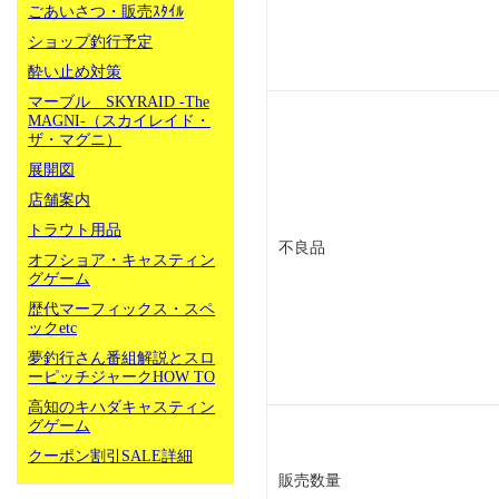
ごあいさつ・販売ｽﾀｲﾙ
ショップ釣行予定
酔い止め対策
マーブル SKYRAID -The
MAGNI-（スカイレイド・
ザ・マグニ）
展開図
店舗案内
トラウト用品
不良品
オフショア・キャスティン
グゲーム
歴代マーフィックス・スペ
ックetc
夢釣行さん番組解説とスロ
ーピッチジャークHOW TO
高知のキハダキャスティン
グゲーム
クーポン割引SALE詳細
販売数量