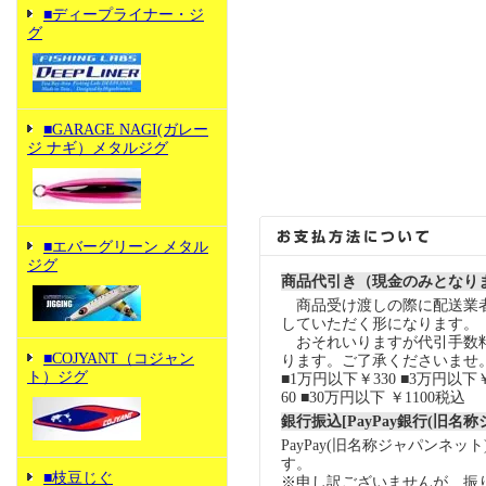
■ディープライナー・ジ
グ
■GARAGE NAGI(ガレー
ジ ナギ）メタルジグ
■エバーグリーン メタル
ジグ
商品代引き（現金のみとなり
商品受け渡しの際に配送業
していただく形になります。
おそれいりますが代引手数
■COJYANT（コジャン
ります。ご了承くださいませ
ト）ジグ
■1万円以下￥330 ■3万円以下￥
60 ■30万円以下 ￥1100税込
銀行振込[PayPay銀行(旧名
PayPay(旧名称ジャパンネッ
す。
■枝豆じぐ
※申し訳ございませんが、振