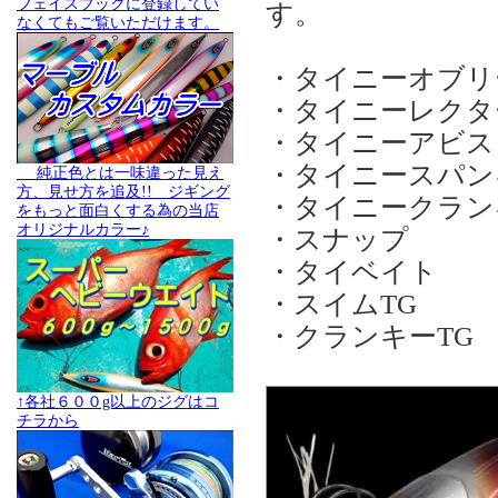
フェイスブックに登録してい
す。
なくてもご覧いただけます。
・タイニーオブリ
・タイニーレクタ
・タイニーアビス
・タイニースパン
純正色とは一味違った見え
方、見せ方を追及!! ジギング
・タイニークラン
をもっと面白くする為の当店
オリジナルカラー♪
・スナップ
・タイベイト
・スイムTG
・クランキーTG
↑各社６００g以上のジグはコ
チラから