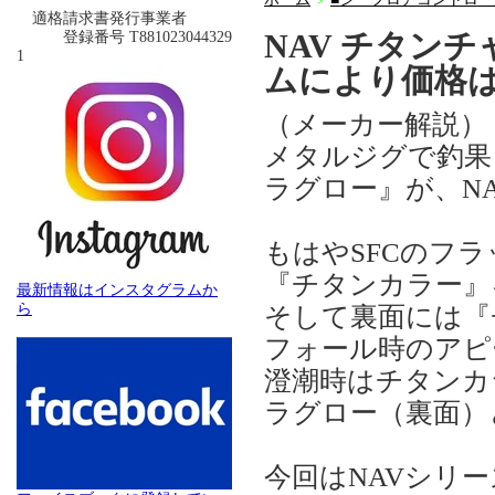
＞
適格請求書発行事業者
NAV チタン
登録番号 T881023044329
1
ムにより価格
（メーカー解説）
メタルジグで釣果
ラグロー』が、N
もはやSFCのフ
『チタンカラー』
最新情報はインスタグラムか
ら
そして裏面には『
フォール時のアピ
澄潮時はチタンカ
ラグロー（裏面）
今回はNAVシリ