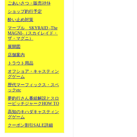
ごあいさつ・販売ｽﾀｲﾙ
ショップ釣行予定
酔い止め対策
マーブル SKYRAID -The
MAGNI-（スカイレイド・
ザ・マグニ）
展開図
店舗案内
トラウト用品
オフショア・キャスティン
グゲーム
歴代マーフィックス・スペ
ックetc
夢釣行さん番組解説とスロ
ーピッチジャークHOW TO
高知のキハダキャスティン
グゲーム
クーポン割引SALE詳細