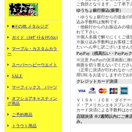
ご負担となります。ご了承下
ゆうちょ銀行振込(振替）
・ゆうちょ銀行からの送金の
込み手数料は無料です。
■その他 メタルジグ
・他銀行からのお振込みの場合の
れて下さい。
※個人名義で解りにくくご迷
ガイド（ﾄﾙｻﾞｲﾄ＆ﾁﾀﾝSic)
※振り込み手数料はお客様ご
たいへん申し訳ございません
マーブル・カスタムカラ
PayPay（残高払い・PayPa
ー
※注意 PayPayの決済画面
スーパーヘビーウエイト
画面を切り替えないでくださ
（正常に決済が行われなかっ
用URLをお送りしますのでお
SALE
クレジットカード決済
マーフィックス パーツ
オフショアキャスティン
ＶＩＳＡ・ＪＣＢ・ ダイナ
グ用品
ド・アメリカンエキスプレス
カード決済による手数料はか
ご予約商品
店頭決済 ※2週間以内にご来
み。
トラウト用品