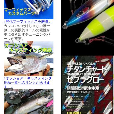
↑歴代マーフィックスを解説。
カッコいいだけじゃない唯一
無二の実践的リールの素性を
更に引き出すチューニングパ
ーツが充実。
↑オフショア・キャスティング
用品一覧へのリンクがありま
す。♪