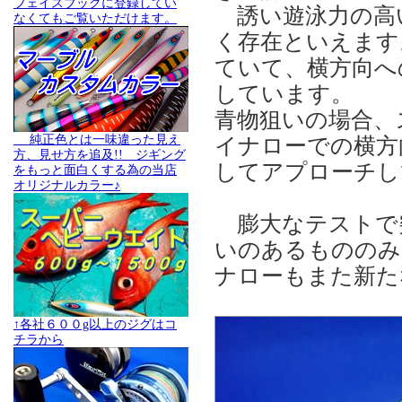
フェイスブックに登録してい
誘い遊泳力の高
なくてもご覧いただけます。
く存在といえます
ていて、横方向へ
しています。
青物狙いの場合、
純正色とは一味違った見え
イナローでの横方
方、見せ方を追及!! ジギング
してアプローチし
をもっと面白くする為の当店
オリジナルカラー♪
膨大なテストで
いのあるもののみを
ナローもまた新た
↑各社６００g以上のジグはコ
チラから