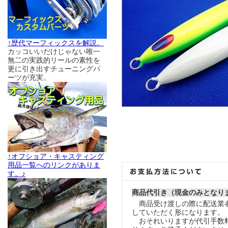
↑歴代マーフィックスを解説。
カッコいいだけじゃない唯一
無二の実践的リールの素性を
更に引き出すチューニングパ
ーツが充実。
↑オフショア・キャスティング
用品一覧へのリンクがありま
す。♪
商品代引き（現金のみとなり
商品受け渡しの際に配送業
していただく形になります。
おそれいりますが代引手数