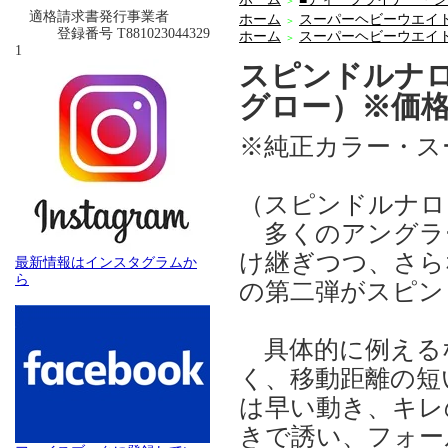
＞
適格請求書発行事業者
ホーム
スーパーヘビーウエイ
＞
登録番号 T881023044329
ホーム
スーパーヘビーウエイ
＞
1
スピンドルナロー 
グロー）※価
※純正カラー・ス
（スピンドルナロ
多くのアングラ
け継ぎつつ、さら
最新情報はインスタグラムか
ら
の第二弾がスピン
具体的に例える
く、移動距離の短
は早い動き、キレ
きで誘い、フォー