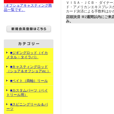
ＶＩＳＡ・ＪＣＢ・ ダイナ
↑オフショアキャスティング商
ド・アメリカンエキスプレス
品一覧です。
カード決済による手数料はか
店頭決済 ※2週間以内にご来
み。
■ジギングロッド（イカ
メタル・タイラバ）
■キャスティングロッド
（ショア＆オフショアetc.）
■ベイト（両軸）リール
■カスタムパーツ（ベイ
トリール用）
■スピニングリール＆パ
ーツ