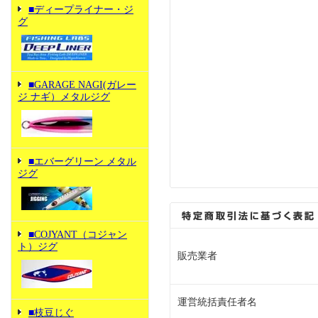
■ディープライナー・ジ
グ
■GARAGE NAGI(ガレー
ジ ナギ）メタルジグ
■エバーグリーン メタル
ジグ
■COJYANT（コジャン
ト）ジグ
販売業者
運営統括責任者名
■枝豆じぐ