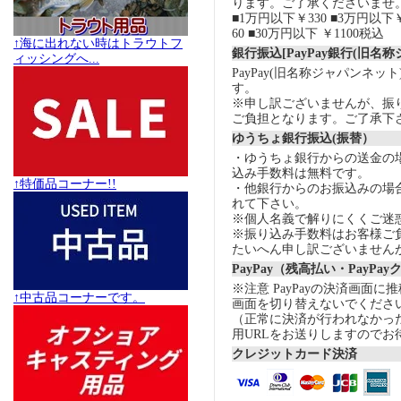
ります。ご了承くださいませ
■1万円以下￥330 ■3万円以下￥
60 ■30万円以下 ￥1100税込
↑海に出れない時はトラウトフ
銀行振込[PayPay銀行(旧名
ィッシングへ...
PayPay(旧名称ジャパンネッ
す。
※申し訳ございませんが、振
ご負担となります。ご了承下
ゆうちょ銀行振込(振替）
・ゆうちょ銀行からの送金の
込み手数料は無料です。
↑特価品コーナー!!
・他銀行からのお振込みの場合の
れて下さい。
※個人名義で解りにくくご迷
※振り込み手数料はお客様ご
たいへん申し訳ございません
PayPay（残高払い・PayPa
※注意 PayPayの決済画面
↑中古品コーナーです。
画面を切り替えないでくださ
（正常に決済が行われなかっ
用URLをお送りしますのでお
クレジットカード決済