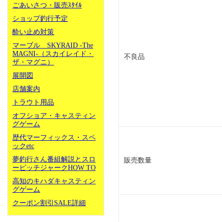
ごあいさつ・販売ｽﾀｲﾙ
ショップ釣行予定
酔い止め対策
マーブル SKYRAID -The
MAGNI-（スカイレイド・
不良品
ザ・マグニ）
展開図
店舗案内
トラウト用品
オフショア・キャスティン
グゲーム
歴代マーフィックス・スペ
ックetc
夢釣行さん番組解説とスロ
販売数量
ーピッチジャークHOW TO
高知のキハダキャスティン
グゲーム
クーポン割引SALE詳細