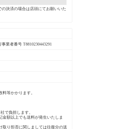
での決済の場合は店頭にてお願いいた
者番号 T8810230443291
。
数料等かかります。
弊社で負担します。
記金額以上でも送料が発生いたしま
け取り拒否に関しましては往復分の送