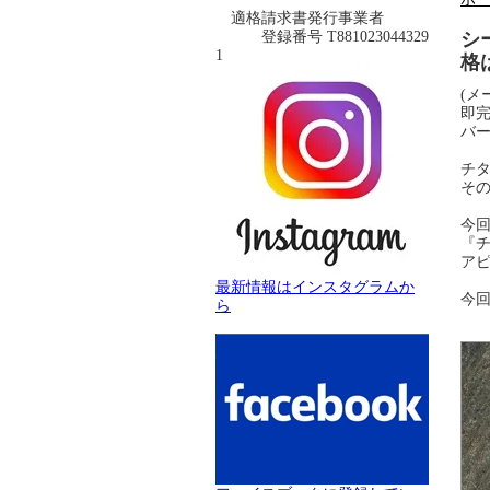
適格請求書発行事業者
登録番号 T881023044329
シ
1
格
(メ
即
バ
チ
その
今
『
ア
最新情報はインスタグラムか
今
ら