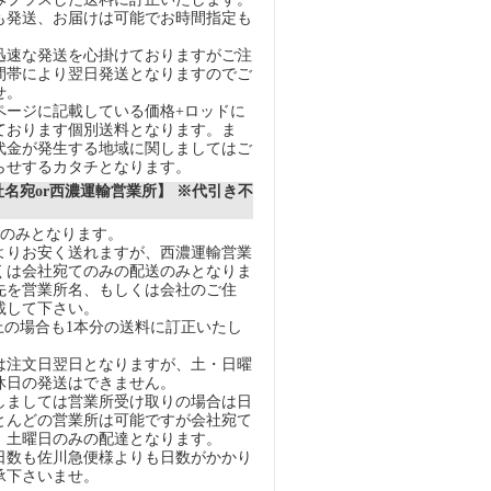
も発送、お届けは可能でお時間指定も
迅速な発送を心掛けておりますがご注
間帯により翌日発送となりますのでご
せ。
ページに記載している価格+ロッドに
ております個別送料となります。ま
代金が発生する地域に関しましてはご
らせするカタチとなります。
社名宛or西濃運輸営業所】 ※代引き不
送のみとなります。
りお安く送れますが、西濃運輸営業
くは会社宛てのみの配送のみとなりま
先を営業所名、もしくは会社のご住
載して下さい。
上の場合も1本分の送料に訂正いたし
注文日翌日となりますが、土・日曜
休日の発送はできません。
ましては営業所受け取りの場合は日
とんどの営業所は可能ですが会社宛て
、土曜日のみの配達となります。
数も佐川急便様よりも日数がかかり
承下さいませ。