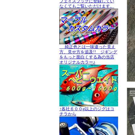
フェイスブックに登録してい
なくてもご覧いただけます。
純正色とは一味違った見え
方、見せ方を追及!! ジギング
をもっと面白くする為の当店
オリジナルカラー♪
↑各社６００g以上のジグはコ
チラから