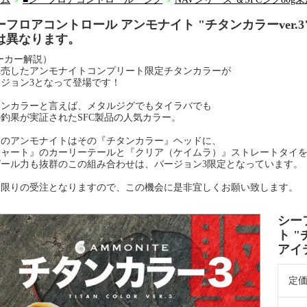
＞
＞
ーフロアコントロール アンモナイト "チタンカラーver
は異なります。
ーカー解説）
完売したアンモナイトコンプリート限定チタンカラーが
ージョン3となって登場です！
タンカラーと言えば、メタルジグでもタイラバでも
釣果が実証されたSFC製品の人気カラー。
回のアンモナイトはその『チタンカラー』ヘッドに、
チャート』のカーリーテールと『クリア（ケイムラ）』ストレートタイ
ピール力も抜群のこの組み合わせは、バージョン3限定となっています。
回限りの受注となりますので、この機会に是非宜しくお願い致します。
シー
ト "
アイ
定