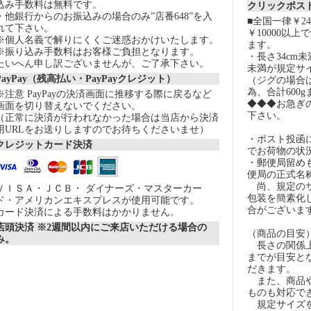
込み手数料は無料です。
クリックポスト
・他銀行からのお振込みの場合のみ”店番648”を入
■全国一律￥2
れて下さい。
￥10000以
※個人名義で解りにくくご迷惑おかけいたします。
ます。
※振り込み手数料はお客様ご負担となります。
・長さ34cm
たいへん申し訳ございませんが、ご了承下さい。
未満が規定サ
PayPay（残高払い・PayPayクレジット）
（ジグの場合
為、合計600
※注意 PayPayの決済画面に推移する際に戻るなど
◆◆◆お急ぎ
画面を切り替えないでください。
下さい。
（正常に決済が行われなかった場合は当店から決済
用URLをお送りしますのでお待ちくださいませ）
・ポスト投函
クレジットカード決済
でお荷物の状
・郵便局留め
便局の正式名
尚、規定のサ
ＶＩＳＡ・ＪＣＢ・ ダイナーズ・マスターカー
包装を簡素化
ド・アメリカンエキスプレスが使用可能です。
合がございま
カード決済による手数料はかかりません。
店頭決済 ※2週間以内にご来店いただける場合の
（商品の目安
み。
長さの関係上
までが目安とな
だきます。
また、商品や
ものも対応で
規定サイズを