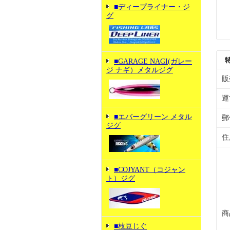
■ディープライナー・ジ
グ
■GARAGE NAGI(ガレー
ジ ナギ）メタルジグ
販
運
■エバーグリーン メタル
郵
ジグ
住
■COJYANT（コジャン
ト）ジグ
商
■枝豆じぐ