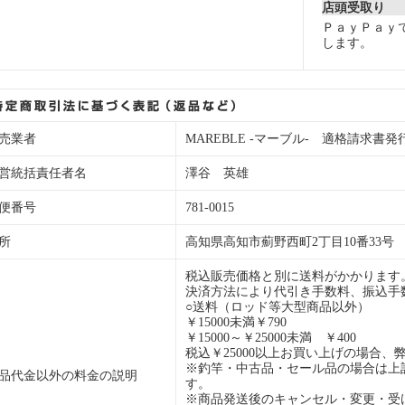
店頭受取り
ＰａｙＰａｙ
します。
売業者
MAREBLE -マーブル- 適格請求書発行事業
営統括責任者名
澤谷 英雄
便番号
781-0015
所
高知県高知市薊野西町2丁目10番33号
税込販売価格と別に送料がかかります
決済方法により代引き手数料、振込手
○送料（ロッド等大型商品以外）
￥15000未満￥790
￥15000～￥25000未満 ￥400
税込￥25000以上お買い上げの場合、
※釣竿・中古品・セール品の場合は上
品代金以外の料金の説明
す。
※商品発送後のキャンセル・変更・受