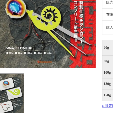
販
在
購
60g
80g
100g
130g
150g
» 特