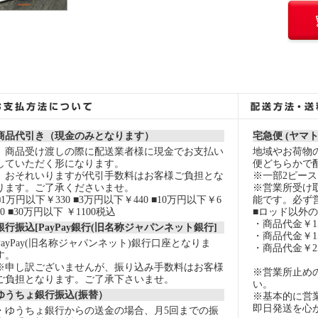
商品代引き（現金のみとなります）
宅急便 (ヤマ
商品受け渡しの際に配送業者様に現金でお支払い
地域やお荷物
していただく形になります。
便どちらかで
おそれいりますが代引手数料はお客様ご負担とな
※一部2ピー
ります。ご了承くださいませ。
※営業所受け
■1万円以下￥330 ■3万円以下￥440 ■10万円以下￥6
能です。必ず
60 ■30万円以下 ￥1100税込
■ロッド以外
・商品代金￥15
銀行振込[PayPay銀行(旧名称ジャパンネット銀行]
・商品代金￥15
PayPay(旧名称ジャパンネット)銀行口座となりま
・商品代金￥2
す。
※申し訳ございませんが、振り込み手数料はお客様
※営業所止め
ご負担となります。ご了承下さいませ。
い。
ゆうちょ銀行振込(振替）
※基本的に営
即日発送を心
・ゆうちょ銀行からの送金の場合、月5回までの振