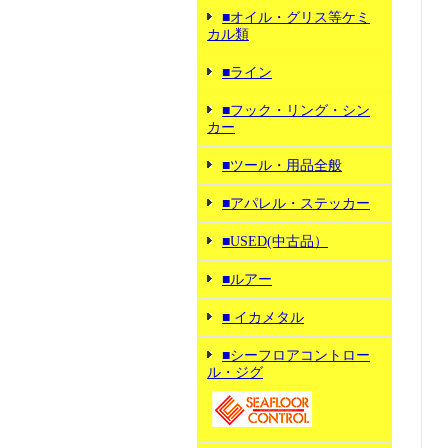
■オイル・グリス等ケミ
カル類
■ライン
■フック・リング・シン
カー
■ツール・用品全般
■アパレル・ステッカー
■USED(中古品）
■ルアー
■ イカメタル
■シーフロアコントロー
ル・ジグ