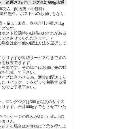
 ※厚さ3ｃｍ・ジグ合計600g未満
40税込（配送費＋梱包料）
上で送料無料。ポストへのお届けとなり
未満・幅3cm未満、商品合計が重さ1kg
イズです。
はポスト投函時の破損のおそれがある
gまでとさせていただきます。）
の場合は必ず他の配送方法を選択して
になりますが追跡サービス付きですの
況を検索できます。
も可能です。その場合はお届け先の郵
称を記載して下さい。
イズに合わせる為、通常の配送より
したりパッケージを折って包装する場
すのでご了承下さい。
）
、ロングジグは300ｇ程度のサイズ
ります。合計600gまでとさせていた
パッケージの厚みが2５ｍｍ以上の
きません。
超える場合はお客様に了承を得た上