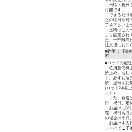
・日曜・祝日
可能です。
・できるだけ
文の曜日や時
了承下さいま
・送料はこの
より設定され
た、一部離島
注文後にお知
■釣竿 ：【会
可
■ロッドの配
佐川急便様よ
所止め、もし
す。必ずお届
所、屋号を記
(ロッド2本以
ます）
また、発送は
日・祝日、定
お届けに関し
曜・祝日もほ
の場合は平日
お届けする日
ますのでご了