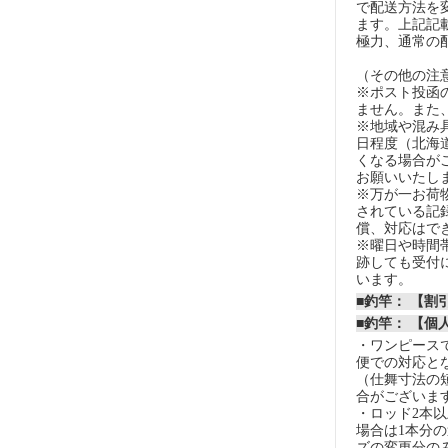
で配送方法を
ます。上記記
極力、通常の
（その他の注
※ポスト投函
ません。また
※地域や混み
日程度（北海
くなる場合が
お願いいたし
※万が一お荷
されている記
償、対応はで
※曜日や時間
跡しても受付
います。
■釣竿： 【
■釣竿： 【個
・ワンピースで
便での対応と
（仕舞寸法の
合がございま
・ロッド2本
場合は1本分
ズの変更分の