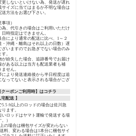
変更しないといけない為、発送が遅れ
載サイズに当てはまるか不明な場合は
配送方法をお選び下さい。
意事項）
の為、代引きの場合はご利用いただけ
、日時指定はできません。
具合により通常の配送に比べ、1～２
道・沖縄・離島はそれ以上の日数）遅
ございますのでお急ぎでない場合のみ
ます。
物が紛失した場合、追跡番号でお届け
録がある以上は当方も配送業者も補
きません。
帯により発送連絡後から半日程度は追
になってないと表示される場合がござ
割引クーポンご利用時】はコチラ
人宅配送 】
5.5 ft以上のロッドの場合は佐川急
なります。
短いロッドはヤマト運輸で発送する場
す。）
以上の場合は梱包サイズが変わらない
の送料、変わる場合は1本分に梱包サイ
みプラスした送料に訂正いたします。