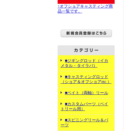
↑オフショアキャスティング商
品一覧です。
■ジギングロッド（イカ
メタル・タイラバ）
■キャスティングロッド
（ショア＆オフショアetc.）
■ベイト（両軸）リール
■カスタムパーツ（ベイ
トリール用）
■スピニングリール＆パ
ーツ