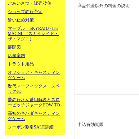
ごあいさつ・販売ｽﾀｲﾙ
商品代金以外の料金の説明
ショップ釣行予定
酔い止め対策
マーブル SKYRAID -The
MAGNI-（スカイレイド・
ザ・マグニ）
展開図
店舗案内
トラウト用品
オフショア・キャスティン
グゲーム
歴代マーフィックス・スペ
ックetc
夢釣行さん番組解説とスロ
ーピッチジャークHOW TO
高知のキハダキャスティン
グゲーム
申込有効期限
クーポン割引SALE詳細