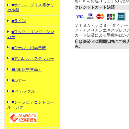
用URLをお送りしますのでお
■オイル・グリス等ケミ
クレジットカード決済
カル類
■ライン
ＶＩＳＡ・ＪＣＢ・ ダイナ
ド・アメリカンエキスプレス
■フック・リング・シン
カード決済による手数料はか
カー
店頭決済 ※2週間以内にご来
み。
■ツール・用品全般
■アパレル・ステッカー
■USED(中古品）
■ルアー
■ イカメタル
■シーフロアコントロー
ル・ジグ