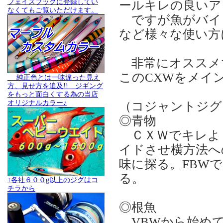
フェイスブックに登録してい
ールキレの良いア
なくてもご覧いただけます。
ですが魚がバイ
など様々な使い方
非常にオススメ
このCXWをメイ
純正色とは一味違った見え
方、見せ方を追及!! ジギング
をもっと面白くする為の当店
オリジナルカラー♪
（コジャントジ
◎青物
ＣＸＷでキレよく
イドさせ横方法へ
味に探る。FBW
る。
↑各社６００g以上のジグはコ
チラから
◎根魚
VBWから始めて