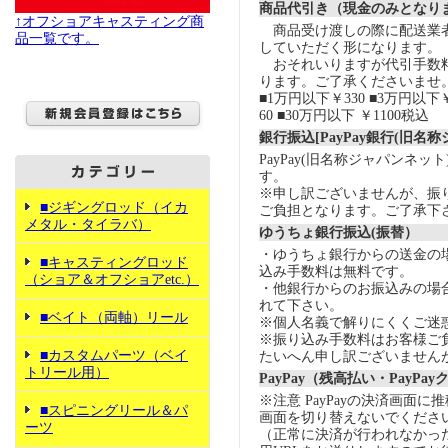
商品代引き（現金のみとなり
↑オフショアキャスティング商
商品受け渡しの際に配送業
品一覧です。
していただく形になります。
おそれいりますが代引手数
ります。ご了承くださいませ
■1万円以下￥330 ■3万円以下￥
60 ■30万円以下 ￥1100税込
銀行振込[PayPay銀行(旧名
PayPay(旧名称ジャパンネッ
す。
※申し訳ございませんが、振
■ジギングロッド（イカ
ご負担となります。ご了承下
メタル・タイラバ）
ゆうちょ銀行振込(振替）
・ゆうちょ銀行からの送金の
■キャスティングロッド
込み手数料は無料です。
（ショア＆オフショアetc.）
・他銀行からのお振込みの場合の
れて下さい。
■ベイト（両軸）リール
※個人名義で解りにくくご迷
※振り込み手数料はお客様ご
■カスタムパーツ（ベイ
たいへん申し訳ございません
トリール用）
PayPay（残高払い・PayPa
※注意 PayPayの決済画面
■スピニングリール＆パ
画面を切り替えないでくださ
ーツ
（正常に決済が行われなかっ