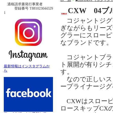
＞
適格請求書発行事業者
CXW 04ブ
登録番号 T881023044329
1
コジャントジグは
ぎながらもリーズ
グラーにスローピ
なブランドです。
コジャントブラ
ト展開が有りシチ
最新情報はインスタグラムか
す。
ら
なので正しいス
ープライナージグ
CXWはスローピ
ロースキップCX