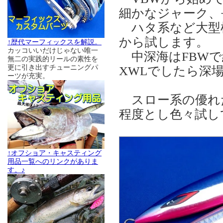
細かなジャーク、
ハタ系など大型根
から試します。
↑歴代マーフィックスを解説。
カッコいいだけじゃない唯一
中深海はFBWで
無二の実践的リールの素性を
更に引き出すチューニングパ
XWLでしたら深
ーツが充実。
スロー系の優れ
程度とし色々試し
↑オフショア・キャスティング
用品一覧へのリンクがありま
す。♪