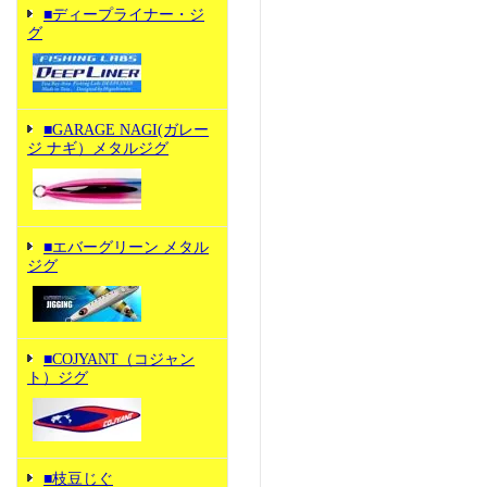
■ディープライナー・ジ
グ
■GARAGE NAGI(ガレー
ジ ナギ）メタルジグ
■エバーグリーン メタル
ジグ
■COJYANT（コジャン
ト）ジグ
■枝豆じぐ