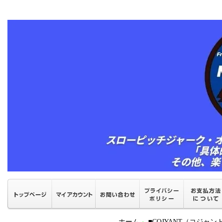
ホーム
■COJYANT（コジャ