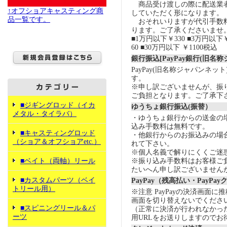
商品受け渡しの際に配送業
↑オフショアキャスティング商
していただく形になります。
品一覧です。
おそれいりますが代引手数
ります。ご了承くださいませ
■1万円以下￥330 ■3万円以下￥
60 ■30万円以下 ￥1100税込
銀行振込[PayPay銀行(旧名
PayPay(旧名称ジャパンネッ
す。
※申し訳ございませんが、振
ご負担となります。ご了承下
■ジギングロッド（イカ
ゆうちょ銀行振込(振替）
メタル・タイラバ）
・ゆうちょ銀行からの送金の
込み手数料は無料です。
■キャスティングロッド
・他銀行からのお振込みの場合の
（ショア＆オフショアetc.）
れて下さい。
※個人名義で解りにくくご迷
■ベイト（両軸）リール
※振り込み手数料はお客様ご
たいへん申し訳ございません
■カスタムパーツ（ベイ
PayPay（残高払い・PayPa
トリール用）
※注意 PayPayの決済画面
画面を切り替えないでくださ
■スピニングリール＆パ
（正常に決済が行われなかっ
ーツ
用URLをお送りしますのでお