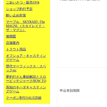
ごあいさつ・販売ｽﾀｲﾙ
ショップ釣行予定
酔い止め対策
マーブル SKYRAID -The
MAGNI-（スカイレイド・
ザ・マグニ）
展開図
店舗案内
トラウト用品
オフショア・キャスティン
グゲーム
歴代マーフィックス・スペ
ックetc
夢釣行さん番組解説とスロ
ーピッチジャークHOW TO
高知のキハダキャスティン
申込有効期限
グゲーム
クーポン割引SALE詳細