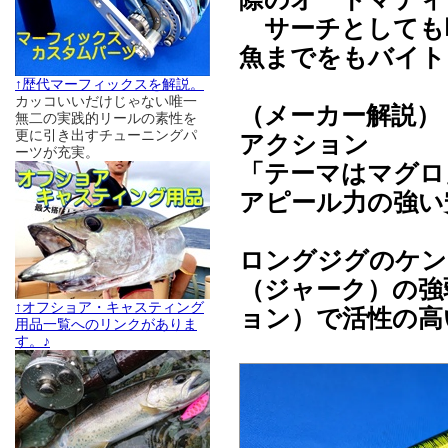
サーチとしても喰
魚までをもバイト
↑歴代マーフィックスを解説。
カッコいいだけじゃない唯一
（メーカー解説）
無二の実践的リールの素性を
更に引き出すチューニングパ
アクション
ーツが充実。
「テーマはマグロ
アピール力の強い
ロングジグのケン
（ジャーク）の強
↑オフショア・キャスティング
ョン）で活性の高
用品一覧へのリンクがありま
す。♪