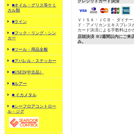
クレジットカード決済
■オイル・グリス等ケミ
カル類
ＶＩＳＡ・ＪＣＢ・ ダイナ
■ライン
ド・アメリカンエキスプレス
カード決済による手数料はか
■フック・リング・シン
店頭決済 ※2週間以内にご来
カー
み。
■ツール・用品全般
■アパレル・ステッカー
■USED(中古品）
■ルアー
■ イカメタル
■シーフロアコントロー
ル・ジグ