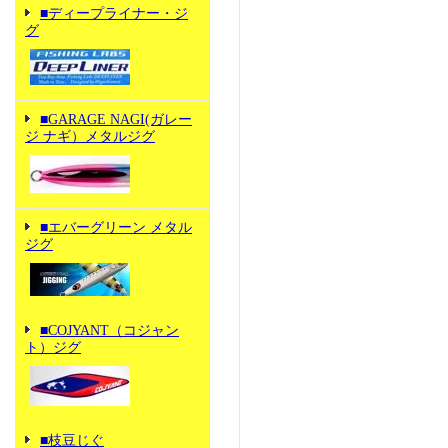
■ディープライナー・ジ
グ
■GARAGE NAGI(ガレー
ジ ナギ）メタルジグ
■エバーグリーン メタル
ジグ
■COJYANT（コジャン
ト）ジグ
■枝豆じぐ