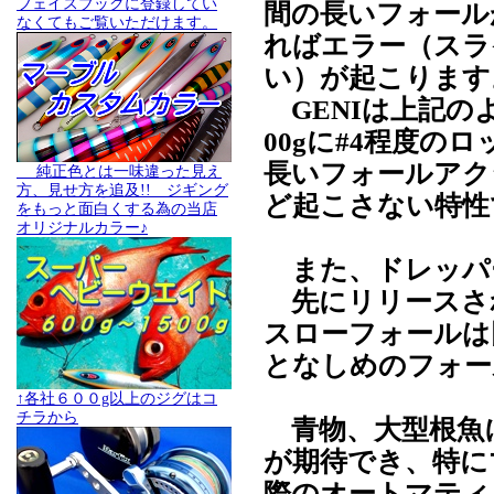
フェイスブックに登録してい
間の長いフォール
なくてもご覧いただけます。
ればエラー（スラ
い）が起こります
GENIは上記の
00gに#4程度
長いフォールアク
純正色とは一味違った見え
方、見せ方を追及!! ジギング
ど起こさない特性
をもっと面白くする為の当店
オリジナルカラー♪
また、ドレッパー
先にリリースされ
スローフォールは
となしめのフォー
↑各社６００g以上のジグはコ
チラから
青物、大型根魚
が期待でき、特に
際のオートマティ