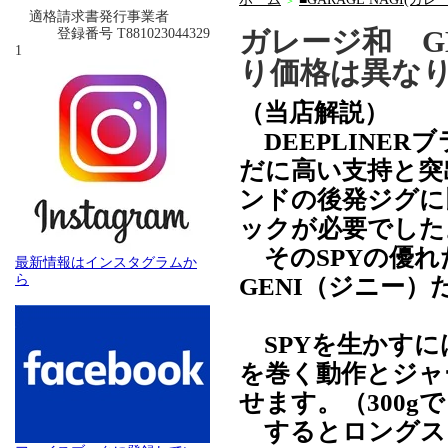
＞
適格請求書発行事業者
ガレージ和 G
登録番号 T881023044329
1
り価格は異な
（当店解説）
DEEPLINE
だに高い支持と突
ンドの後発ジグに
ックが必要でした
そのSPYの優れ
最新情報はインスタグラムか
ら
GENI（ジニー）
SPYを生かすに
を巻く動作とジャ
せます。（300g
するとロングス