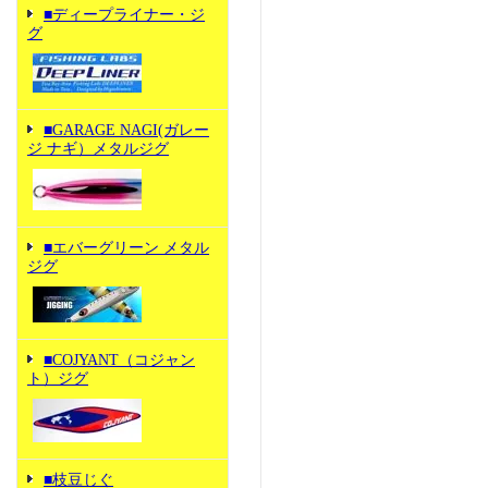
■ディープライナー・ジ
グ
■GARAGE NAGI(ガレー
ジ ナギ）メタルジグ
■エバーグリーン メタル
ジグ
■COJYANT（コジャン
ト）ジグ
■枝豆じぐ