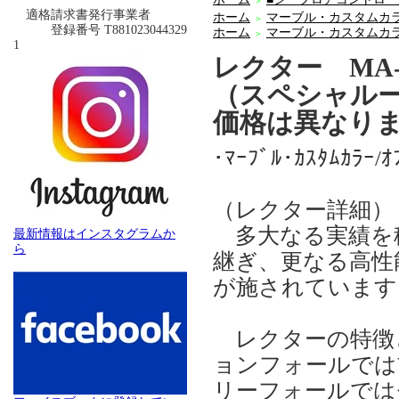
＞
適格請求書発行事業者
ホーム
マーブル・カスタムカ
＞
登録番号 T881023044329
ホーム
マーブル・カスタムカ
＞
1
レクター MA-
（スペシャル
価格は異なり
･ﾏｰﾌﾞﾙ･ｶｽﾀﾑｶﾗｰ/ｵ
（レクター詳細）
多大なる実績を
最新情報はインスタグラムか
ら
継ぎ、更なる高性
が施されています
レクターの特徴
ョンフォールでは
リーフォールでは