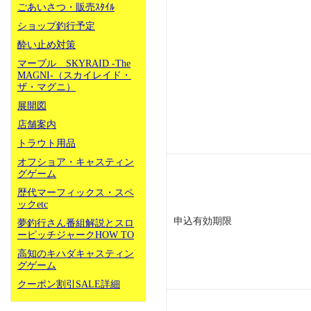
ごあいさつ・販売ｽﾀｲﾙ
ショップ釣行予定
酔い止め対策
マーブル SKYRAID -The
MAGNI-（スカイレイド・
ザ・マグニ）
展開図
店舗案内
トラウト用品
オフショア・キャスティン
グゲーム
歴代マーフィックス・スペ
ックetc
申込有効期限
夢釣行さん番組解説とスロ
ーピッチジャークHOW TO
高知のキハダキャスティン
グゲーム
クーポン割引SALE詳細