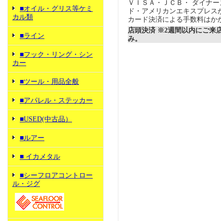
ＶＩＳＡ・ＪＣＢ・ ダイナ
■オイル・グリス等ケミ
ド・アメリカンエキスプレス
カル類
カード決済による手数料はか
店頭決済 ※2週間以内にご来
■ライン
み。
■フック・リング・シン
カー
■ツール・用品全般
■アパレル・ステッカー
■USED(中古品）
■ルアー
■ イカメタル
■シーフロアコントロー
ル・ジグ