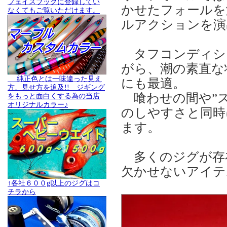
フェイスブックに登録してい
かせたフォールを
なくてもご覧いただけます。
ルアクションを演
タフコンディシ
がら、潮の素直な
純正色とは一味違った見え
にも最適。
方、見せ方を追及!! ジギング
喰わせの間や”ス
をもっと面白くする為の当店
オリジナルカラー♪
のしやすさと同時
ます。
多くのジグが存
欠かせないアイテ
↑各社６００g以上のジグはコ
チラから