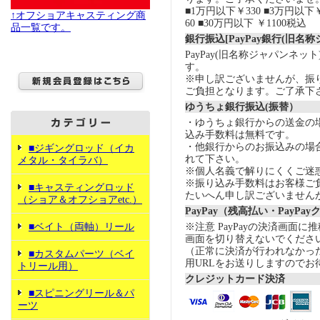
■1万円以下￥330 ■3万円以下￥
↑オフショアキャスティング商
60 ■30万円以下 ￥1100税込
品一覧です。
銀行振込[PayPay銀行(旧名
PayPay(旧名称ジャパンネッ
す。
※申し訳ございませんが、振
ご負担となります。ご了承下
ゆうちょ銀行振込(振替）
・ゆうちょ銀行からの送金の
込み手数料は無料です。
・他銀行からのお振込みの場合の
■ジギングロッド（イカ
れて下さい。
メタル・タイラバ）
※個人名義で解りにくくご迷
※振り込み手数料はお客様ご
■キャスティングロッド
たいへん申し訳ございません
（ショア＆オフショアetc.）
PayPay（残高払い・PayPa
■ベイト（両軸）リール
※注意 PayPayの決済画面
画面を切り替えないでくださ
（正常に決済が行われなかっ
■カスタムパーツ（ベイ
用URLをお送りしますのでお
トリール用）
クレジットカード決済
■スピニングリール＆パ
ーツ