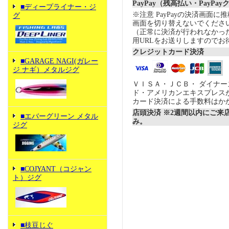
PayPay（残高払い・PayPa
■ディープライナー・ジ
※注意 PayPayの決済画面
グ
画面を切り替えないでくださ
（正常に決済が行われなかっ
用URLをお送りしますのでお
クレジットカード決済
■GARAGE NAGI(ガレー
ジ ナギ）メタルジグ
ＶＩＳＡ・ＪＣＢ・ ダイナ
ド・アメリカンエキスプレス
カード決済による手数料はか
店頭決済 ※2週間以内にご来
■エバーグリーン メタル
み。
ジグ
■COJYANT（コジャン
ト）ジグ
■枝豆じぐ