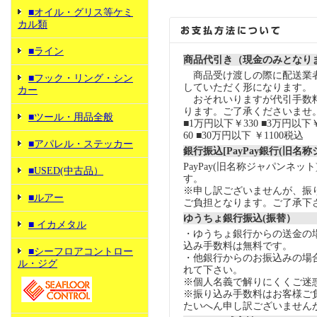
■オイル・グリス等ケミ
カル類
■ライン
商品代引き（現金のみとなり
商品受け渡しの際に配送業
■フック・リング・シン
していただく形になります。
カー
おそれいりますが代引手数
ります。ご了承くださいませ
■ツール・用品全般
■1万円以下￥330 ■3万円以下￥
60 ■30万円以下 ￥1100税込
■アパレル・ステッカー
銀行振込[PayPay銀行(旧名
PayPay(旧名称ジャパンネッ
■USED(中古品）
す。
※申し訳ございませんが、振
■ルアー
ご負担となります。ご了承下
ゆうちょ銀行振込(振替）
■ イカメタル
・ゆうちょ銀行からの送金の
込み手数料は無料です。
■シーフロアコントロー
・他銀行からのお振込みの場合の
ル・ジグ
れて下さい。
※個人名義で解りにくくご迷
※振り込み手数料はお客様ご
たいへん申し訳ございません