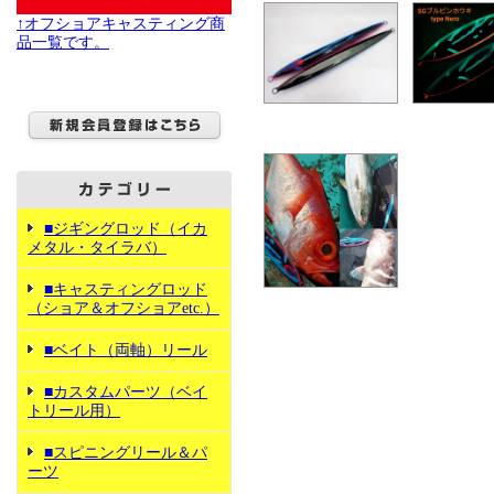
↑オフショアキャスティング商
品一覧です。
■ジギングロッド（イカ
メタル・タイラバ）
■キャスティングロッド
（ショア＆オフショアetc.）
■ベイト（両軸）リール
■カスタムパーツ（ベイ
トリール用）
■スピニングリール＆パ
ーツ