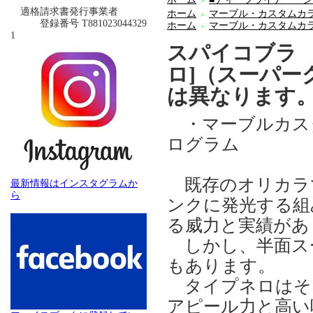
＞
適格請求書発行事業者
ホーム
マーブル・カスタムカ
＞
登録番号 T881023044329
ホーム
マーブル・カスタムカ
＞
1
スパイコブラ 51
ロ]（スーパー
は異なります
・マーブルカスタ
ログラム
既存のオリカラで
最新情報はインスタグラムか
ら
ンクに発光する組
る威力と実績があ
しかし、半面ス
もあります。
タイプネロはそ
アピール力と高い