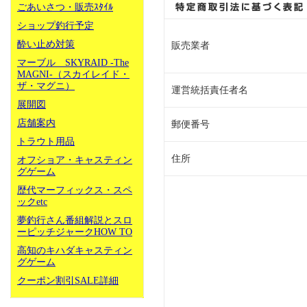
ごあいさつ・販売ｽﾀｲﾙ
ショップ釣行予定
酔い止め対策
販売業者
マーブル SKYRAID -The
MAGNI-（スカイレイド・
ザ・マグニ）
運営統括責任者名
展開図
店舗案内
郵便番号
トラウト用品
住所
オフショア・キャスティン
グゲーム
歴代マーフィックス・スペ
ックetc
夢釣行さん番組解説とスロ
ーピッチジャークHOW TO
高知のキハダキャスティン
グゲーム
クーポン割引SALE詳細