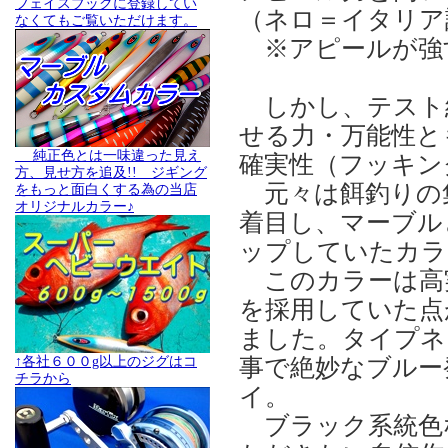
フェイスブックに登録してい
（ネロ＝イタリア
なくてもご覧いただけます。
※アピールが強す
しかし、テスト
せる力・万能性と
純正色とは一味違った見え
確実性（フッキン
方、見せ方を追及!! ジギング
元々は餌釣りの
をもっと面白くする為の当店
オリジナルカラー♪
着目し、マーブル
ップしていたカラ
このカラーは高実
を採用していた点
ました。タイプネ
事で絶妙なブルー
↑各社６００g以上のジグはコ
チラから
イ。
ブラック系統色