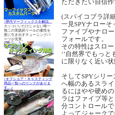
ただきたい自信作で
(スパイコブラ詳
↑歴代マーフィックスを解説。
一見SPYナローそ
カッコいいだけじゃない唯一
ファイブやナロー
無二の実践的リールの素性を
更に引き出すチューニングパ
フォールです。
ーツが充実。
その特性はスロー
‘’自然界でもっと
に限りなく近い状
そしてSPYシリ
↑オフショア・キャスティング
へ幅のあるスライ
用品一覧へのリンクがありま
す。♪
るにはやや硬めの
ラはファイブ等と
分コントロールで
よってジャークで