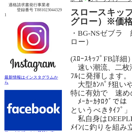
＞
適格請求書発行事業者
スロースキップ
登録番号 T881023044329
1
グロー）※価
・BG-NSゼブ
ロー）
(ｽﾛｰｽｷｯﾌﾟFB詳細
速い潮流、二枚潮、
ﾌﾙに発揮します。
最新情報はインスタグラムか
ら
大型ｶﾝﾊﾟﾁ狙
特に有効で 速めのﾌｫ
ﾒｰｶｰｶﾀﾛｸﾞ
というべきﾀｲﾌ
私自身はDEEPLI
ﾒｲﾝに釣りを組み