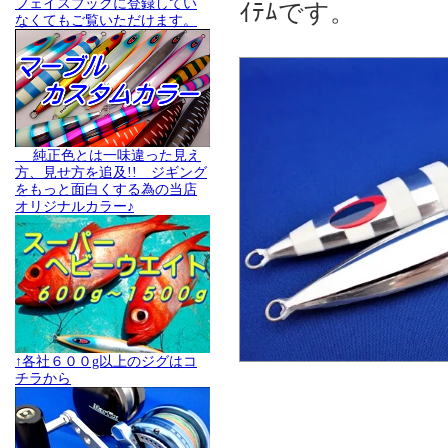
フェイスブックに登録してい
ｲﾃﾑです。
なくてもご覧いただけます。
純正色とは一味違った見え
方、見せ方を追及!! ジギング
をもっと面白くする為の当店
オリジナルカラー♪
↑各社６００g以上のジグはコ
チラから