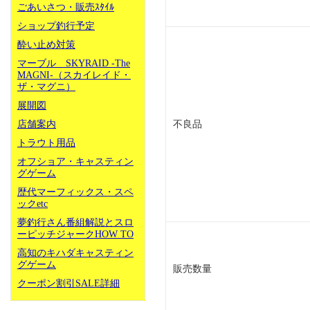
ごあいさつ・販売ｽﾀｲﾙ
ショップ釣行予定
酔い止め対策
マーブル SKYRAID -The
MAGNI-（スカイレイド・
ザ・マグニ）
展開図
店舗案内
不良品
トラウト用品
オフショア・キャスティン
グゲーム
歴代マーフィックス・スペ
ックetc
夢釣行さん番組解説とスロ
ーピッチジャークHOW TO
高知のキハダキャスティン
グゲーム
販売数量
クーポン割引SALE詳細