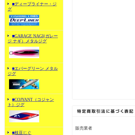
■ディープライナー・ジ
グ
■GARAGE NAGI(ガレー
ジ ナギ）メタルジグ
■エバーグリーン メタル
ジグ
■COJYANT（コジャン
ト）ジグ
販売業者
■枝豆じぐ