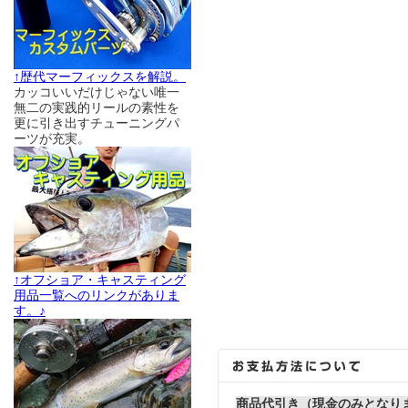
↑歴代マーフィックスを解説。
カッコいいだけじゃない唯一
無二の実践的リールの素性を
更に引き出すチューニングパ
ーツが充実。
↑オフショア・キャスティング
用品一覧へのリンクがありま
す。♪
商品代引き（現金のみとなり