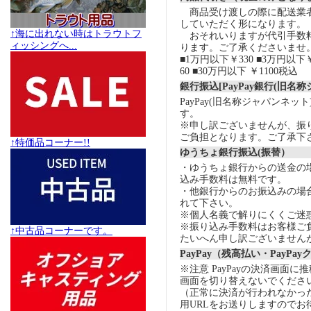
商品受け渡しの際に配送業
していただく形になります。
↑海に出れない時はトラウトフ
おそれいりますが代引手数
ィッシングへ...
ります。ご了承くださいませ
■1万円以下￥330 ■3万円以下￥
60 ■30万円以下 ￥1100税込
銀行振込[PayPay銀行(旧名
PayPay(旧名称ジャパンネッ
す。
※申し訳ございませんが、振
ご負担となります。ご了承下
↑特価品コーナー!!
ゆうちょ銀行振込(振替）
・ゆうちょ銀行からの送金の
込み手数料は無料です。
・他銀行からのお振込みの場合の
れて下さい。
※個人名義で解りにくくご迷
※振り込み手数料はお客様ご
↑中古品コーナーです。
たいへん申し訳ございません
PayPay（残高払い・PayPa
※注意 PayPayの決済画面
画面を切り替えないでくださ
（正常に決済が行われなかっ
用URLをお送りしますのでお