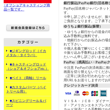
銀行振込[PayPay銀行(旧名
↑オフショアキャスティング商
PayPay(旧名称ジャパンネッ
品一覧です。
す。
※申し訳ございませんが、振
ご負担となります。ご了承下
ゆうちょ銀行振込(振替）
・ゆうちょ銀行からの送金の
込み手数料は無料です。
・他銀行からのお振込みの場合の
れて下さい。
※個人名義で解りにくくご迷
■ジギングロッド（イカ
※振り込み手数料はお客様ご
メタル・タイラバ）
たいへん申し訳ございません
PayPay（残高払い・PayPa
■キャスティングロッド
※注意 PayPayの決済画面
（ショア＆オフショアetc.）
画面を切り替えないでくださ
（正常に決済が行われなかっ
■ベイト（両軸）リール
用URLをお送りしますのでお
クレジットカード決済
■カスタムパーツ（ベイ
トリール用）
■スピニングリール＆パ
ＶＩＳＡ・ＪＣＢ・ ダイナ
ーツ
ド・アメリカンエキスプレス
カード決済による手数料はか