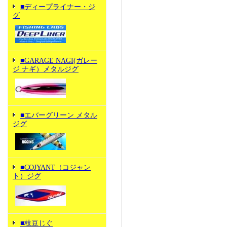
■ディープライナー・ジ
グ
■GARAGE NAGI(ガレー
ジ ナギ）メタルジグ
■エバーグリーン メタル
ジグ
■COJYANT（コジャン
ト）ジグ
■枝豆じぐ