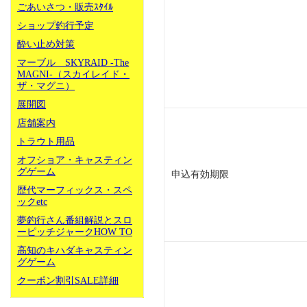
ごあいさつ・販売ｽﾀｲﾙ
ショップ釣行予定
酔い止め対策
マーブル SKYRAID -The
MAGNI-（スカイレイド・
ザ・マグニ）
展開図
店舗案内
トラウト用品
オフショア・キャスティン
グゲーム
申込有効期限
歴代マーフィックス・スペ
ックetc
夢釣行さん番組解説とスロ
ーピッチジャークHOW TO
高知のキハダキャスティン
グゲーム
クーポン割引SALE詳細