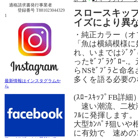
＞
適格請求書発行事業者
スロースキップ
登録番号 T881023044329
1
イズにより異
・純正カラー（オ
「魚は横縞模様に
れ、いまではｼﾞｸ
ったｾﾞﾌﾞﾗｸﾞﾛ
らNSｾﾞﾌﾞﾗと
多くを語る必要のな
最新情報はインスタグラムか
ら
(ｽﾛｰｽｷｯﾌﾟFB詳細
速い潮流、二枚潮、
ﾌﾙに発揮します。
大型ｶﾝﾊﾟﾁ狙い
に有効で 速めのﾌｫｰ