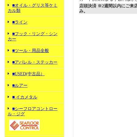
■オイル・グリス等ケミ
店頭決済 ※2週間以内にご来
カル類
み。
■ライン
■フック・リング・シン
カー
■ツール・用品全般
■アパレル・ステッカー
■USED(中古品）
■ルアー
■ イカメタル
■シーフロアコントロー
ル・ジグ