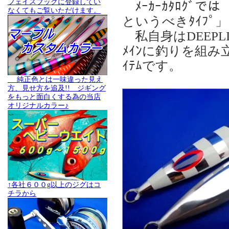
フェイスブックに登録してい
ﾒｰｶｰｶﾀﾛｸﾞ
なくてもご覧いただけます。
というべきﾀｲﾌ
私自身はDEEPLI
ﾒｲﾝに釣りを組み
ｲﾃﾑです。
純正色とは一味違った見え
方、見せ方を追及!! ジギング
をもっと面白くする為の当店
オリジナルカラー♪
↑各社６００g以上のジグはコ
チラから