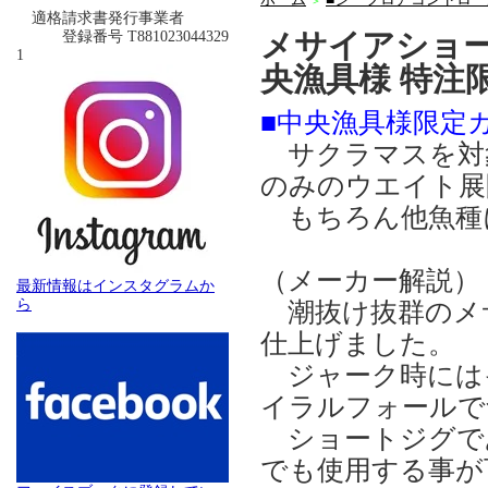
＞
適格請求書発行事業者
メサイアショー
登録番号 T881023044329
1
央漁具様 特注
■中央漁具様限定
サクラマスを対象に
のみのウエイト展
もちろん他魚種
（メーカー解説）
最新情報はインスタグラムか
ら
潮抜け抜群のメ
仕上げました。
ジャーク時には
イラルフォールで
ショートジグで
でも使用する事が