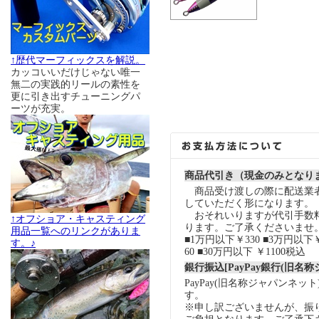
↑歴代マーフィックスを解説。
カッコいいだけじゃない唯一
無二の実践的リールの素性を
更に引き出すチューニングパ
ーツが充実。
商品代引き（現金のみとなり
商品受け渡しの際に配送業
していただく形になります。
おそれいりますが代引手数
↑オフショア・キャスティング
ります。ご了承くださいませ
用品一覧へのリンクがありま
■1万円以下￥330 ■3万円以下￥
す。♪
60 ■30万円以下 ￥1100税込
銀行振込[PayPay銀行(旧名
PayPay(旧名称ジャパンネッ
す。
※申し訳ございませんが、振