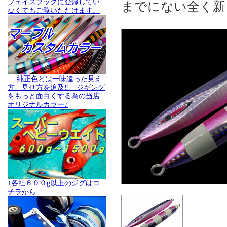
フェイスブックに登録してい
までにない全く新
なくてもご覧いただけます。
純正色とは一味違った見え
方、見せ方を追及!! ジギング
をもっと面白くする為の当店
オリジナルカラー♪
↑各社６００g以上のジグはコ
チラから