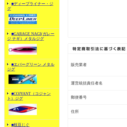
■ディープライナー・ジ
グ
■GARAGE NAGI(ガレー
ジ ナギ）メタルジグ
■エバーグリーン メタル
販売業者
ジグ
運営統括責任者名
■COJYANT（コジャン
郵便番号
ト）ジグ
住所
■枝豆じぐ