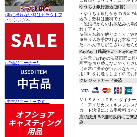
ご負担となります。ご了承下
ゆうちょ銀行振込(振替）
・ゆうちょ銀行からの送金の
↑海に出れない時はトラウトフ
込み手数料は無料です。
ィッシングへ...
・他銀行からのお振込みの場合の
れて下さい。
※個人名義で解りにくくご迷
※振り込み手数料はお客様ご
たいへん申し訳ございません
PayPay（残高払い・PayPa
※注意 PayPayの決済画面
↑特価品コーナー!!
画面を切り替えないでくださ
（正常に決済が行われなかっ
用URLをお送りしますのでお
クレジットカード決済
ＶＩＳＡ・ＪＣＢ・ ダイナ
↑中古品コーナーです。
ド・アメリカンエキスプレス
カード決済による手数料はか
店頭決済 ※2週間以内にご来
み。