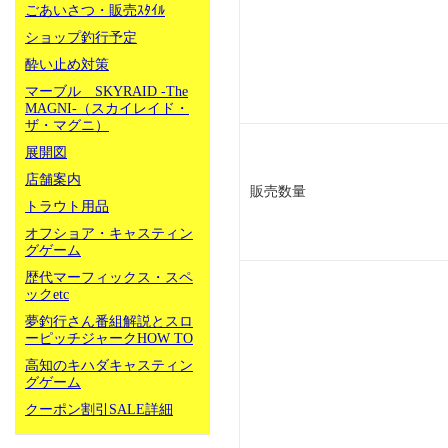
ごあいさつ・販売ｽﾀｲﾙ
ショップ釣行予定
酔い止め対策
マーブル SKYRAID -The
MAGNI-（スカイレイド・
ザ・マグニ）
展開図
店舗案内
販売数量
トラウト用品
オフショア・キャスティン
グゲーム
歴代マーフィックス・スペ
ックetc
夢釣行さん番組解説とスロ
ーピッチジャークHOW TO
高知のキハダキャスティン
グゲーム
クーポン割引SALE詳細