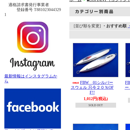
＞
適格請求書発行事業者
登録番号 T881023044329
1
[並び順を変更]
・おすすめ順
最新情報はインスタグラムか
ら
FBW 01シルバー
F
スウェル 只今２０％OF
ー
F!!
1,012円(税込)
SOLD OUT