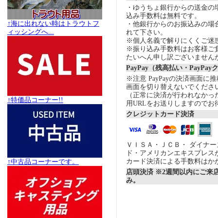
・ゆうちょ銀行からの送金の
込み手数料は無料です。
↑海に出れない時はトラウトフ
・他銀行からのお振込みの場合の
ィッシングへ...
れて下さい。
※個人名義で解りにくくご迷
※振り込み手数料はお客様ご
たいへん申し訳ございません
PayPay（残高払い・PayPa
※注意 PayPayの決済画面
画面を切り替えないでくださ
（正常に決済が行われなかっ
↑特価品コーナー!!
用URLをお送りしますのでお
クレジットカード決済
ＶＩＳＡ・ＪＣＢ・ ダイナ
ド・アメリカンエキスプレス
カード決済による手数料はか
↑中古品コーナーです。
店頭決済 ※2週間以内にご来
み。