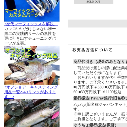
SOLD OUT
↑歴代マーフィックスを解説。
カッコいいだけじゃない唯一
無二の実践的リールの素性を
更に引き出すチューニングパ
ーツが充実。
商品代引き（現金のみとなり
商品受け渡しの際に配送業
していただく形になります。
おそれいりますが代引手数
ります。ご了承くださいませ
↑オフショア・キャスティング
■1万円以下￥330 ■3万円以下￥
用品一覧へのリンクがありま
60 ■30万円以下 ￥1100税込
す。♪
銀行振込[PayPay銀行(旧名
PayPay(旧名称ジャパンネッ
す。
※申し訳ございませんが、振
ご負担となります。ご了承下
ゆうちょ銀行振込(振替）