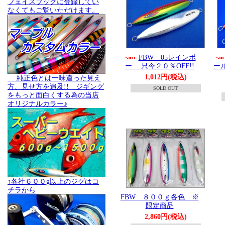
フェイスブックに登録してい
なくてもご覧いただけます。
FBW 05レインボ
ー 只今２０％OFF!!
ー
1,012円(税込)
純正色とは一味違った見え
方、見せ方を追及!! ジギング
SOLD OUT
をもっと面白くする為の当店
オリジナルカラー♪
↑各社６００g以上のジグはコ
チラから
FBW ８００ｇ各色 ※
限定商品
2,860円(税込)