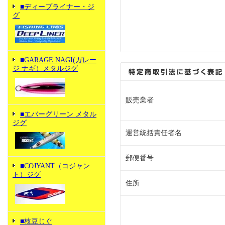
■ディープライナー・ジ
グ
■GARAGE NAGI(ガレー
ジ ナギ）メタルジグ
販売業者
■エバーグリーン メタル
ジグ
運営統括責任者名
郵便番号
■COJYANT（コジャン
ト）ジグ
住所
■枝豆じぐ