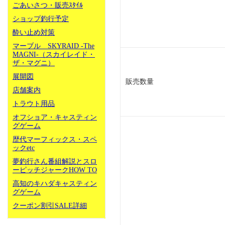
ごあいさつ・販売ｽﾀｲﾙ
ショップ釣行予定
酔い止め対策
マーブル SKYRAID -The
MAGNI-（スカイレイド・
ザ・マグニ）
展開図
販売数量
店舗案内
トラウト用品
オフショア・キャスティン
グゲーム
歴代マーフィックス・スペ
ックetc
夢釣行さん番組解説とスロ
ーピッチジャークHOW TO
高知のキハダキャスティン
グゲーム
クーポン割引SALE詳細