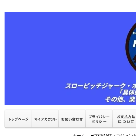
ホーム
■COJYANT（コジャ