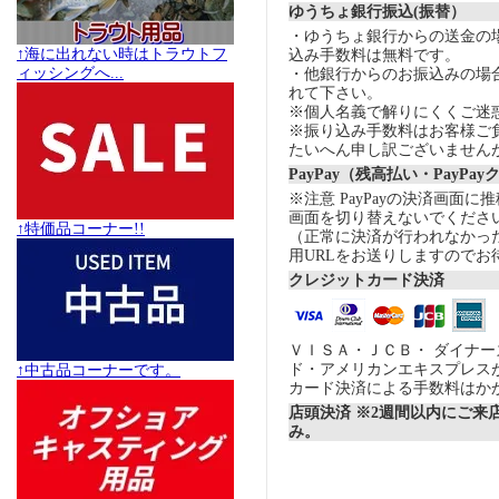
ゆうちょ銀行振込(振替）
・ゆうちょ銀行からの送金の
↑海に出れない時はトラウトフ
込み手数料は無料です。
ィッシングへ...
・他銀行からのお振込みの場合の
れて下さい。
※個人名義で解りにくくご迷
※振り込み手数料はお客様ご
たいへん申し訳ございません
PayPay（残高払い・PayPa
※注意 PayPayの決済画面
画面を切り替えないでくださ
↑特価品コーナー!!
（正常に決済が行われなかっ
用URLをお送りしますのでお
クレジットカード決済
ＶＩＳＡ・ＪＣＢ・ ダイナ
ド・アメリカンエキスプレス
↑中古品コーナーです。
カード決済による手数料はか
店頭決済 ※2週間以内にご来
み。