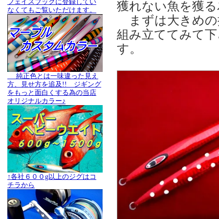
フェイスブックに登録してい
獲れない魚を獲る為の
なくてもご覧いただけます。
まずは大きめの振り
組み立ててみて下
す。
純正色とは一味違った見え
方、見せ方を追及!! ジギング
をもっと面白くする為の当店
オリジナルカラー♪
↑各社６００g以上のジグはコ
チラから