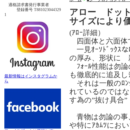
＞
適格請求書発行事業者
アロー ドッ
登録番号 T881023044329
1
サイズにより
(ｱﾛｰ詳細）
四面体と六面体
一見ｵｰｿﾄﾞｯｸｽ
の厚み、形状に 
ﾌｫｰﾙ性能は勿論
も徹底的に追及し
最新情報はインスタグラムか
ら
それは一般のﾛﾝｸﾞｼ
れているのではな
す為の”抜け具合”
青物は勿論の事、で
や特にｱｶﾑﾂにおい