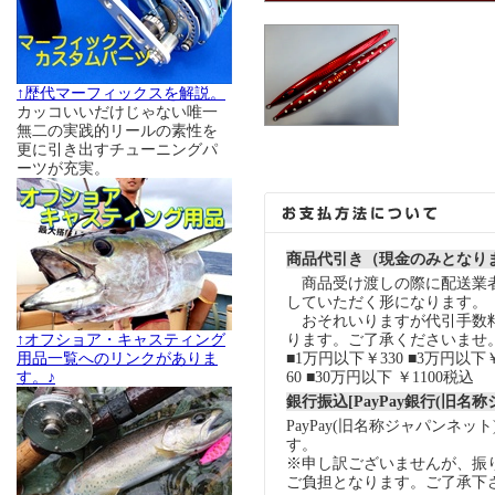
↑歴代マーフィックスを解説。
カッコいいだけじゃない唯一
無二の実践的リールの素性を
更に引き出すチューニングパ
ーツが充実。
商品代引き（現金のみとなり
商品受け渡しの際に配送業
していただく形になります。
おそれいりますが代引手数
ります。ご了承くださいませ
↑オフショア・キャスティング
■1万円以下￥330 ■3万円以下￥
用品一覧へのリンクがありま
60 ■30万円以下 ￥1100税込
す。♪
銀行振込[PayPay銀行(旧名
PayPay(旧名称ジャパンネッ
す。
※申し訳ございませんが、振
ご負担となります。ご了承下