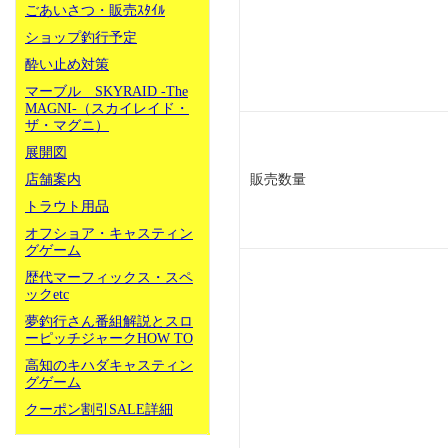
ごあいさつ・販売ｽﾀｲﾙ
ショップ釣行予定
酔い止め対策
マーブル SKYRAID -The
MAGNI-（スカイレイド・
ザ・マグニ）
展開図
販売数量
店舗案内
トラウト用品
オフショア・キャスティン
グゲーム
歴代マーフィックス・スペ
ックetc
夢釣行さん番組解説とスロ
ーピッチジャークHOW TO
高知のキハダキャスティン
グゲーム
クーポン割引SALE詳細