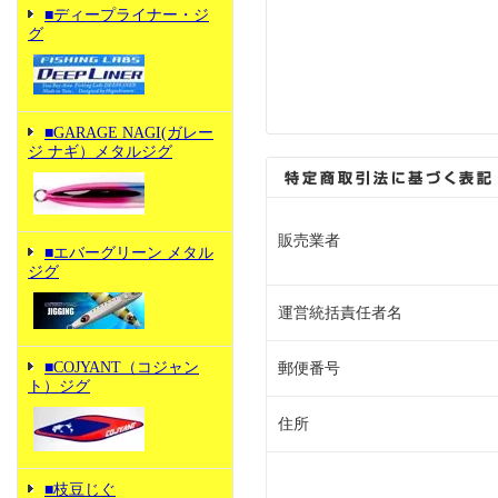
■ディープライナー・ジ
グ
■GARAGE NAGI(ガレー
ジ ナギ）メタルジグ
販売業者
■エバーグリーン メタル
ジグ
運営統括責任者名
■COJYANT（コジャン
郵便番号
ト）ジグ
住所
■枝豆じぐ