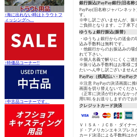
銀行振込[PayPay銀行(旧名
PayPay(旧名称ジャパンネッ
↑海に出れない時はトラウトフ
す。
ィッシングへ...
※申し訳ございませんが、振
ご負担となります。ご了承下
ゆうちょ銀行振込(振替）
・ゆうちょ銀行からの送金の
込み手数料は無料です。
・他銀行からのお振込みの場合の
れて下さい。
※個人名義で解りにくくご迷
↑特価品コーナー!!
※振り込み手数料はお客様ご
たいへん申し訳ございません
PayPay（残高払い・PayPa
※注意 PayPayの決済画面
画面を切り替えないでくださ
（正常に決済が行われなかっ
用URLをお送りしますのでお
↑中古品コーナーです。
クレジットカード決済
ＶＩＳＡ・ＪＣＢ・ ダイナ
ド・アメリカンエキスプレス
カード決済による手数料はか