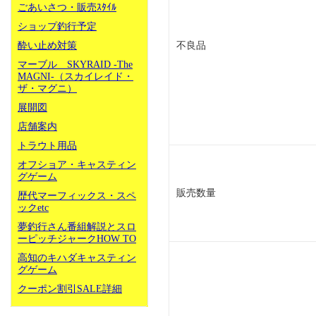
ごあいさつ・販売ｽﾀｲﾙ
ショップ釣行予定
酔い止め対策
不良品
マーブル SKYRAID -The
MAGNI-（スカイレイド・
ザ・マグニ）
展開図
店舗案内
トラウト用品
オフショア・キャスティン
グゲーム
販売数量
歴代マーフィックス・スペ
ックetc
夢釣行さん番組解説とスロ
ーピッチジャークHOW TO
高知のキハダキャスティン
グゲーム
クーポン割引SALE詳細