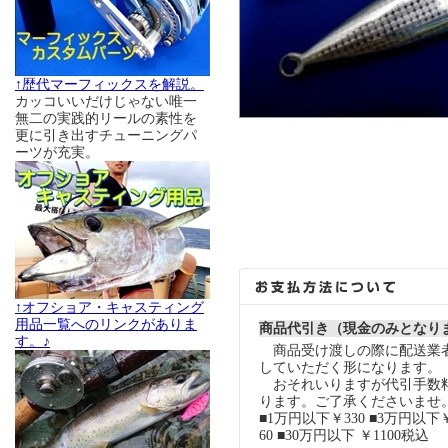
↑歴代マーフィックスを解説。
カッコいいだけじゃない唯一
無二の実践的リールの素性を
更に引き出すチューニングパ
ーツが充実。
↑オフショア・キャスティング
用品一覧へのリンクがありま
商品代引き（現金のみとなり
す。♪
商品受け渡しの際に配送業
していただく形になります。
おそれいりますが代引手数
ります。ご了承くださいませ
■1万円以下￥330 ■3万円以下￥
60 ■30万円以下 ￥1100税込