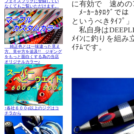
フェイスブックに登録してい
に有効で 速めのﾌｫｰ
なくてもご覧いただけます。
ﾒｰｶｰｶﾀﾛｸﾞ
というべきﾀｲﾌ
私自身はDEEPLI
ﾒｲﾝに釣りを組み
ｲﾃﾑです。
純正色とは一味違った見え
方、見せ方を追及!! ジギング
をもっと面白くする為の当店
オリジナルカラー♪
↑各社６００g以上のジグはコ
チラから