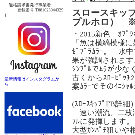
＞
適格請求書発行事業者
スロースキッ
登録番号 T881023044329
1
プルホロ） 
・2015新色 ｵﾌﾟｼｮ
「魚は横縞模様に好
ｾﾞﾌﾞﾗｶﾗｰ。 
果が強調されます
ｼﾝﾌﾟﾙでﾑﾗが少
古くからｽﾛｰﾋﾟｯ
最新情報はインスタグラムか
ら
案ｶﾗｰでそのｲﾆｼｬ
(ｽﾛｰｽｷｯﾌﾟFB詳細
速い潮流、二枚潮、
ﾌﾙに発揮します。
大型ｶﾝﾊﾟﾁ狙い