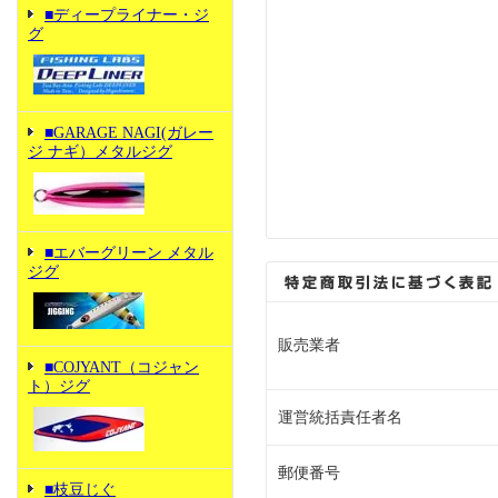
■ディープライナー・ジ
グ
■GARAGE NAGI(ガレー
ジ ナギ）メタルジグ
■エバーグリーン メタル
ジグ
販売業者
■COJYANT（コジャン
ト）ジグ
運営統括責任者名
郵便番号
■枝豆じぐ