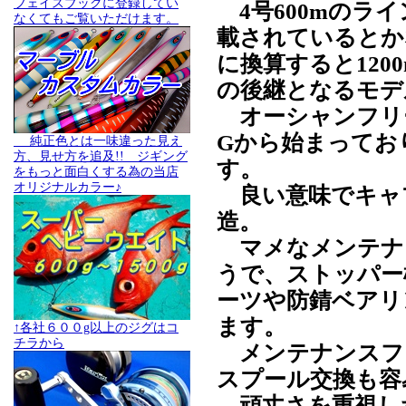
フェイスブックに登録してい
4号600mのライ
なくてもご覧いただけます。
載されているとか
に換算すると120
の後継となるモデ
オーシャンフリー
Gから始まってお
純正色とは一味違った見え
方、見せ方を追及!! ジギング
す。
をもっと面白くする為の当店
オリジナルカラー♪
良い意味でキャ
造。
マメなメンテナ
うで、ストッパー
ーツや防錆ベアリ
ます。
↑各社６００g以上のジグはコ
チラから
メンテナンスフ
スプール交換も容
頑丈さを重視した