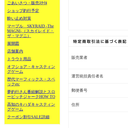
ごあいさつ・販売ｽﾀｲﾙ
ショップ釣行予定
酔い止め対策
マーブル SKYRAID -The
MAGNI-（スカイレイド・
ザ・マグニ）
展開図
店舗案内
販売業者
トラウト用品
オフショア・キャスティン
グゲーム
運営統括責任者名
歴代マーフィックス・スペ
ックetc
郵便番号
夢釣行さん番組解説とスロ
ーピッチジャークHOW TO
高知のキハダキャスティン
住所
グゲーム
クーポン割引SALE詳細