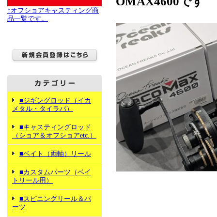
OMAX4600です
↑オフショアキャスティング商
品一覧です。
■ジギングロッド（イカ
メタル・タイラバ）
■キャスティングロッド
（ショア＆オフショアetc.）
■ベイト（両軸）リール
■カスタムパーツ（ベイ
トリール用）
■スピニングリール＆パ
ーツ