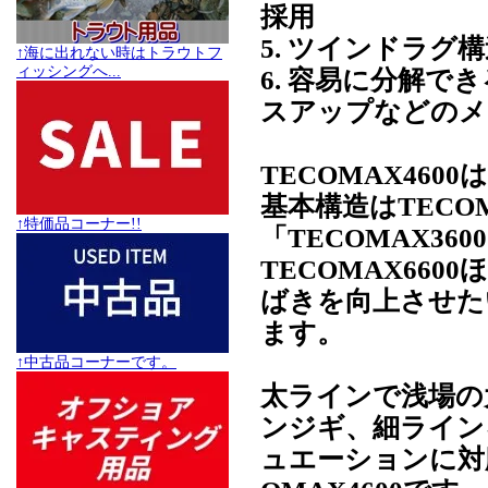
採用
5. ツインドラ
↑海に出れない時はトラウトフ
ィッシングへ...
6. 容易に分解
スアップなどのメ
TECOMAX46
基本構造はTECO
↑特価品コーナー!!
「TECOMAX3
TECOMAX66
ばきを向上させた
ます。
↑中古品コーナーです。
太ラインで浅場の
ンジギ、細ライン
ュエーションに対