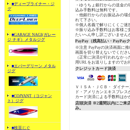
■ディープライナー・ジ
・ゆうちょ銀行からの送金の
グ
込み手数料は無料です。
・他銀行からのお振込みの場合の
れて下さい。
※個人名義で解りにくくご迷
※振り込み手数料はお客様ご
■GARAGE NAGI(ガレー
たいへん申し訳ございません
ジ ナギ）メタルジグ
PayPay（残高払い・PayPa
※注意 PayPayの決済画面
画面を切り替えないでくださ
（正常に決済が行われなかっ
用URLをお送りしますのでお
■エバーグリーン メタル
クレジットカード決済
ジグ
ＶＩＳＡ・ＪＣＢ・ ダイナ
ド・アメリカンエキスプレス
■COJYANT（コジャン
カード決済による手数料はか
ト）ジグ
店頭決済 ※2週間以内にご来
み。
■枝豆じぐ