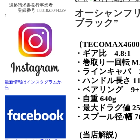
＞
適格請求書発行事業者
オーシャンフリ
登録番号 T881023044329
1
ブラック”
（TECOMAX4600 
・ギア比 4.8:1
・巻取り一回転 MA
・ラインキャパ 2号1
・ハンドル長さ 11
最新情報はインスタグラムか
ら
・ベアリング 9
・自重 640g
・最大ドラグ値 25
・スプール径/幅 70
（当店解説）