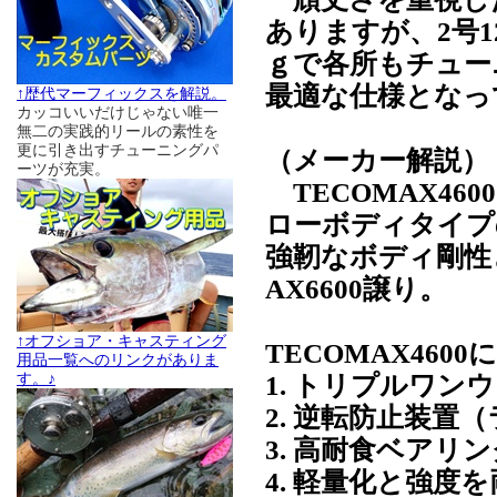
ありますが、2号1
ｇで各所もチュー
最適な仕様となっ
↑歴代マーフィックスを解説。
カッコいいだけじゃない唯一
無二の実践的リールの素性を
更に引き出すチューニングパ
（メーカー解説）
ーツが充実。
TECOMAX460
ローボディタイプ
強靭なボディ剛性
AX6600譲り。
↑オフショア・キャスティング
TECOMAX46
用品一覧へのリンクがありま
1. トリプルワン
す。♪
2. 逆転防止装置
3. 高耐食ベア
4. 軽量化と強