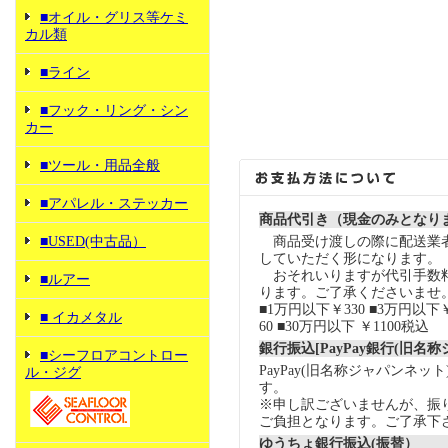
■オイル・グリス等ケミ
カル類
■ライン
■フック・リング・シン
カー
■ツール・用品全般
■アパレル・ステッカー
商品代引き（現金のみとなり
■USED(中古品）
商品受け渡しの際に配送業
していただく形になります。
おそれいりますが代引手数
■ルアー
ります。ご了承くださいませ
■1万円以下￥330 ■3万円以下￥
■ イカメタル
60 ■30万円以下 ￥1100税込
銀行振込[PayPay銀行(旧名
■シーフロアコントロー
PayPay(旧名称ジャパンネッ
ル・ジグ
す。
※申し訳ございませんが、振
ご負担となります。ご了承下
ゆうちょ銀行振込(振替）