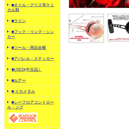
■オイル・グリス等ケミ
カル類
■ライン
■フック・リング・シン
カー
■ツール・用品全般
■アパレル・ステッカー
■USED(中古品）
■ルアー
■ イカメタル
■シーフロアコントロー
ル・ジグ