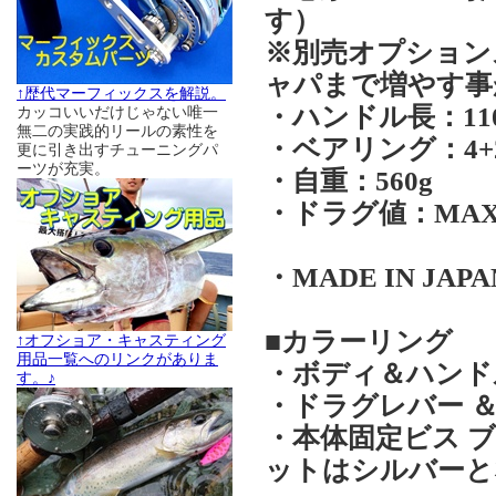
す）
※別売オプションス
ャパまで増やす事
↑歴代マーフィックスを解説。
・ハンドル長：11
カッコいいだけじゃない唯一
無二の実践的リールの素性を
・ベアリング：4+
更に引き出すチューニングパ
ーツが充実。
・自重：560g
・ドラグ値：MAX1
・MADE IN JAPA
■カラーリング
↑オフショア・キャスティング
用品一覧へのリンクがありま
・ボディ＆ハンド
す。♪
・ドラグレバー 
・本体固定ビス 
ットはシルバーと