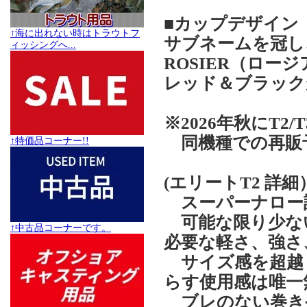
■カップデザイン
↑海に出れない時はトラウトフ
サブネームを冠し
ィッシングへ...
ROSIER（ロ
レッド＆ブラック
※2026年秋にT2
同機種での再販
↑特価品コーナー!!
(エリートT2 詳細
スーパーナロー
可能な限り少な
↑中古品コーナーです。
必要な軽さ、強さ
サイズ感を超越
らす使用感は唯一
ブレのない巻き