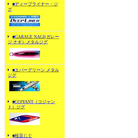
■ディープライナー・ジ
グ
■GARAGE NAGI(ガレー
ジ ナギ）メタルジグ
■エバーグリーン メタル
ジグ
■COJYANT（コジャン
ト）ジグ
■枝豆じぐ