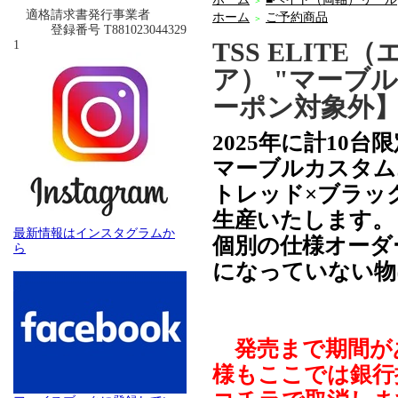
＞
適格請求書発行事業者
ホーム
ご予約商品
＞
登録番号 T881023044329
TSS ELITE（
1
ア） "マーブル
ーポン対象外
2025年に計10
マーブルカスタム
トレッド×ブラッ
生産いたします。
最新情報はインスタグラムか
個別の仕様オーダ
ら
になっていない物
発売まで期間が
様もここでは銀行