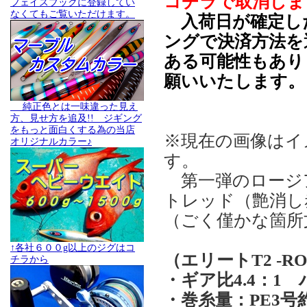
コチラで取消しま
フェイスブックに登録してい
なくてもご覧いただけます。
入荷日が確定し
ングで決済方法を
ある可能性もあり
願いいたします。
純正色とは一味違った見え
方、見せ方を追及!! ジギング
をもっと面白くする為の当店
※現在の画像はイ
オリジナルカラー♪
す。
第一弾のロージ
トレッド（艶消し
（ごく僅かな箇所
↑各社６００g以上のジグはコ
（エリートT2 -RO
チラから
・ギア比4.4：1 
・巻糸量：PE3号