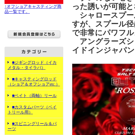
った誘いが可能と
↑オフショアキャスティング商
品一覧です。
シャロースプール
すが、スプール径
で非常にパワフル
アングラーズショ
イドインジャパン
■ジギングロッド（イカ
メタル・タイラバ）
■キャスティングロッド
（ショア＆オフショアetc.）
■ベイト（両軸）リール
■カスタムパーツ（ベイ
トリール用）
■スピニングリール＆パ
ーツ