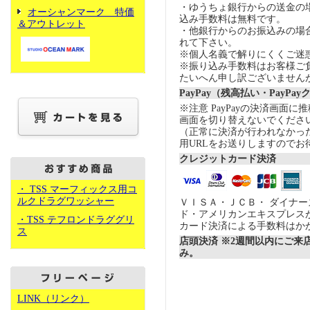
・ゆうちょ銀行からの送金の
オーシャンマーク 特価
込み手数料は無料です。
＆アウトレット
・他銀行からのお振込みの場合の
れて下さい。
※個人名義で解りにくくご迷
※振り込み手数料はお客様ご
たいへん申し訳ございません
PayPay（残高払い・PayPa
※注意 PayPayの決済画面
画面を切り替えないでくださ
（正常に決済が行われなかっ
用URLをお送りしますのでお
クレジットカード決済
・ TSS マーフィックス用コ
ルクドラグワッシャー
ＶＩＳＡ・ＪＣＢ・ ダイナ
ド・アメリカンエキスプレス
・TSS テフロンドラググリ
カード決済による手数料はか
ス
店頭決済 ※2週間以内にご来
み。
LINK（リンク）