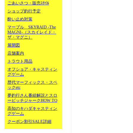
ごあいさつ・販売ｽﾀｲﾙ
ショップ釣行予定
酔い止め対策
マーブル SKYRAID -The
MAGNI-（スカイレイド・
ザ・マグニ）
展開図
店舗案内
トラウト用品
オフショア・キャスティン
グゲーム
歴代マーフィックス・スペ
ックetc
夢釣行さん番組解説とスロ
ーピッチジャークHOW TO
高知のキハダキャスティン
グゲーム
クーポン割引SALE詳細