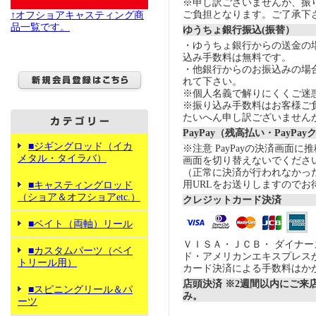
※申し訳ございませんが、振
ご負担となります。ご了承下
↑オフショアキャスティング商
品一覧です。
ゆうちょ銀行振込(振替）
・ゆうちょ銀行からの送金の
込み手数料は無料です。
・他銀行からのお振込みの場合の
れて下さい。
※個人名義で解りにくくご迷
※振り込み手数料はお客様ご
たいへん申し訳ございません
PayPay（残高払い・PayPa
■ジギングロッド（イカ
※注意 PayPayの決済画面
メタル・タイラバ）
画面を切り替えないでくださ
（正常に決済が行われなかっ
用URLをお送りしますのでお
■キャスティングロッド
（ショア＆オフショアetc.）
クレジットカード決済
■ベイト（両軸）リール
ＶＩＳＡ・ＪＣＢ・ ダイナ
■カスタムパーツ（ベイ
ド・アメリカンエキスプレス
トリール用）
カード決済による手数料はか
店頭決済 ※2週間以内にご来
■スピニングリール＆パ
み。
ーツ