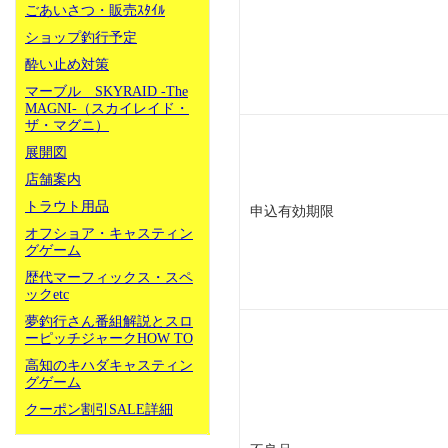
ごあいさつ・販売ｽﾀｲﾙ
ショップ釣行予定
酔い止め対策
マーブル SKYRAID -The
MAGNI-（スカイレイド・
ザ・マグニ）
展開図
店舗案内
トラウト用品
申込有効期限
オフショア・キャスティン
グゲーム
歴代マーフィックス・スペ
ックetc
夢釣行さん番組解説とスロ
ーピッチジャークHOW TO
高知のキハダキャスティン
グゲーム
クーポン割引SALE詳細