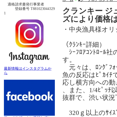
＞
適格請求書発行事業者
クランキー ジ
登録番号 T881023044329
1
ズにより価格
・中央漁具様オリ
（ｸﾗﾝｷｰ詳細）
ｼｰﾌﾛｱｺﾝﾄﾛｰ
す。
元々は、ﾛﾝｸﾞﾌｫ
最新情報はインスタグラムか
ら
魚の反応はﾋﾟｶｲﾁ
応し横方向への動
、また、1/4ﾋﾟ
抜群で、渋い状況下
320ｇ以上のｻｲ