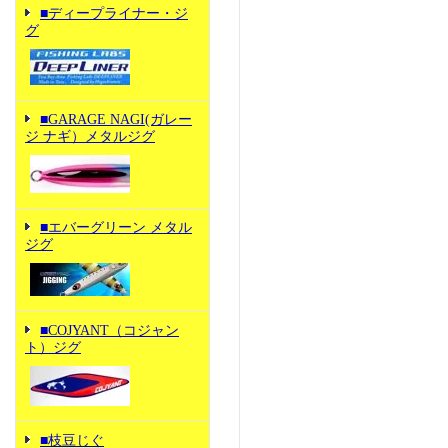
■ディープライナー・ジ
グ
■GARAGE NAGI(ガレー
ジ ナギ）メタルジグ
■エバーグリーン メタル
ジグ
■COJYANT（コジャン
ト）ジグ
■枝豆じぐ