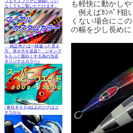
フェイスブックに登録してい
も軽快に動かしや
なくてもご覧いただけます。
例えばｶﾝﾊﾟﾁ狙
くない場合にこのｸ
の幅を少し長めに
純正色とは一味違った見え
方、見せ方を追及!! ジギング
をもっと面白くする為の当店
オリジナルカラー♪
↑各社６００g以上のジグはコ
チラから