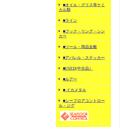
■オイル・グリス等ケミ
カル類
■ライン
■フック・リング・シン
カー
■ツール・用品全般
■アパレル・ステッカー
■USED(中古品）
■ルアー
■ イカメタル
■シーフロアコントロー
ル・ジグ