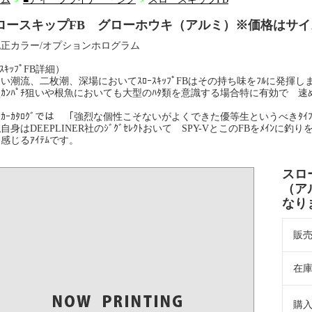
＞
＞
ロースキップFB グローホウキ（アルミ）※価格はサ
正カラー/オプションホログラム
ｰｽｷｯﾌﾟFB詳細）
潮流、二枚潮、深場においてｽﾛｰｽｷｯﾌﾟFBはその持ち味をﾌﾙに発揮し
ｶﾝﾊﾟﾁ狙いや根魚においても大型のﾊﾀ類を意識する場合特に有効で 速めのﾌｫｰ
。
ｶｰｶﾀﾛｸﾞでは 「強烈な個性こそないがよくできた優等生というべきﾀ
身はDEEPLINER社のｼﾞｸﾞｾﾚｸﾄおいて SPY-VとこのFBをﾒｲﾝに
感じるｱｲﾃﾑです。
スロ
（ア
なり
販
在
購