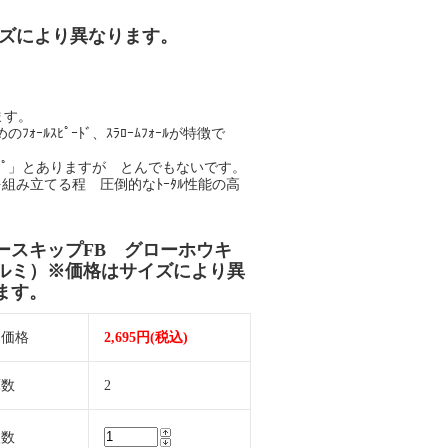
イズにより異なります。
ます。
ﾙｽﾋﾟｰﾄﾞ、ｽﾗﾛｰﾑﾌｫｰﾙが特徴で
ｲﾌﾟ」とありますが とんでもないです。
釣りを組み立てる程 圧倒的なﾄｰﾀﾙ性能の高
ースキップFB グローホウキ
ルミ）※価格はサイズにより異
ます。
売価格
2,695円(税込)
庫数
2
入数