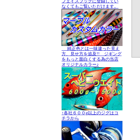
フェイスブックに登録してい
なくてもご覧いただけます。
純正色とは一味違った見え
方、見せ方を追及!! ジギング
をもっと面白くする為の当店
オリジナルカラー♪
↑各社６００g以上のジグはコ
チラから