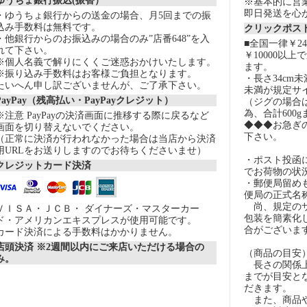
ゆうちょ銀行振込(振替）
※基本的に営
即日発送を心
・ゆうちょ銀行からの送金の場合、月5回までの振
込み手数料は無料です。
クリックポスト
・他銀行からのお振込みの場合のみ”店番648”を入
■全国一律￥2
れて下さい。
￥10000以
※個人名義で解りにくくご迷惑おかけいたします。
ます。
※振り込み手数料はお客様ご負担となります。
・長さ34cm
たいへん申し訳ございませんが、ご了承下さい。
未満が規定サ
PayPay（残高払い・PayPayクレジット）
（ジグの場合
為、合計600
※注意 PayPayの決済画面に推移する際に戻るなど
◆◆◆お急ぎ
画面を切り替えないでください。
下さい。
（正常に決済が行われなかった場合は当店から決済
用URLをお送りしますのでお待ちくださいませ）
・ポスト投函
クレジットカード決済
でお荷物の状
・郵便局留め
便局の正式名
尚、規定のサ
ＶＩＳＡ・ＪＣＢ・ ダイナーズ・マスターカー
包装を簡素化
ド・アメリカンエキスプレスが使用可能です。
合がございま
カード決済による手数料はかかりません。
店頭決済 ※2週間以内にご来店いただける場合の
（商品の目安
み。
長さの関係上
までが目安とな
だきます。
また、商品や