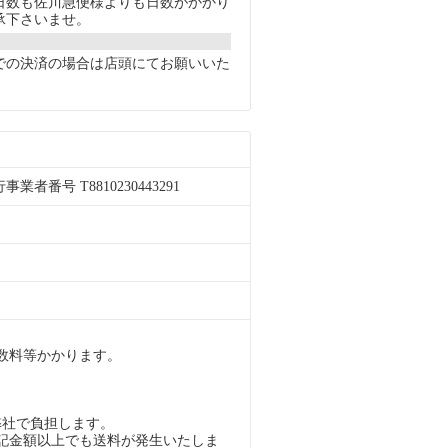
数も佐川急便様よりも日数がかかり
承下さいませ。
での決済の場合は店頭にてお願いいた
者番号 T8810230443291
。
数料等かかります。
弊社で負担します。
記金額以上でも送料が発生いたしま