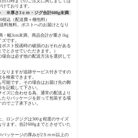
業日12時までのご注文に関しましては
がけております。
 ※厚さ3ｃｍ・ジグ合計600g未満
40税込（配送費＋梱包料）
上で送料無料。ポストへのお届けとなり
未満・幅3cm未満、商品合計が重さ1kg
イズです。
はポスト投函時の破損のおそれがある
gまでとさせていただきます。）
の場合は必ず他の配送方法を選択して
になりますが追跡サービス付きですの
況を検索できます。
も可能です。その場合はお届け先の郵
称を記載して下さい。
イズに合わせる為、通常の配送より
したりパッケージを折って包装する場
すのでご了承下さい。
）
、ロングジグは300ｇ程度のサイズ
ります。合計600gまでとさせていた
パッケージの厚みが2５ｍｍ以上の