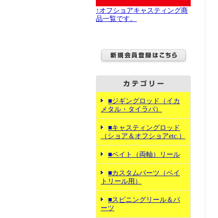
↑オフショアキャスティング商
品一覧です。
■ジギングロッド（イカ
メタル・タイラバ）
■キャスティングロッド
（ショア＆オフショアetc.）
■ベイト（両軸）リール
■カスタムパーツ（ベイ
トリール用）
■スピニングリール＆パ
ーツ