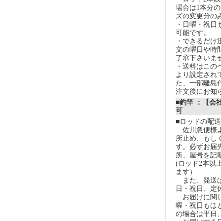
場合は1本分
ズの変更分の
・日曜・祝日
可能です。
・できるだけ
文の曜日や時
了承下さいま
・送料はこの
より設定され
た、一部離島
注文後にお知
■釣竿 ：【会
可
■ロッドの配
佐川急便様よ
所止め、もし
す。必ずお届
所、屋号を記
(ロッド2本以
ます）
また、発送は
日・祝日、定
お届けに関し
曜・祝日もほ
の場合は平日