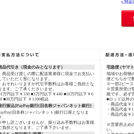
» 特
商品代引き（現金のみとなります）
宅急便 (ヤマ
商品受け渡しの際に配送業者様に現金でお支払い
地域やお荷物
していただく形になります。
便どちらかで
おそれいりますが代引手数料はお客様ご負担とな
※一部2ピー
ります。ご了承くださいませ。
※営業所受け
■1万円以下￥330 ■3万円以下￥440 ■10万円以下￥6
能です。必ず
60 ■30万円以下 ￥1100税込
■ロッド以外
・商品代金￥15
銀行振込[PayPay銀行(旧名称ジャパンネット銀行]
・商品代金￥15
PayPay(旧名称ジャパンネット)銀行口座となりま
・商品代金￥2
す。
※申し訳ございませんが、振り込み手数料はお客様
※営業所止め
ご負担となります。ご了承下さいませ。
い。