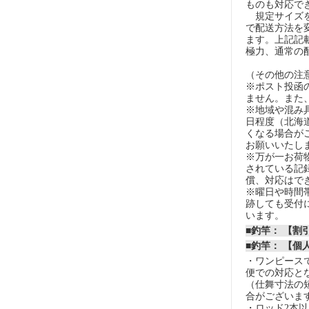
ものも対応で
規定サイズを
で配送方法を
ます。上記記
極力、通常の
（その他の注
※ポスト投函
ません。また
※地域や混み
日程度（北海
くなる場合が
お願いいたし
※万が一お荷
されている記
償、対応はで
※曜日や時間
跡しても受付
います。
■釣竿： 【
■釣竿： 【個
・ワンピースで
便での対応と
（仕舞寸法の
合がございま
・ロッド2本