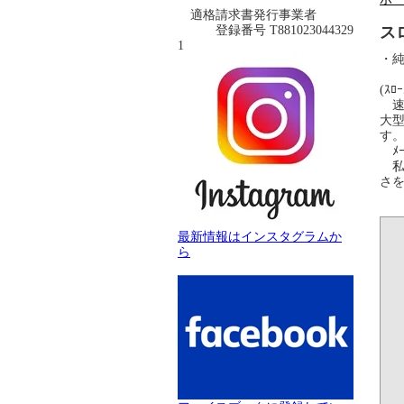
適格請求書発行事業者
登録番号 T881023044329
ス
1
・純
(ｽﾛ
速い
大型
す
ﾒｰ
私自
さを
最新情報はインスタグラムか
ら