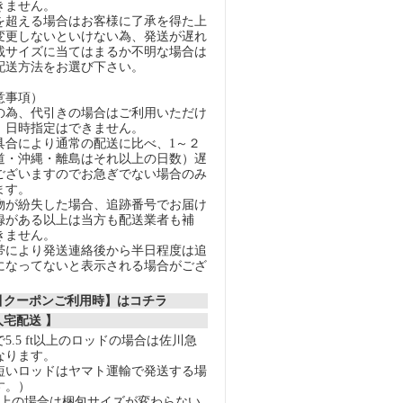
きません。
超える場合はお客様に了承を得た上
変更しないといけない為、発送が遅れ
載サイズに当てはまるか不明な場合は
配送方法をお選び下さい。
意事項）
の為、代引きの場合はご利用いただけ
、日時指定はできません。
具合により通常の配送に比べ、1～２
道・沖縄・離島はそれ以上の日数）遅
ございますのでお急ぎでない場合のみ
ます。
物が紛失した場合、追跡番号でお届け
録がある以上は当方も配送業者も補
きません。
帯により発送連絡後から半日程度は追
になってないと表示される場合がござ
割引クーポンご利用時】はコチラ
人宅配送 】
5.5 ft以上のロッドの場合は佐川急
なります。
短いロッドはヤマト運輸で発送する場
す。）
以上の場合は梱包サイズが変わらない