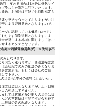
の送料、変わる場合は1本分に梱包サイ
みプラスした送料に訂正いたします。
も発送、お届けは可能でお時間指定も
迅速な発送を心掛けておりますがご注
間帯により翌日発送となりますのでご
せ。
ページに記載している価格+ロッドに
ております個別送料となります。ま
代金が発生する地域に関しましてはご
らせするカタチとなります。
社名宛or西濃運輸営業所】 ※代引き不
送のみとなります。
りお安く送れますが、西濃運輸営業
くは会社宛てのみの配送のみとなりま
先を営業所名、もしくは会社のご住
載して下さい。
上の場合も1本分の送料に訂正いたし
注文日翌日となりますが、土・日曜
休日の発送はできません。
ましては営業所受け取りの場合は日
とんどの営業所は可能ですが会社宛て
、土曜日のみの配達となります。