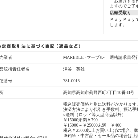
お届けする日
ますのでご了
店頭受取り
ＰａｙＰａｙ
します。
売業者
MAREBLE -マーブル- 適格請求書発行事業
営統括責任者名
澤谷 英雄
便番号
781-0015
所
高知県高知市薊野西町2丁目10番33号
税込販売価格と別に送料がかかります
決済方法により代引き手数料、振込手
○送料（ロッド等大型商品以外）
￥15000未満￥790
￥15000～￥25000未満 ￥400
税込￥25000以上お買い上げの場合、
※釣竿・中古品・セール品の場合は上