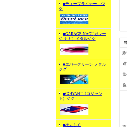
■ディープライナー・ジ
グ
■GARAGE NAGI(ガレー
ジ ナギ）メタルジグ
販
運
■エバーグリーン メタル
ジグ
郵
住
■COJYANT（コジャン
ト）ジグ
■枝豆じぐ