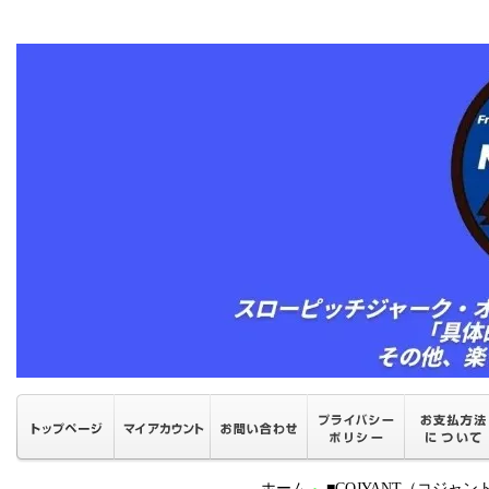
ホーム
■COJYANT（コジャ