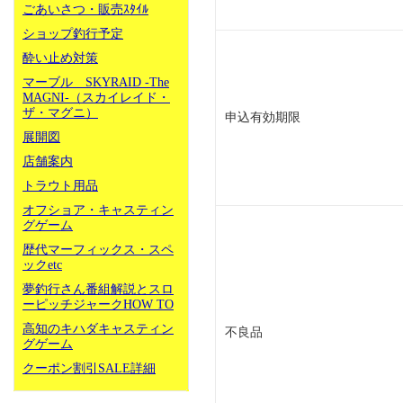
ごあいさつ・販売ｽﾀｲﾙ
ショップ釣行予定
酔い止め対策
マーブル SKYRAID -The
MAGNI-（スカイレイド・
ザ・マグニ）
申込有効期限
展開図
店舗案内
トラウト用品
オフショア・キャスティン
グゲーム
歴代マーフィックス・スペ
ックetc
夢釣行さん番組解説とスロ
ーピッチジャークHOW TO
高知のキハダキャスティン
不良品
グゲーム
クーポン割引SALE詳細