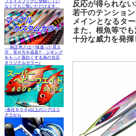
フェイスブックに登録してい
反応が得られない
なくてもご覧いただけます。
若干のテンション
メインとなるター
また、根魚等でも
十分な威力を発揮
純正色とは一味違った見え
方、見せ方を追及!! ジギング
をもっと面白くする為の当店
オリジナルカラー♪
↑各社６００g以上のジグはコ
チラから