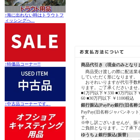
↑海に出れない時はトラウトフ
ィッシングへ...
↑特価品コーナー!!
商品代引き（現金のみとなり
商品受け渡しの際に配送業
していただく形になります。
おそれいりますが代引手数
ります。ご了承くださいませ
■1万円以下￥330 ■3万円以下￥
60 ■30万円以下 ￥1100税込
↑中古品コーナーです。
銀行振込[PayPay銀行(旧名
PayPay(旧名称ジャパンネッ
す。
※申し訳ございませんが、振
ご負担となります。ご了承下
ゆうちょ銀行振込(振替）