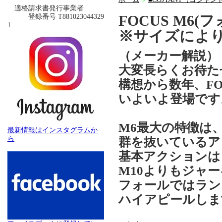
＞
適格請求書発行事業者
FOCUS M
登録番号 T881023044329
1
※サイズによ
（メーカー解説）
大変長らくお待た
構想から数年、FO
いよいよ登場です
M6最大の特徴は
最新情報はインスタグラムか
ら
群を抜いているア
基本アクションは
M10よりもジャ
フォールではラン
ハイアピールしま