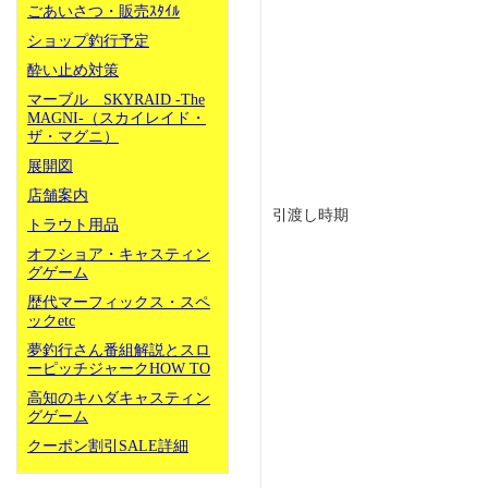
ごあいさつ・販売ｽﾀｲﾙ
ショップ釣行予定
酔い止め対策
マーブル SKYRAID -The
MAGNI-（スカイレイド・
ザ・マグニ）
展開図
店舗案内
引渡し時期
トラウト用品
オフショア・キャスティン
グゲーム
歴代マーフィックス・スペ
ックetc
夢釣行さん番組解説とスロ
ーピッチジャークHOW TO
高知のキハダキャスティン
グゲーム
クーポン割引SALE詳細