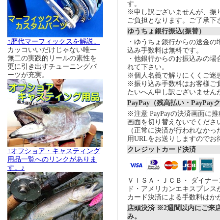
す。
※申し訳ございませんが、振
ご負担となります。ご了承下
ゆうちょ銀行振込(振替）
↑歴代マーフィックスを解説。
・ゆうちょ銀行からの送金の
カッコいいだけじゃない唯一
込み手数料は無料です。
無二の実践的リールの素性を
・他銀行からのお振込みの場合の
更に引き出すチューニングパ
れて下さい。
ーツが充実。
※個人名義で解りにくくご迷
※振り込み手数料はお客様ご
たいへん申し訳ございません
PayPay（残高払い・PayPa
※注意 PayPayの決済画面
画面を切り替えないでくださ
（正常に決済が行われなかっ
用URLをお送りしますのでお
クレジットカード決済
↑オフショア・キャスティング
用品一覧へのリンクがありま
す。♪
ＶＩＳＡ・ＪＣＢ・ ダイナ
ド・アメリカンエキスプレス
カード決済による手数料はか
店頭決済 ※2週間以内にご来
み。