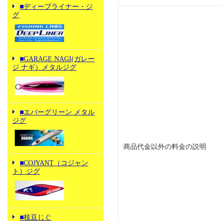
■ディープライナー・ジ
グ
■GARAGE NAGI(ガレー
ジ ナギ）メタルジグ
■エバーグリーン メタル
ジグ
商品代金以外の料金の説明
■COJYANT（コジャン
ト）ジグ
■枝豆じぐ