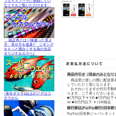
フェイスブックに登録してい
なくてもご覧いただけます。
純正色とは一味違った見え
方、見せ方を追及!! ジギング
をもっと面白くする為の当店
オリジナルカラー♪
商品代引き（現金のみとなり
商品受け渡しの際に配送業
していただく形になります。
おそれいりますが代引手数
ります。ご了承くださいませ
↑各社６００g以上のジグはコ
■1万円以下￥330 ■3万円以下￥
チラから
60 ■30万円以下 ￥1100税込
銀行振込[PayPay銀行(旧名
PayPay(旧名称ジャパンネッ