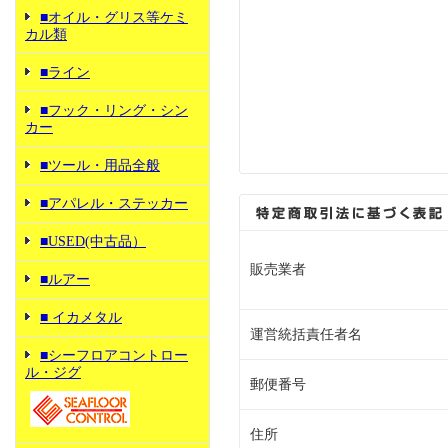
■オイル・グリス等ケミ
カル類
■ライン
■フック・リング・シン
カー
■ツール・用品全般
■アパレル・ステッカー
■USED(中古品）
販売業者
■ルアー
■ イカメタル
運営統括責任者名
■シーフロアコントロー
ル・ジグ
郵便番号
住所