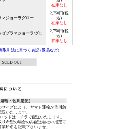
ット
込)
在庫なし
2,750円(税
りマジョーラグロー
込)
在庫なし
2,750円(税
Wゼブラマジョーラ/グロ
込)
在庫なし
定商取引法に基づく表記 (返品など)
SOLD OUT
ト運輸・佐川急便）
のサイズにより、ヤマト運輸か佐川急
配送いたします。
スロッドはコチラで配送いたします。
取り希望の場合のみ配送会社の指定可
営業所名を記載下さいませ。