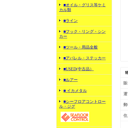
■オイル・グリス等ケミ
カル類
■ライン
■フック・リング・シン
カー
■ツール・用品全般
■アパレル・ステッカー
■USED(中古品）
■ルアー
販
■ イカメタル
運
■シーフロアコントロー
郵
ル・ジグ
住