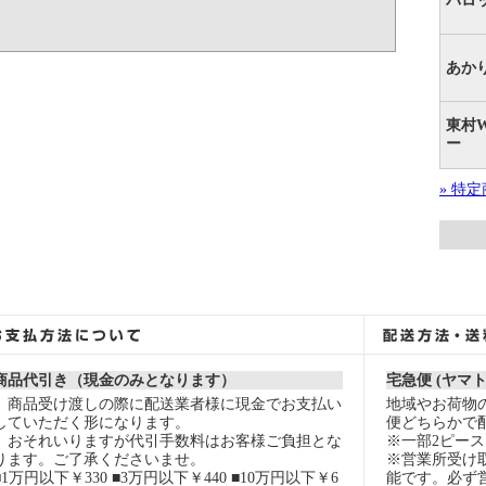
パロ
あか
東村
ー
» 特
商品代引き（現金のみとなります）
宅急便 (ヤマ
商品受け渡しの際に配送業者様に現金でお支払い
地域やお荷物
していただく形になります。
便どちらかで
おそれいりますが代引手数料はお客様ご負担とな
※一部2ピー
ります。ご了承くださいませ。
※営業所受け
■1万円以下￥330 ■3万円以下￥440 ■10万円以下￥6
能です。必ず