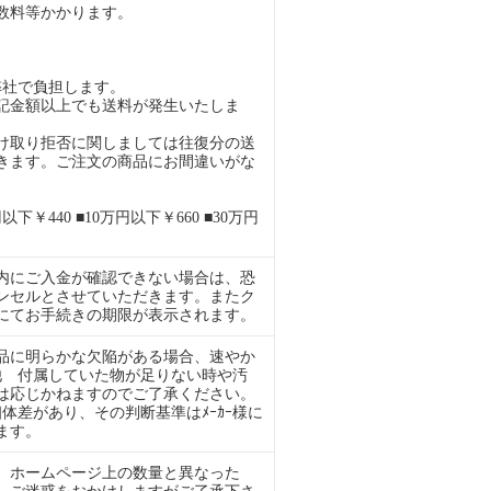
数料等かかります。
弊社で負担します。
記金額以上でも送料が発生いたしま
け取り拒否に関しましては往復分の送
きます。ご注文の商品にお間違いがな
下￥440 ■10万円以下￥660 ■30万円
内にご入金が確認できない場合は、恐
ンセルとさせていただきます。またク
ルにてお手続きの期限が表示されます。
品に明らかな欠陥がある場合、速やか
ﾞ他 付属していた物が足りない時や汚
は応じかねますのでご了承ください。
干の個体差があり、その判断基準はﾒｰｶｰ様に
ます。
 ホームページ上の数量と異なった