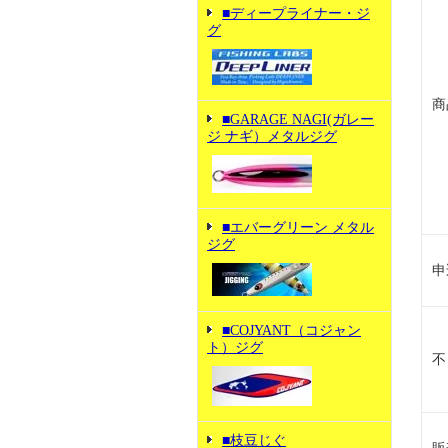
■ディープライナー・ジ
グ
商
■GARAGE NAGI(ガレー
ジ ナギ）メタルジグ
■エバーグリーン メタル
ジグ
申
■COJYANT（コジャン
ト）ジグ
不
■枝豆じぐ