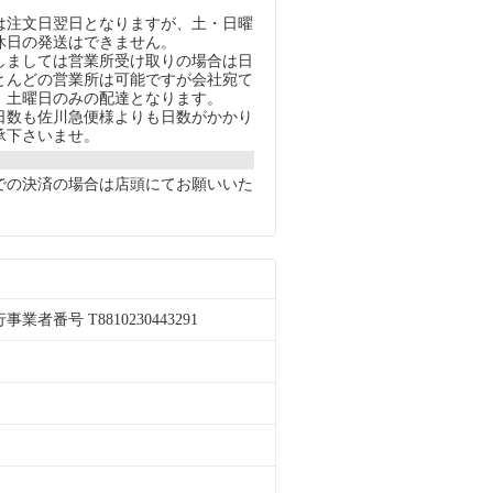
注文日翌日となりますが、土・日曜
休日の発送はできません。
ましては営業所受け取りの場合は日
とんどの営業所は可能ですが会社宛て
、土曜日のみの配達となります。
数も佐川急便様よりも日数がかかり
承下さいませ。
での決済の場合は店頭にてお願いいた
者番号 T8810230443291
。