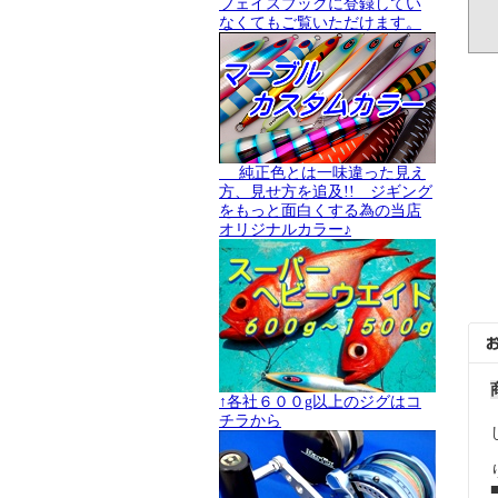
フェイスブックに登録してい
なくてもご覧いただけます。
純正色とは一味違った見え
方、見せ方を追及!! ジギング
をもっと面白くする為の当店
オリジナルカラー♪
↑各社６００g以上のジグはコ
チラから