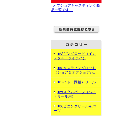
↑オフショアキャスティング商
品一覧です。
■ジギングロッド（イカ
メタル・タイラバ）
■キャスティングロッド
（ショア＆オフショアetc.）
■ベイト（両軸）リール
■カスタムパーツ（ベイ
トリール用）
■スピニングリール＆パ
ーツ