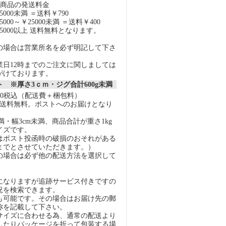
の商品の発送料金
000未満 ＝送料￥790
000～￥25000未満 ＝送料￥400
5000以上 送料無料となります。
の場合は営業所名を必ず明記して下さ
業日12時までのご注文に関しましては
がけております。
 ※厚さ3ｃｍ・ジグ合計600g未満
40税込（配送費＋梱包料）
上で送料無料。ポストへのお届けとなり
未満・幅3cm未満、商品合計が重さ1kg
イズです。
はポスト投函時の破損のおそれがある
gまでとさせていただきます。）
の場合は必ず他の配送方法を選択して
になりますが追跡サービス付きですの
況を検索できます。
も可能です。その場合はお届け先の郵
称を記載して下さい。
イズに合わせる為、通常の配送より
したりパッケージを折って包装する場