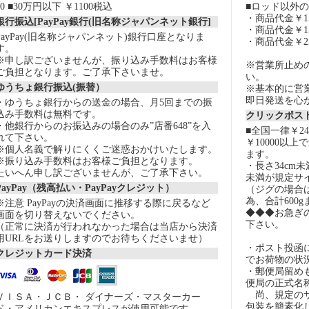
60 ■30万円以下 ￥1100税込
■ロッド以外
・商品代金￥15
銀行振込[PayPay銀行(旧名称ジャパンネット銀行]
・商品代金￥15
PayPay(旧名称ジャパンネット)銀行口座となりま
・商品代金￥2
す。
※申し訳ございませんが、振り込み手数料はお客様
※営業所止め
ご負担となります。ご了承下さいませ。
い。
ゆうちょ銀行振込(振替）
※基本的に営
即日発送を心
・ゆうちょ銀行からの送金の場合、月5回までの振
込み手数料は無料です。
クリックポスト
・他銀行からのお振込みの場合のみ”店番648”を入
■全国一律￥2
れて下さい。
￥10000以
※個人名義で解りにくくご迷惑おかけいたします。
ます。
※振り込み手数料はお客様ご負担となります。
・長さ34cm
たいへん申し訳ございませんが、ご了承下さい。
未満が規定サ
PayPay（残高払い・PayPayクレジット）
（ジグの場合
為、合計600
※注意 PayPayの決済画面に推移する際に戻るなど
◆◆◆お急ぎ
画面を切り替えないでください。
下さい。
（正常に決済が行われなかった場合は当店から決済
用URLをお送りしますのでお待ちくださいませ）
・ポスト投函
クレジットカード決済
でお荷物の状
・郵便局留め
便局の正式名
尚、規定のサ
ＶＩＳＡ・ＪＣＢ・ ダイナーズ・マスターカー
包装を簡素化
ド・アメリカンエキスプレスが使用可能です。