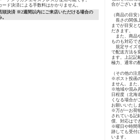
合がございま
カード決済による手数料はかかりません。
店頭決済 ※2週間以内にご来店いただける場合の
（商品の目安
み。
長さの関係上
までが目安とな
だきます。
また、商品や
ものも対応で
規定サイズを
で配送方法を
ます。上記記
極力、通常の
（その他の注
※ポスト投函
ません。また
※地域や混み
日程度（北海
くなる場合が
お願いいたし
※万が一お荷
されている記
償、対応はで
※曜日や時間
跡しても受付
います。