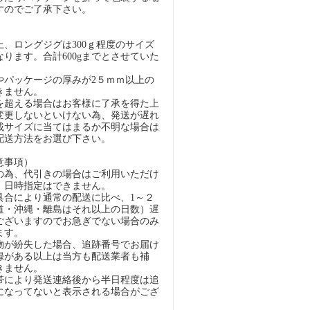
すのでご了承下さい。
）
、ロングジグは300ｇ程度のサイズ
ります。合計600gまでとさせていた
パッケージの厚みが2５ｍｍ以上の
きません。
超える場合はお客様に了承を得た上
変更しないといけない為、発送が遅れ
載サイズに当てはまるか不明な場合は
配送方法をお選び下さい。
意事項）
の為、代引きの場合はご利用いただけ
、日時指定はできません。
具合により通常の配送に比べ、1～２
道・沖縄・離島はそれ以上の日数）遅
ございますのでお急ぎでない場合のみ
ます。
物が紛失した場合、追跡番号でお届け
録がある以上は当方も配送業者も補
きません。
帯により発送連絡後から半日程度は追
になってないと表示される場合がござ