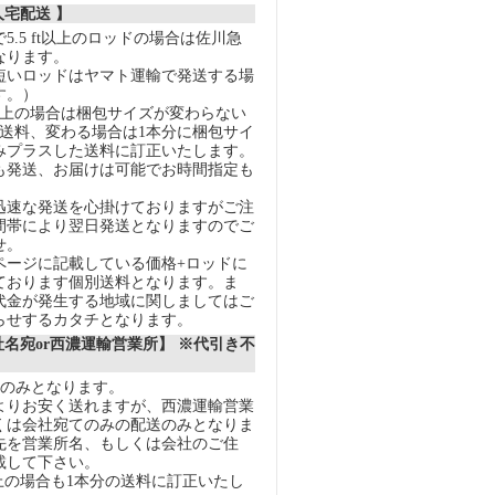
人宅配送 】
5.5 ft以上のロッドの場合は佐川急
なります。
短いロッドはヤマト運輸で発送する場
す。）
以上の場合は梱包サイズが変わらない
の送料、変わる場合は1本分に梱包サイ
みプラスした送料に訂正いたします。
も発送、お届けは可能でお時間指定も
迅速な発送を心掛けておりますがご注
間帯により翌日発送となりますのでご
せ。
ページに記載している価格+ロッドに
ております個別送料となります。ま
代金が発生する地域に関しましてはご
らせするカタチとなります。
社名宛or西濃運輸営業所】 ※代引き不
送のみとなります。
りお安く送れますが、西濃運輸営業
くは会社宛てのみの配送のみとなりま
先を営業所名、もしくは会社のご住
載して下さい。
上の場合も1本分の送料に訂正いたし