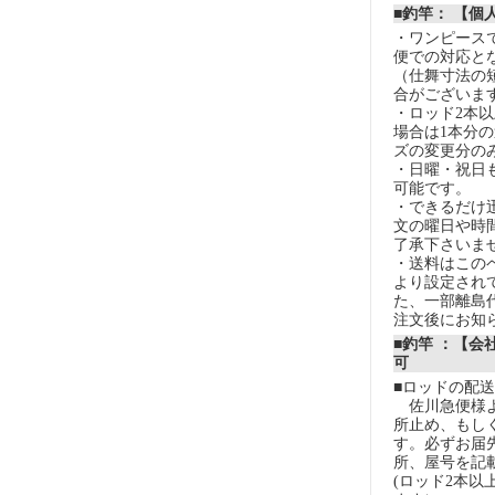
■釣竿： 【個
・ワンピースで
便での対応と
（仕舞寸法の
合がございま
・ロッド2本
場合は1本分
ズの変更分の
・日曜・祝日
可能です。
・できるだけ
文の曜日や時
了承下さいま
・送料はこの
より設定され
た、一部離島
注文後にお知
■釣竿 ：【会
可
■ロッドの配
佐川急便様よ
所止め、もし
す。必ずお届
所、屋号を記
(ロッド2本以