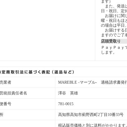
ます）
また、発送は
日・祝日、定
お届けに関し
曜・祝日もほ
の場合は平日
お届けする日
ますのでご了
店頭受取り
ＰａｙＰａｙ
します。
売業者
MAREBLE -マーブル- 適格請求書発行事業
営統括責任者名
澤谷 英雄
便番号
781-0015
所
高知県高知市薊野西町2丁目10番33号
税込販売価格と別に送料がかかります