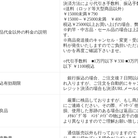
決済方法により代引き手数料、振込手
○送料（ロッド等大型商品以外）
￥15000未満￥790
￥15000～￥25000未満 ￥400
税込￥25000以上お買い上げの場合、
※釣竿・中古品・セール品の場合は上
品代金以外の料金の説明
す。
※商品発送後のキャンセル・変更・受
料が発生いたしますのでご負担いただ
いかを再度ご確認下さいませ。
○代引手数料 ■1万円以下￥330 ■3万円以
以下 ￥1100税込
銀行振込の場合、ご注文後７日間以
込有効期限
れ入りますが、ご注文を自動的にキャ
レジット決済の場合も決済URLメー
厳重に検品しておりますが、もし商
にご連絡ください。その際、ﾊﾟｯｹｰｼ
良品
損、使用した形跡のある場合は返品に
ﾒﾀﾙｼﾞｸﾞ等 ﾊﾝﾄﾞﾒｲﾄﾞの物は若
より異なりますのでご理解お願い致し
通信販売以外も行っておりますので