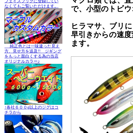
マグロ類では、直
フェイスブックに登録してい
なくてもご覧いただけます。
で、小型のトビウ
ヒラマサ、ブリに
早引きからの速度
ます。
純正色とは一味違った見え
方、見せ方を追及!! ジギング
をもっと面白くする為の当店
オリジナルカラー♪
↑各社６００g以上のジグはコ
チラから