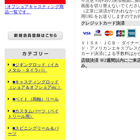
※注意 PayPayの決済画面
画面を切り替えないでくださ
↑オフショアキャスティング商
（正常に決済が行われなかっ
品一覧です。
用URLをお送りしますのでお
クレジットカード決済
ＶＩＳＡ・ＪＣＢ・ ダイナ
ド・アメリカンエキスプレス
カード決済による手数料はか
店頭決済 ※2週間以内にご来
■ジギングロッド（イカ
み。
メタル・タイラバ）
■キャスティングロッド
（ショア＆オフショアetc.）
■ベイト（両軸）リール
■カスタムパーツ（ベイ
トリール用）
■スピニングリール＆パ
ーツ