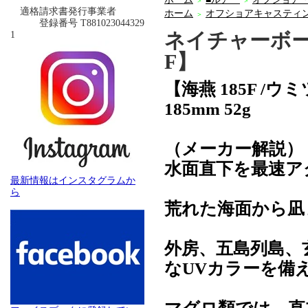
＞
＞
適格請求書発行事業者
ホーム
オフショアキャスティ
＞
登録番号 T881023044329
ネイチャーボーイ
1
F】
【海燕 185F /ウ
185mm 52g
（メーカー解説）
水面直下を最速ア
最新情報はインスタグラムか
ら
荒れた海面から凪
外房、五島列島、
なUVカラーを備