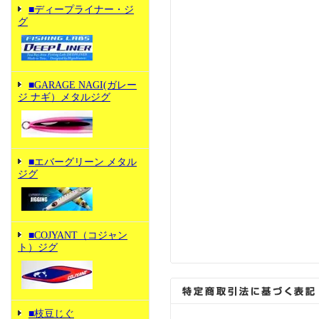
■ディープライナー・ジ
グ
■GARAGE NAGI(ガレー
ジ ナギ）メタルジグ
■エバーグリーン メタル
ジグ
■COJYANT（コジャン
ト）ジグ
■枝豆じぐ