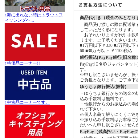
↑海に出れない時はトラウトフ
商品代引き（現金のみとなり
ィッシングへ...
商品受け渡しの際に配送業
していただく形になります。
おそれいりますが代引手数
ります。ご了承くださいませ
■1万円以下￥330 ■3万円以下￥
60 ■30万円以下 ￥1100税込
銀行振込[PayPay銀行(旧名
↑特価品コーナー!!
PayPay(旧名称ジャパンネッ
す。
※申し訳ございませんが、振
ご負担となります。ご了承下
ゆうちょ銀行振込(振替）
・ゆうちょ銀行からの送金の
込み手数料は無料です。
↑中古品コーナーです。
・他銀行からのお振込みの場合の
れて下さい。
※個人名義で解りにくくご迷
※振り込み手数料はお客様ご
たいへん申し訳ございません
PayPay（残高払い・PayPa