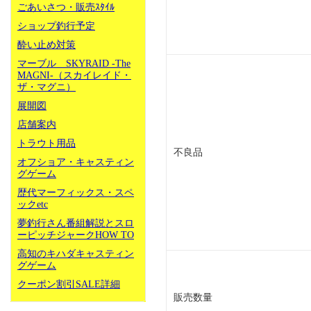
ごあいさつ・販売ｽﾀｲﾙ
ショップ釣行予定
酔い止め対策
マーブル SKYRAID -The
MAGNI-（スカイレイド・
ザ・マグニ）
展開図
店舗案内
トラウト用品
不良品
オフショア・キャスティン
グゲーム
歴代マーフィックス・スペ
ックetc
夢釣行さん番組解説とスロ
ーピッチジャークHOW TO
高知のキハダキャスティン
グゲーム
クーポン割引SALE詳細
販売数量