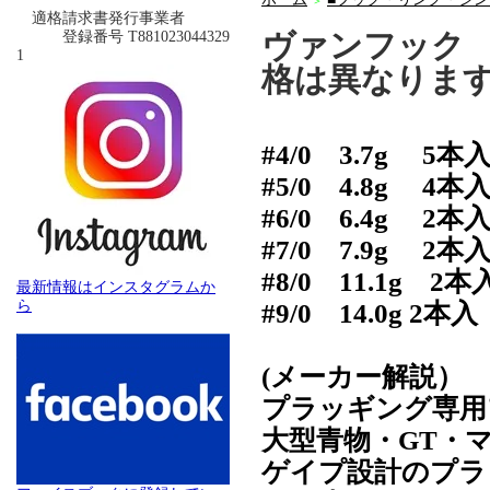
＞
適格請求書発行事業者
ヴァンフック
登録番号 T881023044329
1
格は異なりま
#4/0 3.7g 5本
#5/0 4.8g 4本
#6/0 6.4g
#7/0 7.9g 
#8/0 11.1g 2本
最新情報はインスタグラムか
ら
#9/0 14.0g 2本入
(メーカー解説）
プラッギング専用
大型青物・GT・
ゲイプ設計のプラ