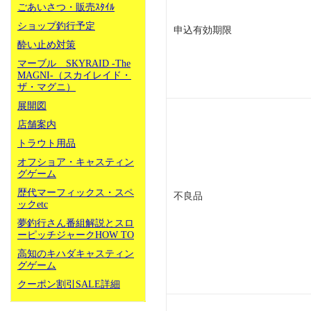
ごあいさつ・販売ｽﾀｲﾙ
ショップ釣行予定
申込有効期限
酔い止め対策
マーブル SKYRAID -The
MAGNI-（スカイレイド・
ザ・マグニ）
展開図
店舗案内
トラウト用品
オフショア・キャスティン
グゲーム
歴代マーフィックス・スペ
不良品
ックetc
夢釣行さん番組解説とスロ
ーピッチジャークHOW TO
高知のキハダキャスティン
グゲーム
クーポン割引SALE詳細