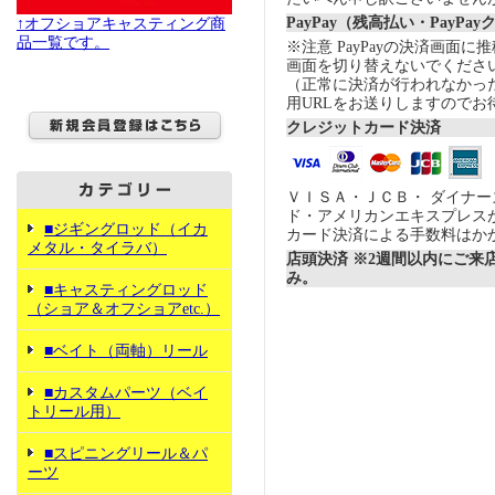
PayPay（残高払い・PayPa
↑オフショアキャスティング商
品一覧です。
※注意 PayPayの決済画面
画面を切り替えないでくださ
（正常に決済が行われなかっ
用URLをお送りしますのでお
クレジットカード決済
ＶＩＳＡ・ＪＣＢ・ ダイナ
ド・アメリカンエキスプレス
■ジギングロッド（イカ
カード決済による手数料はか
メタル・タイラバ）
店頭決済 ※2週間以内にご来
み。
■キャスティングロッド
（ショア＆オフショアetc.）
■ベイト（両軸）リール
■カスタムパーツ（ベイ
トリール用）
■スピニングリール＆パ
ーツ