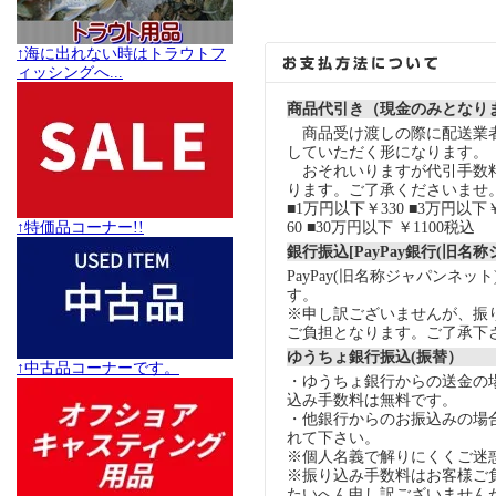
↑海に出れない時はトラウトフ
ィッシングへ...
商品代引き（現金のみとなり
商品受け渡しの際に配送業
していただく形になります。
おそれいりますが代引手数
ります。ご了承くださいませ
■1万円以下￥330 ■3万円以下￥
↑特価品コーナー!!
60 ■30万円以下 ￥1100税込
銀行振込[PayPay銀行(旧名
PayPay(旧名称ジャパンネッ
す。
※申し訳ございませんが、振
ご負担となります。ご了承下
ゆうちょ銀行振込(振替）
↑中古品コーナーです。
・ゆうちょ銀行からの送金の
込み手数料は無料です。
・他銀行からのお振込みの場合の
れて下さい。
※個人名義で解りにくくご迷
※振り込み手数料はお客様ご
たいへん申し訳ございません