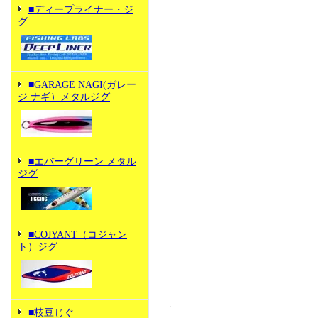
■ディープライナー・ジ
グ
■GARAGE NAGI(ガレー
ジ ナギ）メタルジグ
■エバーグリーン メタル
ジグ
■COJYANT（コジャン
ト）ジグ
■枝豆じぐ