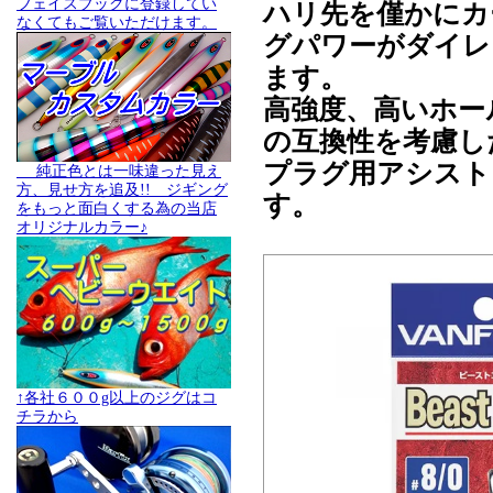
フェイスブックに登録してい
ハリ先を僅かにカ
なくてもご覧いただけます。
グパワーがダイレ
ます。
高強度、高いホー
の互換性を考慮し
プラグ用アシスト
純正色とは一味違った見え
方、見せ方を追及!! ジギング
す。
をもっと面白くする為の当店
オリジナルカラー♪
↑各社６００g以上のジグはコ
チラから