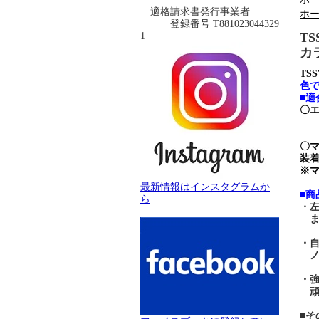
適格請求書発行事業者
ホ
登録番号 T881023044329
1
T
カ
T
色
■適
〇エ
〇マ
装
※
最新情報はインスタグラムか
■商
ら
・左
ま
・自
ノー
・
頑
■そ