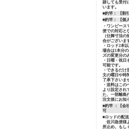
跡しても受付
います。
■釣竿： 【
■釣竿： 【個
・ワンピースで
便での対応と
（仕舞寸法の
合がございま
・ロッド2本
場合は1本分
ズの変更分の
・日曜・祝日
可能です。
・できるだけ
文の曜日や時
了承下さいま
・送料はこの
より設定され
た、一部離島
注文後にお知
■釣竿 ：【会
可
■ロッドの配
佐川急便様よ
所止め、もし