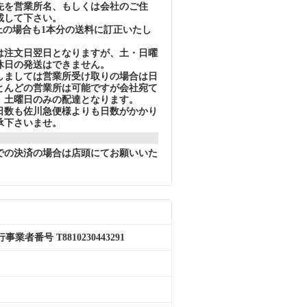
先を営業所名、もしくは会社のご住
載して下さい。
上の場合も1本分の送料に訂正いたし
注文日翌日となりますが、土・日曜
休日の発送はできません。
ましては営業所受け取りの場合は日
とんどの営業所は可能ですが会社宛て
、土曜日のみの配達となります。
数も佐川急便様よりも日数がかかり
承下さいませ。
での決済の場合は店頭にてお願いいた
者番号 T8810230443291