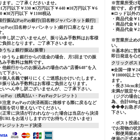
ります。ご了承くださいませ。
※営業所受け
■1万円以下￥330 ■3万円以下￥440 ■10万円以下￥6
能です。必ず
60 ■30万円以下 ￥1100税込
■ロッド以外
・商品代金￥15
銀行振込[PayPay銀行(旧名称ジャパンネット銀行]
・商品代金￥15
PayPay(旧名称ジャパンネット)銀行口座となりま
・商品代金￥2
す。
※申し訳ございませんが、振り込み手数料はお客様
※営業所止め
ご負担となります。ご了承下さいませ。
い。
ゆうちょ銀行振込(振替）
※基本的に営
即日発送を心
・ゆうちょ銀行からの送金の場合、月5回までの振
込み手数料は無料です。
クリックポスト
・他銀行からのお振込みの場合のみ”店番648”を入
■全国一律￥2
れて下さい。
￥10000以
※個人名義で解りにくくご迷惑おかけいたします。
ます。
※振り込み手数料はお客様ご負担となります。
・長さ34cm
たいへん申し訳ございませんが、ご了承下さい。
未満が規定サ
PayPay（残高払い・PayPayクレジット）
（ジグの場合
為、合計600
※注意 PayPayの決済画面に推移する際に戻るなど
◆◆◆お急ぎ
画面を切り替えないでください。
下さい。
（正常に決済が行われなかった場合は当店から決済
用URLをお送りしますのでお待ちくださいませ）
・ポスト投函
クレジットカード決済
でお荷物の状
・郵便局留め
便局の正式名