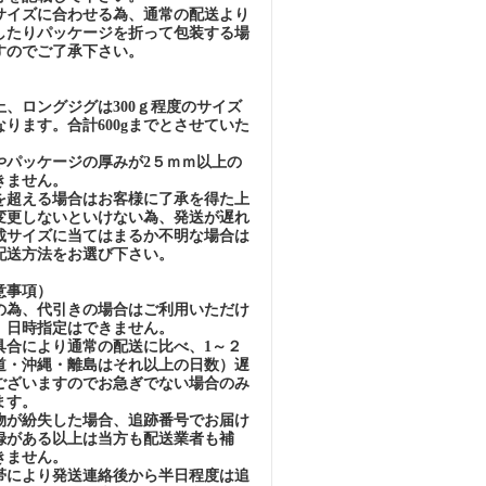
イズに合わせる為、通常の配送より
したりパッケージを折って包装する場
すのでご了承下さい。
）
、ロングジグは300ｇ程度のサイズ
ります。合計600gまでとさせていた
パッケージの厚みが2５ｍｍ以上の
きません。
超える場合はお客様に了承を得た上
変更しないといけない為、発送が遅れ
載サイズに当てはまるか不明な場合は
配送方法をお選び下さい。
意事項）
の為、代引きの場合はご利用いただけ
、日時指定はできません。
具合により通常の配送に比べ、1～２
道・沖縄・離島はそれ以上の日数）遅
ございますのでお急ぎでない場合のみ
ます。
物が紛失した場合、追跡番号でお届け
録がある以上は当方も配送業者も補
きません。
帯により発送連絡後から半日程度は追