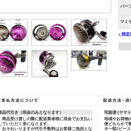
パー
マミ
» 特
商品代引き（現金のみとなります）
宅急便 (ヤマ
商品受け渡しの際に配送業者様に現金でお支払い
地域やお荷物
していただく形になります。
便どちらかで
おそれいりますが代引手数料はお客様ご負担とな
※一部2ピー