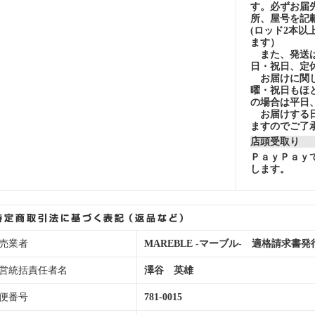
す。必ずお届
所、屋号を記
(ロッド2本以
ます）
また、発送は
日・祝日、定
お届けに関し
曜・祝日もほ
の場合は平日
お届けする日
ますのでご了
店頭受取り
ＰａｙＰａｙ
します。
売業者
MAREBLE -マーブル- 適格請求書発行事業
営統括責任者名
澤谷 英雄
便番号
781-0015