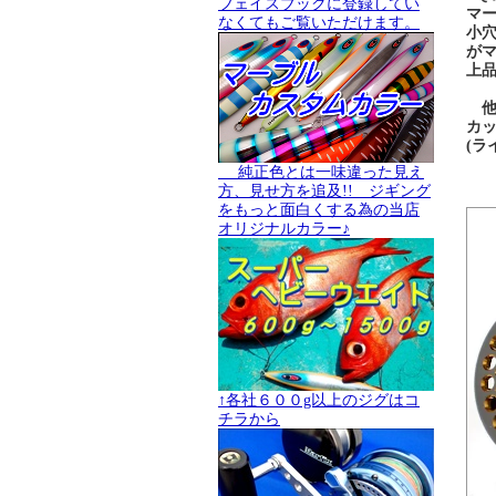
フェイスブックに登録してい
マ
なくてもご覧いただけます。
小穴
が
上
他
カ
(
純正色とは一味違った見え
方、見せ方を追及!! ジギング
をもっと面白くする為の当店
オリジナルカラー♪
↑各社６００g以上のジグはコ
チラから