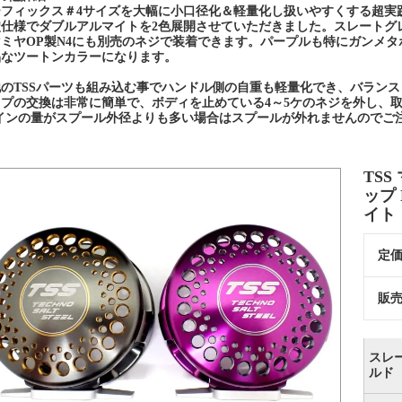
ーフィックス＃4サイズを大幅に小口径化＆軽量化し扱いやすくする超実
仕様でダブルアルマイトを2色展開させていただきました。スレートグレ
マミヤOP製N4にも別売のネジで装着できます。パープルも特にガンメ
品なツートンカラーになります。
のTSSパーツも組み込む事でハンドル側の自重も軽量化でき、バランス
ップの交換は非常に簡単で、ボディを止めている4～5ケのネジを外し、
ラインの量がスプール外径よりも多い場合はスプールが外れませんのでご
TS
ップ
イト
定
販
スレ
ルド