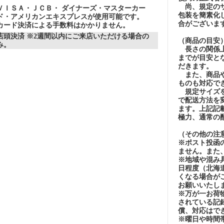
尚、規定のサ
ＶＩＳＡ・ＪＣＢ・ ダイナーズ・マスターカー
包装を簡素化
ド・アメリカンエキスプレスが使用可能です。
合がございま
カード決済による手数料はかかりません。
店頭決済 ※2週間以内にご来店いただける場合の
（商品の目安
み。
長さの関係上
までが目安とな
だきます。
また、商品や
ものも対応で
規定サイズを
で配送方法を
ます。上記記
極力、通常の
（その他の注
※ポスト投函
ません。また
※地域や混み
日程度（北海
くなる場合が
お願いいたし
※万が一お荷
されている記
償、対応はで
※曜日や時間