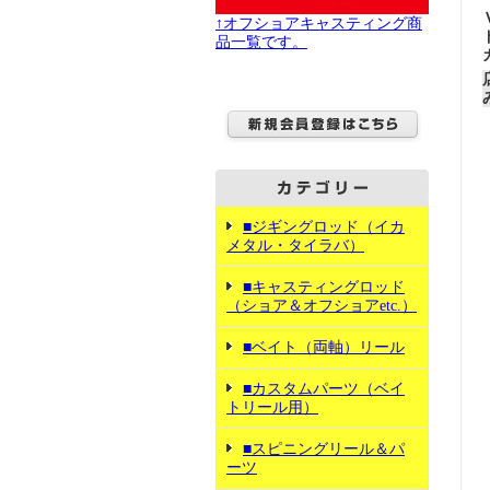
↑オフショアキャスティング商
品一覧です。
■ジギングロッド（イカ
メタル・タイラバ）
■キャスティングロッド
（ショア＆オフショアetc.）
■ベイト（両軸）リール
■カスタムパーツ（ベイ
トリール用）
■スピニングリール＆パ
ーツ