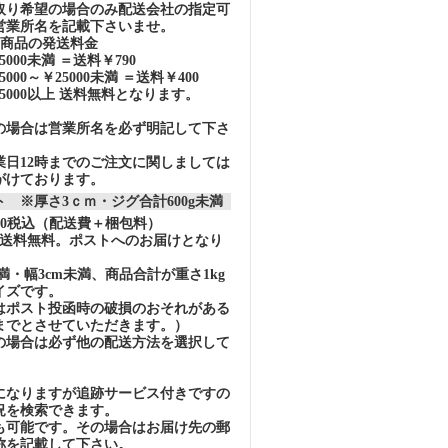
取り希望の場合のみ配送会社の指定可
営業所名を記載下さいませ。
の商品の発送料金
000未満 ＝送料￥790
000～￥25000未満 ＝送料￥400
5000以上 送料無料となります。
の場合は営業所名を必ず明記して下さ
業日12時までのご注文に関しましては
がけております。
 ※厚さ3ｃｍ・ジグ合計600g未満
40税込（配送費＋梱包料）
上で送料無料。ポストへのお届けとなり
未満・幅3cm未満、商品合計が重さ1kg
イズです。
はポスト投函時の破損のおそれがある
gまでとさせていただきます。）
の場合は必ず他の配送方法を選択して
になりますが追跡サービス付きですの
況を検索できます。
も可能です。その場合はお届け先の郵
称を記載して下さい。