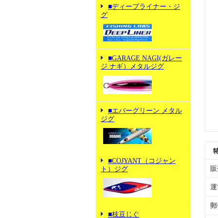
■ディープライナー・ジ
グ
■GARAGE NAGI(ガレー
ジ ナギ）メタルジグ
■エバーグリーン メタル
ジグ
■COJYANT（コジャン
販
ト）ジグ
運
郵
■枝豆じぐ