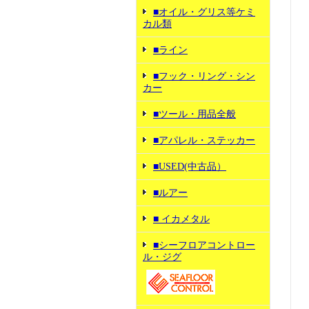
■オイル・グリス等ケミ
カル類
■ライン
■フック・リング・シン
カー
■ツール・用品全般
■アパレル・ステッカー
■USED(中古品）
■ルアー
■ イカメタル
■シーフロアコントロー
ル・ジグ