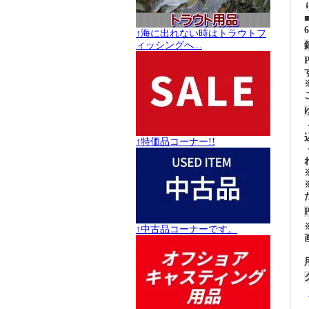
↑海に出れない時はトラウトフ
ィッシングへ...
↑特価品コーナー!!
↑中古品コーナーです。