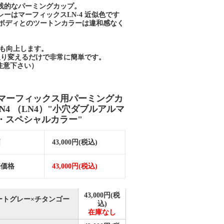
践的なパーミングカップ。
ーはマーフィックスLN-4 近似色です
タボディとのツートンカラーは違和感なく
も向上します。
取り変えるだけで非常に簡単です。
注意下さい）
S マーフィックス用パーミングカ
 N4 （LN4）"小穴ダブルアルマ
・スペシャルカラー"
価
43,000円(税込)
売価格
43,000円(税込)
43,000円(税
ートグレー×チタンゴー
込)
在庫なし