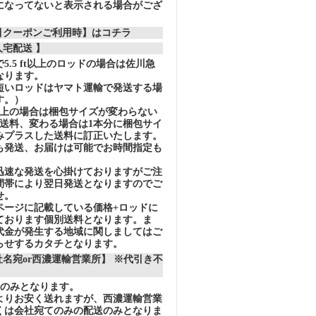
になってないと表示される場合がござ
割引クーポンご利用時】はコチラ
人宅配送 】
5.5 ft以上のロッドの場合は佐川急
なります。
短いロッドはヤマト運輸で発送する場
す。）
以上の場合は梱包サイズが変わらない
の送料、変わる場合は1本分に梱包サイ
みプラスした送料に訂正いたします。
も発送、お届けは可能でお時間指定も
迅速な発送を心掛けておりますがご注
間帯により翌日発送となりますのでご
せ。
ページに記載している価格+ロッドに
ております個別送料となります。ま
代金が発生する地域に関しましてはご
らせするカタチとなります。
社名宛or西濃運輸営業所】 ※代引き不
送のみとなります。
りお安く送れますが、西濃運輸営業
くは会社宛てのみの配送のみとなりま