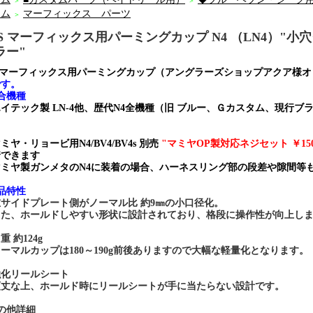
＞
＞
ーム
マーフィックス パーツ
＞
SS マーフィックス用パーミングカップ N4 （LN4）"
ラー"
SSマーフィックス用パーミングカップ（アングラーズショップアクア様
です。
合機種
イテック製 LN-4他、歴代N4全機種（旧 ブルー、Ｇカスタム、現行ブラ
ミヤ・リョービ用N4/BV4/BV4s 別売
"マミヤOP製対応ネジセット ￥150
着できます
マミヤ製ガンメタのN4に装着の場合、ハーネスリング部の段差や隙間等
品特性
サイドプレート側がノーマル比 約9㎜の小口径化。
た、ホールドしやすい形状に設計されており、格段に操作性が向上し
重 約124g
マルカップは180～190g前後ありますので大幅な軽量化となります。
強化リールシート
丈な上、ホールド時にリールシートが手に当たらない設計です。
の他詳細