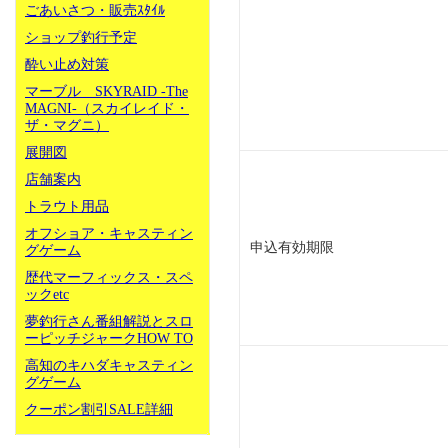
ごあいさつ・販売ｽﾀｲﾙ
ショップ釣行予定
酔い止め対策
マーブル SKYRAID -The
MAGNI-（スカイレイド・
ザ・マグニ）
展開図
店舗案内
トラウト用品
オフショア・キャスティン
申込有効期限
グゲーム
歴代マーフィックス・スペ
ックetc
夢釣行さん番組解説とスロ
ーピッチジャークHOW TO
高知のキハダキャスティン
グゲーム
クーポン割引SALE詳細