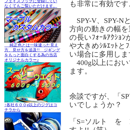
フェイスブックに登録してい
も非常に有効で
なくてもご覧いただけます。
SPY-V、SPY
方向の動きの幅を重
の長いﾌｫｰﾙｱｸｼ
や大きめｼﾙｴｯﾄと
純正色とは一味違った見え
方、見せ方を追及!! ジギング
い場合に多用しま
をもっと面白くする為の当店
オリジナルカラー♪
400g以上におい
ます。
余談ですが、「S
いでしょうか？
↑各社６００g以上のジグはコ
チラから
「S=ソルト を 
すよ!!（笑）