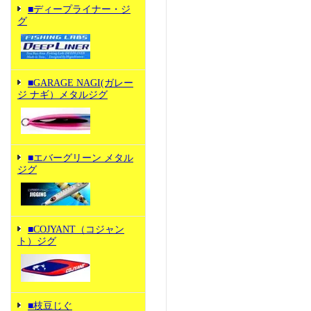
■ディープライナー・ジ
グ
■GARAGE NAGI(ガレー
ジ ナギ）メタルジグ
■エバーグリーン メタル
ジグ
■COJYANT（コジャン
ト）ジグ
■枝豆じぐ