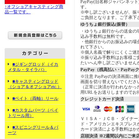
PayPay(旧名称ジャパンネッ
↑オフショアキャスティング商
す。
品一覧です。
※申し訳ございませんが、振
ご負担となります。ご了承下
ゆうちょ銀行振込(振替）
・ゆうちょ銀行からの送金の
込み手数料は無料です。
・他銀行からのお振込みの場合の
れて下さい。
※個人名義で解りにくくご迷
※振り込み手数料はお客様ご
たいへん申し訳ございません
■ジギングロッド（イカ
メタル・タイラバ）
PayPay（残高払い・PayPa
※注意 PayPayの決済画面
■キャスティングロッド
画面を切り替えないでくださ
（ショア＆オフショアetc.）
（正常に決済が行われなかっ
用URLをお送りしますのでお
■ベイト（両軸）リール
クレジットカード決済
■カスタムパーツ（ベイ
トリール用）
ＶＩＳＡ・ＪＣＢ・ ダイナ
ド・アメリカンエキスプレス
■スピニングリール＆パ
カード決済による手数料はか
ーツ
店頭決済 ※2週間以内にご来