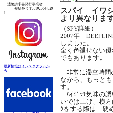
＞
適格請求書発行事業者
スパイ イワ
登録番号 T881023044329
1
より異なりま
（SPY詳細）
2007年 DEEPL
しました。
全く色褪せない優
でもあります。
最新情報はインスタグラムか
ら
非常に滞空時間の長い
ながら、もっとも
す。
ﾊｲﾋﾟｯﾁ気味の
いでは上げ、横方向
ｸをする際は 硬め