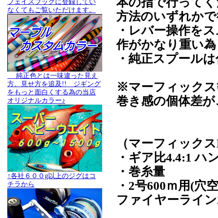
本の指で行ってく
フェイスブックに登録してい
なくてもご覧いただけます。
方法のいずれかで
・レバー操作をス
作がかなり重い為
・純正スプールは
純正色とは一味違った見え
※マーフィックス
方、見せ方を追及!! ジギング
をもっと面白くする為の当店
巻き感の個体差が
オリジナルカラー♪
（マーフィックスL
・ギア比4.4:1 ハ
・巻糸量
↑各社６００g以上のジグはコ
・2号600ｍ用(穴
チラから
ファイヤーライン2号