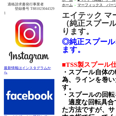
＞
適格請求書発行事業者
ホーム
マーフィックス パー
＞
登録番号 T881023044329
エイテック マー
1
（純正スプー
ります。
◎純正スプール
ます。
■TSS製スプール
最新情報はインスタグラムか
・スプール自体の
ら
為、ラインを巻い
す。
・スプールの回転
適度な回転具合
た方法ですが、サ