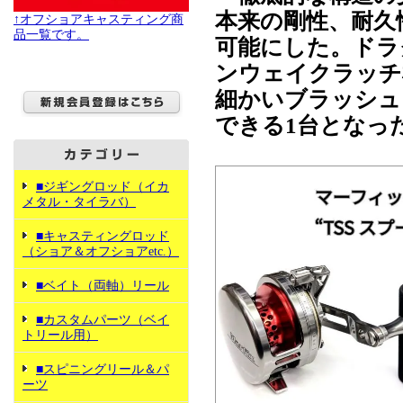
本来の剛性、耐久
↑オフショアキャスティング商
品一覧です。
可能にした。ドラ
ンウェイクラッチ
細かいブラッシュア
できる1台となっ
■ジギングロッド（イカ
メタル・タイラバ）
■キャスティングロッド
（ショア＆オフショアetc.）
■ベイト（両軸）リール
■カスタムパーツ（ベイ
トリール用）
■スピニングリール＆パ
ーツ