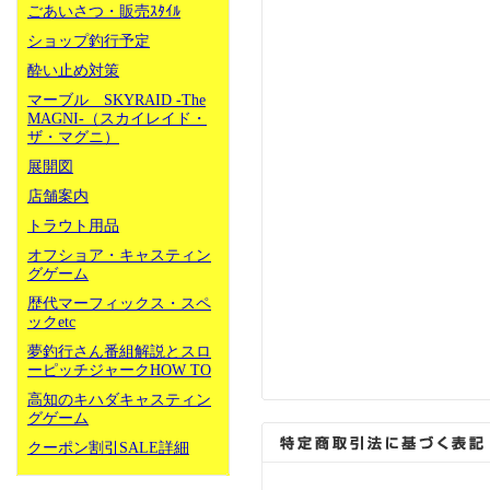
ごあいさつ・販売ｽﾀｲﾙ
ショップ釣行予定
酔い止め対策
マーブル SKYRAID -The
MAGNI-（スカイレイド・
ザ・マグニ）
展開図
店舗案内
トラウト用品
オフショア・キャスティン
グゲーム
歴代マーフィックス・スペ
ックetc
夢釣行さん番組解説とスロ
ーピッチジャークHOW TO
高知のキハダキャスティン
グゲーム
クーポン割引SALE詳細