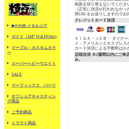
画面を切り替えないでくださ
（正常に決済が行われなかっ
用URLをお送りしますのでお
クレジットカード決済
■その他 メタルジグ
ガイド（ﾄﾙｻﾞｲﾄ＆ﾁﾀﾝSic)
ＶＩＳＡ・ＪＣＢ・ ダイナ
ド・アメリカンエキスプレス
マーブル・カスタムカラ
カード決済による手数料はか
ー
店頭決済 ※2週間以内にご来
み。
スーパーヘビーウエイト
SALE
マーフィックス パーツ
オフショアキャスティン
グ用品
ご予約商品
トラウト用品