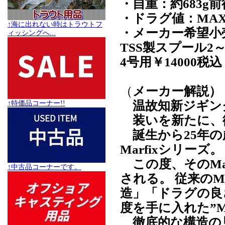
・自重：約683g前
・ドラグ値：MAX1
↑海に出れない時はトラウトフ
・メーカー希望小売
ィッシングへ...
TSS製スプール2～
4号用￥14000税込
（
メーカー解説）
温故知新ジギングリ
↑特価品コーナー!!
装いを新たに、
誕生から25年の
Marfixシリーズ。
この度、そのMa
↑中古品コーナーです。
される。 従来のM
造」「ドラグの良
度を手に入れた”Mar
徹底的な構造の見直