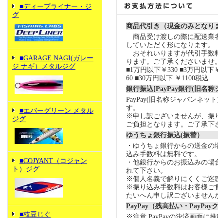
■ディープライナー・ジ
グ
商品代引き（現金のみとなり
商品受け渡しの際に配送業
していただく形になります。
おそれいりますが代引手数
■GARAGE NAGI(ガレー
ります。ご了承くださいませ
ジ ナギ）メタルジグ
■1万円以下￥330 ■3万円以下￥
60 ■30万円以下 ￥1100税込
銀行振込[PayPay銀行(旧名
PayPay(旧名称ジャパンネッ
す。
■エバーグリーン メタル
※申し訳ございませんが、振
ジグ
ご負担となります。ご了承下
ゆうちょ銀行振込(振替）
・ゆうちょ銀行からの送金の
込み手数料は無料です。
■COJYANT（コジャン
・他銀行からのお振込みの場合の
ト）ジグ
れて下さい。
※個人名義で解りにくくご迷
※振り込み手数料はお客様ご
たいへん申し訳ございません
PayPay（残高払い・PayPa
■枝豆じぐ
※注意 PayPayの決済画面