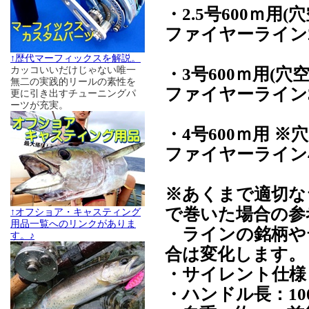
・2.5号600ｍ用(
ファイヤーライン2.
↑歴代マーフィックスを解説。
・3号600ｍ用(穴
カッコいいだけじゃない唯一
無二の実践的リールの素性を
ファイヤーライン3
更に引き出すチューニングパ
ーツが充実。
・4号600ｍ用 ※穴
ファイヤーライン4
※あくまで適切な
で巻いた場合の参
↑オフショア・キャスティング
用品一覧へのリンクがありま
ラインの銘柄や
す。♪
合は変化します。
・サイレント仕様
・ハンドル長：10