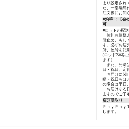
より設定され
た、一部離島
注文後にお知
■釣竿 ：【会
可
■ロッドの配
佐川急便様よ
所止め、もし
す。必ずお届
所、屋号を記
(ロッド2本以
ます）
また、発送は
日・祝日、定
お届けに関し
曜・祝日もほ
の場合は平日
お届けする日
ますのでご了
店頭受取り
ＰａｙＰａｙ
します。