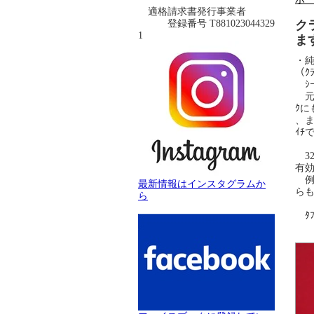
適格請求書発行事業者
登録番号 T881023044329
ク
1
ま
・純
（ｸ
ｼｰ
元々
ｸ
、ま
ｲﾁ
32
有
例え
最新情報はインスタグラムか
らも
ら
ﾀﾌ