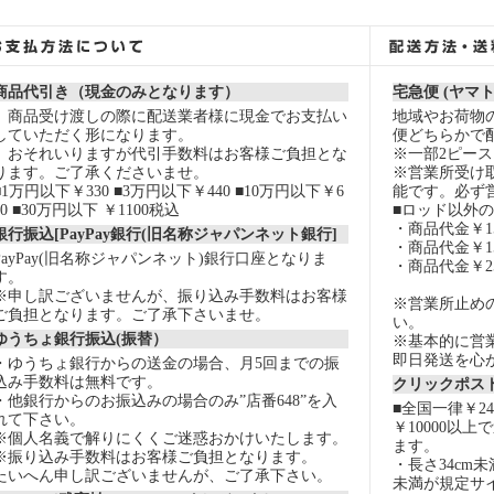
商品代引き（現金のみとなります）
宅急便 (ヤマ
商品受け渡しの際に配送業者様に現金でお支払い
地域やお荷物
していただく形になります。
便どちらかで
おそれいりますが代引手数料はお客様ご負担とな
※一部2ピー
ります。ご了承くださいませ。
※営業所受け
■1万円以下￥330 ■3万円以下￥440 ■10万円以下￥6
能です。必ず
60 ■30万円以下 ￥1100税込
■ロッド以外
・商品代金￥15
銀行振込[PayPay銀行(旧名称ジャパンネット銀行]
・商品代金￥15
PayPay(旧名称ジャパンネット)銀行口座となりま
・商品代金￥2
す。
※申し訳ございませんが、振り込み手数料はお客様
※営業所止め
ご負担となります。ご了承下さいませ。
い。
ゆうちょ銀行振込(振替）
※基本的に営
即日発送を心
・ゆうちょ銀行からの送金の場合、月5回までの振
込み手数料は無料です。
クリックポスト
・他銀行からのお振込みの場合のみ”店番648”を入
■全国一律￥2
れて下さい。
￥10000以
※個人名義で解りにくくご迷惑おかけいたします。
ます。
※振り込み手数料はお客様ご負担となります。
・長さ34cm
たいへん申し訳ございませんが、ご了承下さい。
未満が規定サ