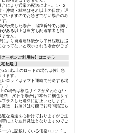
、日時指定はできません。
具合により通常の配送に比べ、1～２
道・沖縄・離島はそれ以上の日数）遅
ございますのでお急ぎでない場合のみ
ます。
物が紛失した場合、追跡番号でお届け
録がある以上は当方も配送業者も補
きません。
帯により発送連絡後から半日程度は追
になってないと表示される場合がござ
割引クーポンご利用時】はコチラ
人宅配送 】
5.5 ft以上のロッドの場合は佐川急
なります。
短いロッドはヤマト運輸で発送する場
す。）
以上の場合は梱包サイズが変わらない
の送料、変わる場合は1本分に梱包サイ
みプラスした送料に訂正いたします。
も発送、お届けは可能でお時間指定も
迅速な発送を心掛けておりますがご注
間帯により翌日発送となりますのでご
せ。
ページに記載している価格+ロッドに