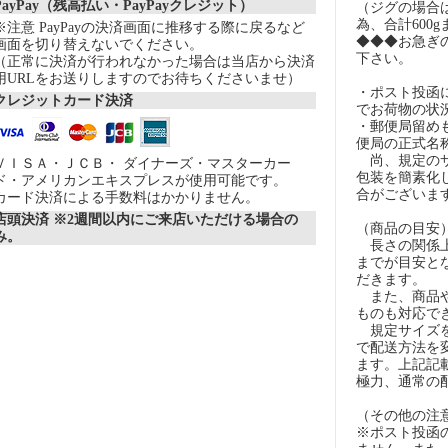
PayPay（残高払い・PayPayクレジット）
（ジグの場合
為、合計600
※注意 PayPayの決済画面に推移する際に戻るなど
◆◆◆お急ぎ
画面を切り替えないでください。
下さい。
（正常に決済が行われなかった場合は当店から決済
用URLをお送りしますのでお待ちくださいませ）
・ポスト投函
クレジットカード決済
でお荷物の状
・郵便局留め
便局の正式名
尚、規定のサ
ＶＩＳＡ・ＪＣＢ・ ダイナーズ・マスターカー
包装を簡素化
ド・アメリカンエキスプレスが使用可能です。
合がございま
カード決済による手数料はかかりません。
店頭決済 ※2週間以内にご来店いただける場合の
（商品の目安
み。
長さの関係上
までが目安とな
だきます。
また、商品や
ものも対応で
規定サイズを
で配送方法を
ます。上記記
極力、通常の
（その他の注
※ポスト投函