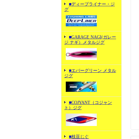
■ディープライナー・ジ
グ
■GARAGE NAGI(ガレー
ジ ナギ）メタルジグ
■エバーグリーン メタル
ジグ
■COJYANT（コジャン
ト）ジグ
■枝豆じぐ