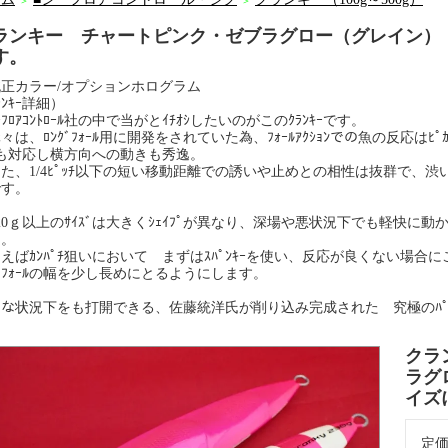
＞
＞
ランキー チャートピンク・ゼブラグロー（グレイン）
す。
正カラー/オプションホログラム
ﾗﾝｷｰ詳細）
ﾌﾛｱｺﾝﾄﾛｰﾙ社の中で当がとｲﾁｵｼしたいのがこのｸﾗﾝｷｰです。
は、ﾛﾝｸﾞﾌｫｰﾙ用に開発をされていた為、ﾌｫｰﾙｱｸｼｮﾝでの魚の反応はﾋﾟｶ
にも対応し横方向への動きも秀逸。
た、1/4ﾋﾟｯﾁ以下の短い移動距離での誘いや止めとの相性は抜群で、渋い
です。
0ｇ以上のｻｲｽﾞは大きくｼｪｲﾌﾟが異なり、深場や悪状況下でも軽快に
効。
ばｶﾝﾊﾟﾁ狙いにおいて まずはｽﾊﾟﾝｷｰを使い、反応が良くない場合に
ﾌｫｰﾙの幅を少し長めにとるようにします。
な状況下をも打開できる、佐藤統洋氏が削り込み完成された 究極のﾊﾟｲﾛｯ
クラ
ラグ
イズ
定