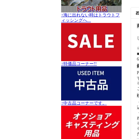
↑海に出れない時はトラウトフ
ィッシングへ...
↑特価品コーナー!!
↑中古品コーナーです。