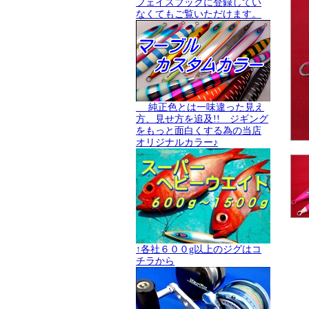
フェイスブックに登録してい
なくてもご覧いただけます。
純正色とは一味違った見え
方、見せ方を追及!! ジギング
をもっと面白くする為の当店
オリジナルカラー♪
↑各社６００g以上のジグはコ
チラから