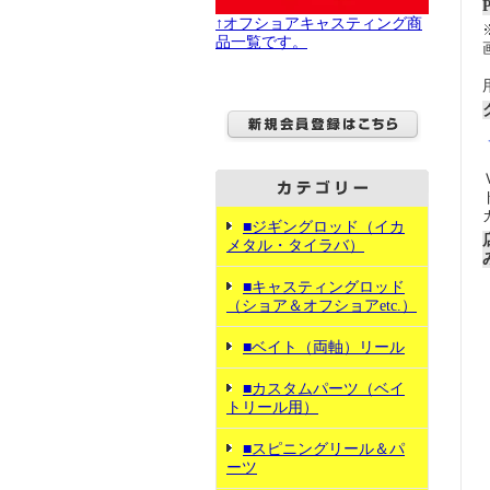
↑オフショアキャスティング商
品一覧です。
■ジギングロッド（イカ
メタル・タイラバ）
■キャスティングロッド
（ショア＆オフショアetc.）
■ベイト（両軸）リール
■カスタムパーツ（ベイ
トリール用）
■スピニングリール＆パ
ーツ