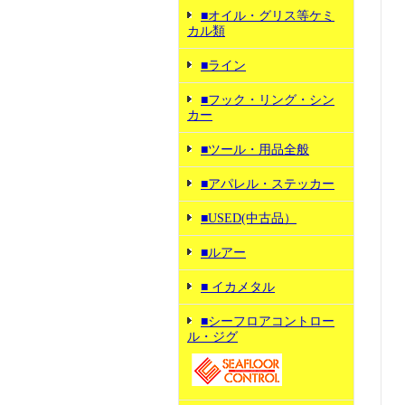
■オイル・グリス等ケミ
カル類
■ライン
■フック・リング・シン
カー
■ツール・用品全般
■アパレル・ステッカー
■USED(中古品）
■ルアー
■ イカメタル
■シーフロアコントロー
ル・ジグ