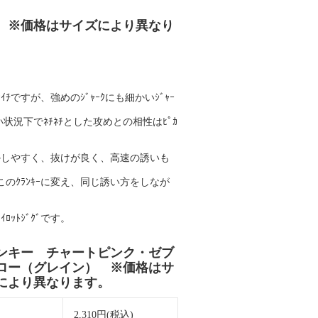
 ※価格はサイズにより異なり
ｲﾁですが、強めのｼﾞｬｰｸにも細かいｼﾞｬｰ
状況下でﾈﾁﾈﾁとした攻めとの相性はﾋﾟｶ
動かしやすく、抜けが良く、高速の誘いも
このｸﾗﾝｷｰに変え、同じ誘い方をしなが
ﾄｼﾞｸﾞです。
ンキー チャートピンク・ゼブ
ロー（グレイン） ※価格はサ
により異なります。
価
2,310円(税込)