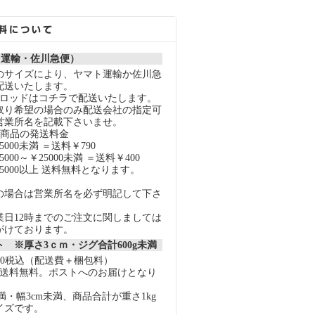
ト運輸・佐川急便）
のサイズにより、ヤマト運輸か佐川急
配送いたします。
スロッドはコチラで配送いたします。
取り希望の場合のみ配送会社の指定可
営業所名を記載下さいませ。
の商品の発送料金
000未満 ＝送料￥790
000～￥25000未満 ＝送料￥400
5000以上 送料無料となります。
の場合は営業所名を必ず明記して下さ
業日12時までのご注文に関しましては
がけております。
 ※厚さ3ｃｍ・ジグ合計600g未満
40税込（配送費＋梱包料）
上で送料無料。ポストへのお届けとなり
未満・幅3cm未満、商品合計が重さ1kg
イズです。