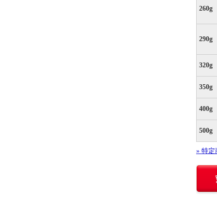
260g
290g
320g
350g
400g
500g
» 特