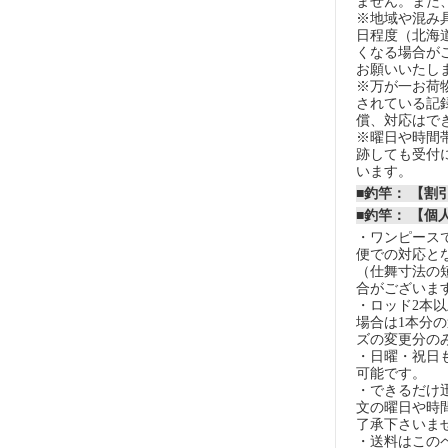
ません。また
※地域や混み
日程度（北海
くなる場合が
お願いいたし
※万が一お荷
されている記
償、対応はで
※曜日や時間
跡しても受付
います。
■釣竿： 【
■釣竿： 【個
・ワンピースで
便での対応と
（仕舞寸法の
合がございま
・ロッド2本
場合は1本分
ズの変更分の
・日曜・祝日
可能です。
・できるだけ
文の曜日や時
了承下さいま
・送料はこの