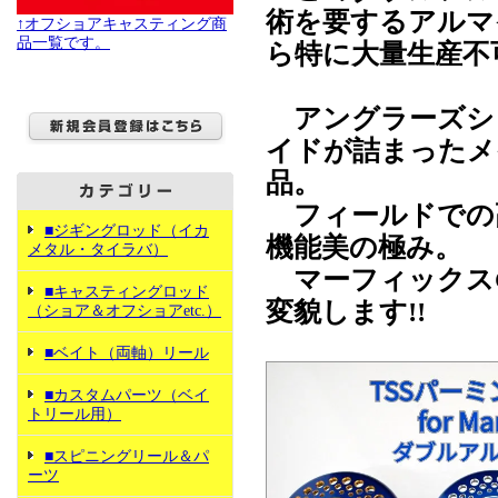
術を要するアルマ
↑オフショアキャスティング商
品一覧です。
ら特に大量生産不
アングラーズショ
イドが詰まったメ
品。
フィールドでの
■ジギングロッド（イカ
機能美の極み。
メタル・タイラバ）
マーフィックスC
■キャスティングロッド
変貌します!!
（ショア＆オフショアetc.）
■ベイト（両軸）リール
■カスタムパーツ（ベイ
トリール用）
■スピニングリール＆パ
ーツ