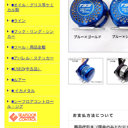
■オイル・グリス等ケミ
カル類
■ライン
■フック・リング・シン
カー
■ツール・用品全般
■アパレル・ステッカー
■USED(中古品）
■ルアー
■ イカメタル
■シーフロアコントロー
ル・ジグ
商品代引き（現金のみとなり