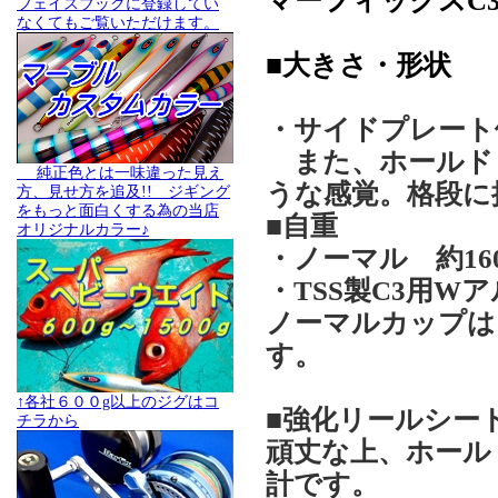
マーフィックスC
フェイスブックに登録してい
なくてもご覧いただけます。
■大きさ・形状
・サイドプレート
また、ホールド
純正色とは一味違った見え
うな感覚。格段に
方、見せ方を追及!! ジギング
をもっと面白くする為の当店
■自重
オリジナルカラー♪
・ノーマル 約16
・TSS製C3用Wア
ノーマルカップは
す。
↑各社６００g以上のジグはコ
■強化リールシー
チラから
頑丈な上、ホール
計です。