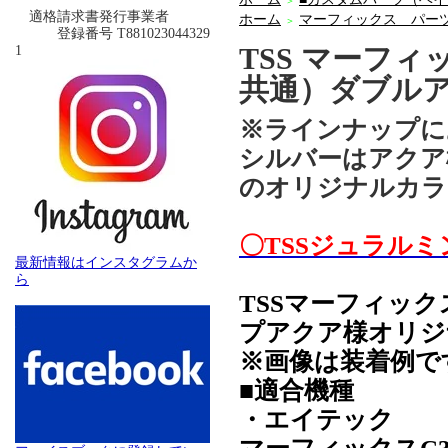
＞
適格請求書発行事業者
ホーム
マーフィックス パー
＞
登録番号 T881023044329
TSS マーフ
1
共通）ダブル
※ラインナップに
シルバーはアクア
のオリジナルカラ
〇TSSジュラル
最新情報はインスタグラムか
ら
TSSマーフィッ
プアクア様オリジ
※画像は装着例で
■適合機種
・エイテック