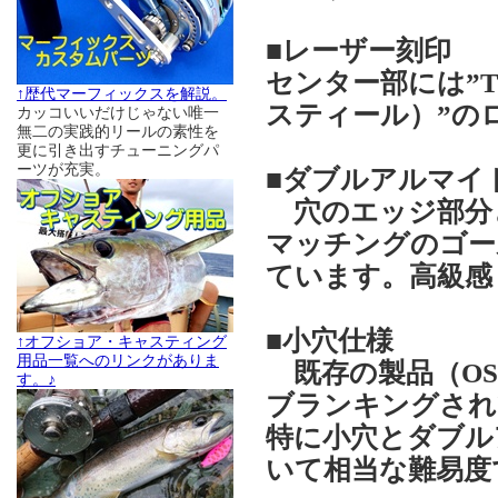
■レーザー刻印
センター部には”TSS
↑歴代マーフィックスを解説。
スティール）”の
カッコいいだけじゃない唯一
無二の実践的リールの素性を
更に引き出すチューニングパ
ーツが充実。
■ダブルアルマイ
穴のエッジ部分
マッチングのゴー
ています。高級感
■小穴仕様
↑オフショア・キャスティング
用品一覧へのリンクがありま
既存の製品（OS
す。♪
ブランキングされ
特に小穴とダブル
いて相当な難易度