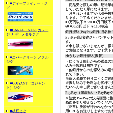
■ディープライナー・ジ
商品受け渡しの際に配送業
グ
していただく形になります。
おそれいりますが代引手数
ります。ご了承くださいませ
■1万円以下￥330 ■3万円以下￥
60 ■30万円以下 ￥1100税込
■GARAGE NAGI(ガレー
銀行振込[PayPay銀行(旧名
ジ ナギ）メタルジグ
PayPay(旧名称ジャパンネ
す。
※申し訳ございませんが、振
ご負担となります。ご了承下
ゆうちょ銀行振込(振替）
■エバーグリーン メタル
・ゆうちょ銀行からの送金の
ジグ
込み手数料は無料です。
・他銀行からのお振込みの場合の
れて下さい。
※個人名義で解りにくくご迷
※振り込み手数料はお客様ご
■COJYANT（コジャン
たいへん申し訳ございません
ト）ジグ
PayPay（残高払い・PayPa
※注意 PayPayの決済画面
画面を切り替えないでくださ
（正常に決済が行われなかっ
用URLをお送りしますのでお
■枝豆じぐ