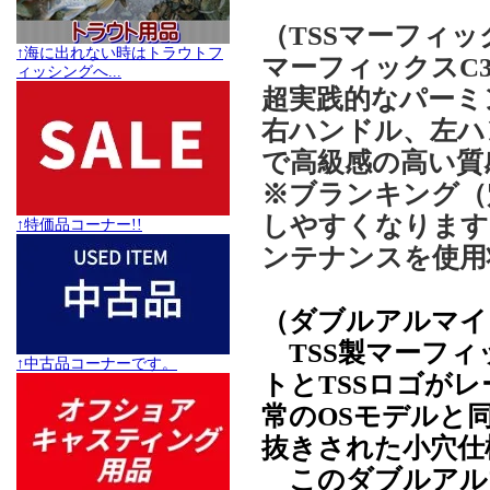
（TSSマーフィ
↑海に出れない時はトラウトフ
マーフィックスC
ィッシングへ...
超実践的なパーミ
右ハンドル、左ハ
で高級感の高い質
※ブランキング（
しやすくなります
↑特価品コーナー!!
ンテナンスを使用
（ダブルアルマイ
TSS製マーフィ
↑中古品コーナーです。
トとTSSロゴが
常のOSモデルと
抜きされた小穴仕
このダブルアル