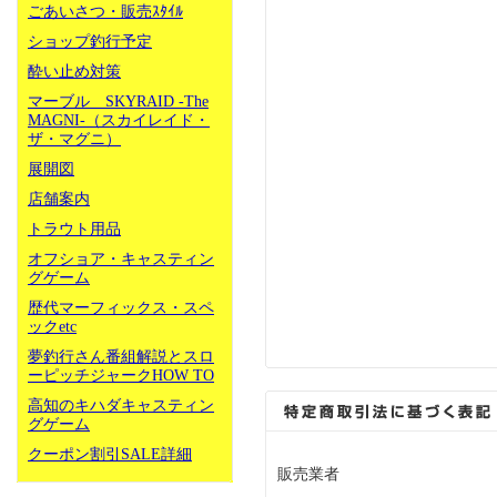
ごあいさつ・販売ｽﾀｲﾙ
ショップ釣行予定
酔い止め対策
マーブル SKYRAID -The
MAGNI-（スカイレイド・
ザ・マグニ）
展開図
店舗案内
トラウト用品
オフショア・キャスティン
グゲーム
歴代マーフィックス・スペ
ックetc
夢釣行さん番組解説とスロ
ーピッチジャークHOW TO
高知のキハダキャスティン
グゲーム
クーポン割引SALE詳細
販売業者