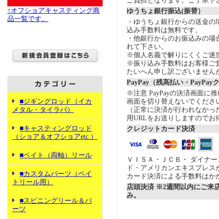
ご負担となります。ご了承下
↑オフショアキャスティング商
ゆうちょ銀行振込(振替）
品一覧です。
・ゆうちょ銀行からの送金の
込み手数料は無料です。
・他銀行からのお振込みの場合の
れて下さい。
※個人名義で解りにくくご迷
※振り込み手数料はお客様ご
たいへん申し訳ございません
PayPay（残高払い・PayPa
※注意 PayPayの決済画面
■ジギングロッド（イカ
画面を切り替えないでくださ
メタル・タイラバ）
（正常に決済が行われなかっ
用URLをお送りしますのでお
■キャスティングロッド
クレジットカード決済
（ショア＆オフショアetc.）
■ベイト（両軸）リール
ＶＩＳＡ・ＪＣＢ・ ダイナ
ド・アメリカンエキスプレス
■カスタムパーツ（ベイ
カード決済による手数料はか
トリール用）
店頭決済 ※2週間以内にご来
み。
■スピニングリール＆パ
ーツ