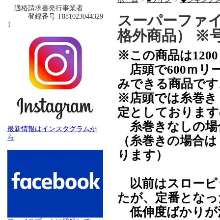
＞
＞
適格請求書発行事業者
スーパーファイ
登録番号 T881023044329
1
格外商品） ※
※この商品は120
店頭で600ｍリ
みできる商品です
※店頭では糸巻き
定としております
糸巻きなしの場
最新情報はインスタグラムか
ら
（糸巻きの場合は
ります）
以前はスローピ
たが、定番となっ
低伸度ばかりが