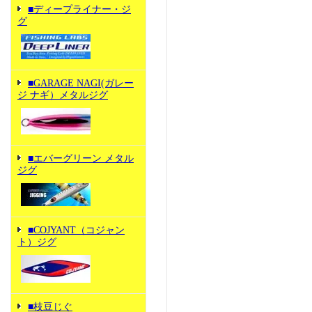
■ディープライナー・ジ
グ
■GARAGE NAGI(ガレー
ジ ナギ）メタルジグ
■エバーグリーン メタル
ジグ
■COJYANT（コジャン
ト）ジグ
■枝豆じぐ