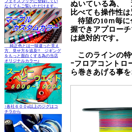
フェイスブックに登録してい
ぬいている為、 
なくてもご覧いただけます。
比べても操作性は
待望の10ｍ毎に
握できアプローチ
は絶対的です。
純正色とは一味違った見え
方、見せ方を追及!! ジギング
このラインの特
をもっと面白くする為の当店
オリジナルカラー♪
ｰフロアコントロ
ら巻きあげる事を
↑各社６００g以上のジグはコ
チラから