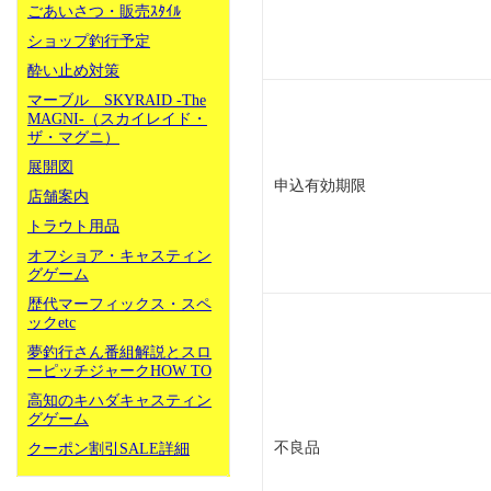
ごあいさつ・販売ｽﾀｲﾙ
ショップ釣行予定
酔い止め対策
マーブル SKYRAID -The
MAGNI-（スカイレイド・
ザ・マグニ）
展開図
申込有効期限
店舗案内
トラウト用品
オフショア・キャスティン
グゲーム
歴代マーフィックス・スペ
ックetc
夢釣行さん番組解説とスロ
ーピッチジャークHOW TO
高知のキハダキャスティン
グゲーム
不良品
クーポン割引SALE詳細