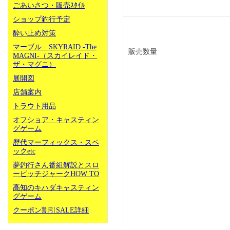
ごあいさつ・販売ｽﾀｲﾙ
ショップ釣行予定
酔い止め対策
マーブル SKYRAID -The
販売数量
MAGNI-（スカイレイド・
ザ・マグニ）
展開図
店舗案内
トラウト用品
オフショア・キャスティン
グゲーム
歴代マーフィックス・スペ
ックetc
夢釣行さん番組解説とスロ
ーピッチジャークHOW TO
高知のキハダキャスティン
グゲーム
クーポン割引SALE詳細