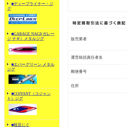
■ディープライナー・ジ
グ
■GARAGE NAGI(ガレー
ジ ナギ）メタルジグ
販売業者
運営統括責任者名
■エバーグリーン メタル
ジグ
郵便番号
住所
■COJYANT（コジャン
ト）ジグ
■枝豆じぐ