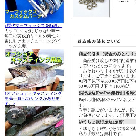
↑歴代マーフィックスを解説。
カッコいいだけじゃない唯一
無二の実践的リールの素性を
更に引き出すチューニングパ
ーツが充実。
商品代引き（現金のみとなり
商品受け渡しの際に配送業
していただく形になります。
おそれいりますが代引手数
ります。ご了承くださいませ
■1万円以下￥330 ■3万円以下￥
60 ■30万円以下 ￥1100税込
銀行振込[PayPay銀行(旧名
↑オフショア・キャスティング
用品一覧へのリンクがありま
PayPay(旧名称ジャパンネッ
す。♪
す。
※申し訳ございませんが、振
ご負担となります。ご了承下
ゆうちょ銀行振込(振替）
・ゆうちょ銀行からの送金の
込み手数料は無料です。