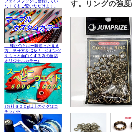
フェイスブックに登録してい
す。リングの強度
なくてもご覧いただけます。
純正色とは一味違った見え
方、見せ方を追及!! ジギング
をもっと面白くする為の当店
オリジナルカラー♪
↑各社６００g以上のジグはコ
チラから