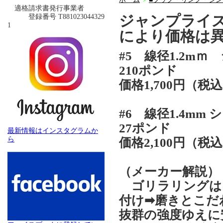
＞
適格請求書発行事業者
ジャンプライズ
登録番号 T881023044329
1
により価格は
#5 線径1.2mｍ
210ポンド
価格1,700円（税込
#6 線径1.4mm 
27ポンド
最新情報はインスタグラムか
ら
価格2,100円（税込
（メーカー解説）
ゴリラリングは
付け➡磨きとこだ
抜群の強度ゆえに