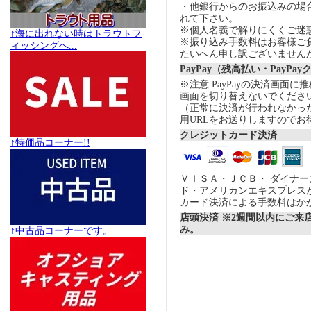
・他銀行からのお振込みの場合の
れて下さい。
※個人名義で解りにくくご迷
↑海に出れない時はトラウトフ
※振り込み手数料はお客様ご
ィッシングへ...
たいへん申し訳ございません
PayPay（残高払い・PayPa
※注意 PayPayの決済画面
画面を切り替えないでくださ
（正常に決済が行われなかっ
用URLをお送りしますのでお
クレジットカード決済
↑特価品コーナー!!
ＶＩＳＡ・ＪＣＢ・ ダイナ
ド・アメリカンエキスプレス
カード決済による手数料はか
店頭決済 ※2週間以内にご来
み。
↑中古品コーナーです。