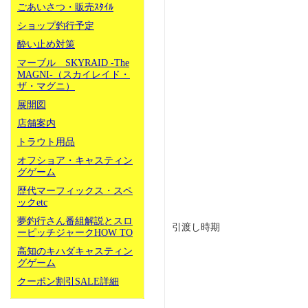
ごあいさつ・販売ｽﾀｲﾙ
ショップ釣行予定
酔い止め対策
マーブル SKYRAID -The
MAGNI-（スカイレイド・
ザ・マグニ）
展開図
店舗案内
トラウト用品
オフショア・キャスティン
グゲーム
歴代マーフィックス・スペ
ックetc
夢釣行さん番組解説とスロ
引渡し時期
ーピッチジャークHOW TO
高知のキハダキャスティン
グゲーム
クーポン割引SALE詳細