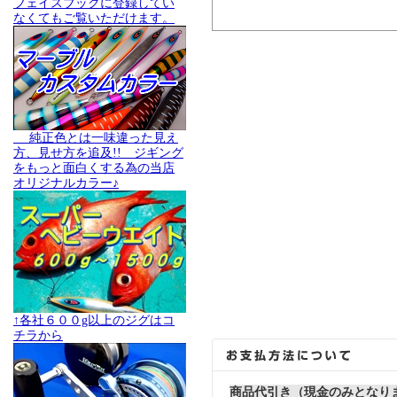
フェイスブックに登録してい
なくてもご覧いただけます。
純正色とは一味違った見え
方、見せ方を追及!! ジギング
をもっと面白くする為の当店
オリジナルカラー♪
↑各社６００g以上のジグはコ
チラから
商品代引き（現金のみとなり