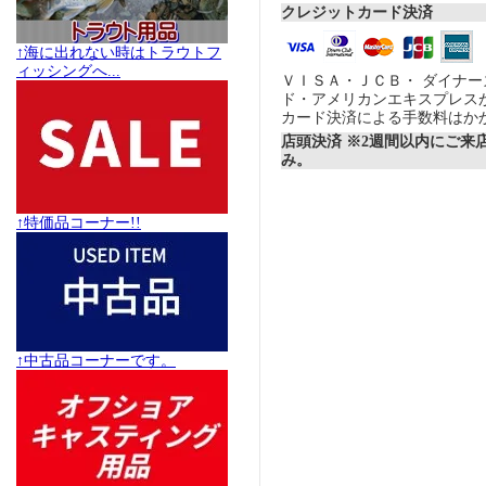
クレジットカード決済
↑海に出れない時はトラウトフ
ィッシングへ...
ＶＩＳＡ・ＪＣＢ・ ダイナ
ド・アメリカンエキスプレス
カード決済による手数料はか
店頭決済 ※2週間以内にご来
み。
↑特価品コーナー!!
↑中古品コーナーです。