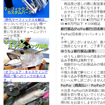
商品受け渡しの際に配送業
していただく形になります。
おそれいりますが代引手数
ります。ご了承くださいませ
↑歴代マーフィックスを解説。
■1万円以下￥330 ■3万円以下￥
カッコいいだけじゃない唯一
60 ■30万円以下 ￥1100税込
無二の実践的リールの素性を
銀行振込[PayPay銀行(旧名
更に引き出すチューニングパ
PayPay(旧名称ジャパンネッ
ーツが充実。
す。
※申し訳ございませんが、振
ご負担となります。ご了承下
ゆうちょ銀行振込(振替）
・ゆうちょ銀行からの送金の
込み手数料は無料です。
・他銀行からのお振込みの場合の
れて下さい。
↑オフショア・キャスティング
※個人名義で解りにくくご迷
用品一覧へのリンクがありま
※振り込み手数料はお客様ご
す。♪
たいへん申し訳ございません
PayPay（残高払い・PayPa
※注意 PayPayの決済画面
画面を切り替えないでくださ
（正常に決済が行われなかっ
用URLをお送りしますのでお