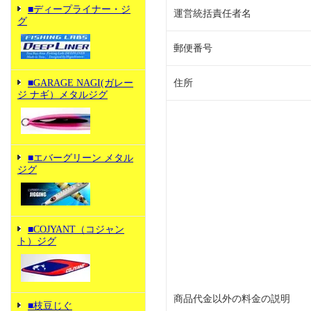
■ディープライナー・ジ
運営統括責任者名
グ
郵便番号
■GARAGE NAGI(ガレー
住所
ジ ナギ）メタルジグ
■エバーグリーン メタル
ジグ
■COJYANT（コジャン
ト）ジグ
商品代金以外の料金の説明
■枝豆じぐ