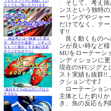
フェイスブックに登録してい
そして、考え抜か
なくてもご覧いただけます。
ンスという独特の
ーリングやジャー
だけでなく、テー
す!!
良く動くものへ
純正色とは一味違った見え
方、見せ方を追及!! ジギング
ンが良い時など様
をもっと面白くする為の当店
オリジナルカラー♪
MUをローテーシ
ンディションに更
現在のSFCジグ
スト実績も抜群!
クションです⤴
ローテーション
↑各社６００g以上のジグはコ
チラから
主体とした釣りか
き、魚の反応も判