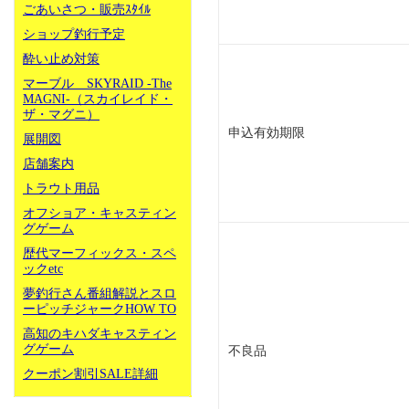
ごあいさつ・販売ｽﾀｲﾙ
ショップ釣行予定
酔い止め対策
マーブル SKYRAID -The
MAGNI-（スカイレイド・
ザ・マグニ）
申込有効期限
展開図
店舗案内
トラウト用品
オフショア・キャスティン
グゲーム
歴代マーフィックス・スペ
ックetc
夢釣行さん番組解説とスロ
ーピッチジャークHOW TO
高知のキハダキャスティン
グゲーム
不良品
クーポン割引SALE詳細