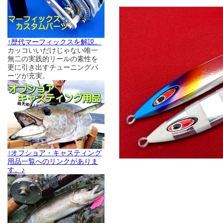
↑歴代マーフィックスを解説。
カッコいいだけじゃない唯一
無二の実践的リールの素性を
更に引き出すチューニングパ
ーツが充実。
↑オフショア・キャスティング
用品一覧へのリンクがありま
す。♪