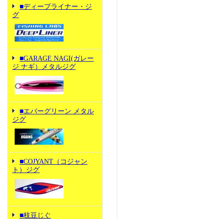
■ディープライナー・ジ
グ
■GARAGE NAGI(ガレー
ジ ナギ）メタルジグ
■エバーグリーン メタル
ジグ
■COJYANT（コジャン
ト）ジグ
■枝豆じぐ