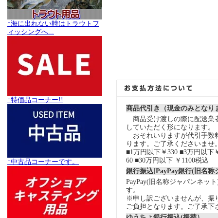
↑海に出れない時はトラウトフ
ィッシングへ...
↑特価品コーナー!!
商品代引き（現金のみとなり
商品受け渡しの際に配送業
していただく形になります。
おそれいりますが代引手数
ります。ご了承くださいませ
■1万円以下￥330 ■3万円以下￥
60 ■30万円以下 ￥1100税込
↑中古品コーナーです。
銀行振込[PayPay銀行(旧名
PayPay(旧名称ジャパンネッ
す。
※申し訳ございませんが、振
ご負担となります。ご了承下
ゆうちょ銀行振込(振替）