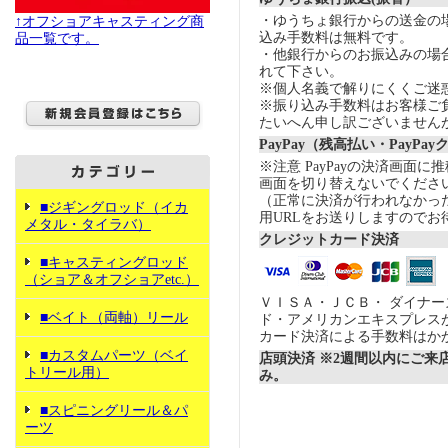
・ゆうちょ銀行からの送金の
↑オフショアキャスティング商
込み手数料は無料です。
品一覧です。
・他銀行からのお振込みの場合の
れて下さい。
※個人名義で解りにくくご迷
※振り込み手数料はお客様ご
たいへん申し訳ございません
PayPay（残高払い・PayPa
※注意 PayPayの決済画面
画面を切り替えないでくださ
（正常に決済が行われなかっ
■ジギングロッド（イカ
用URLをお送りしますのでお
メタル・タイラバ）
クレジットカード決済
■キャスティングロッド
（ショア＆オフショアetc.）
ＶＩＳＡ・ＪＣＢ・ ダイナ
■ベイト（両軸）リール
ド・アメリカンエキスプレス
カード決済による手数料はか
■カスタムパーツ（ベイ
店頭決済 ※2週間以内にご来
トリール用）
み。
■スピニングリール＆パ
ーツ