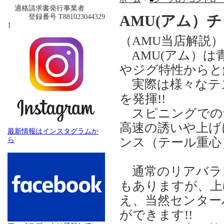
＞
適格請求書発行事業者
AMU(アム）
登録番号 T881023044329
1
（AMU当店解説）
AMU(アム）は
やジグ特性からと
実際は様々なテ
を発揮!!
スピニングでの
高速の誘いや上げ
最新情報はインスタグラムか
ンス（テール重心
ら
通常のリアバラ
もありますが、上
え、当然センター
ができます!!