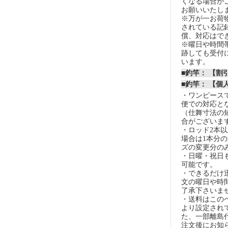
くなる場合が
お願いいたし
※万が一お荷
されている記
償、対応はで
※曜日や時間
跡しても受付
います。
■釣竿： 【
■釣竿： 【個
・ワンピースで
便での対応と
（仕舞寸法の
合がございま
・ロッド2本
場合は1本分
ズの変更分の
・日曜・祝日
可能です。
・できるだけ
文の曜日や時
了承下さいま
・送料はこの
より設定され
た、一部離島
注文後にお知