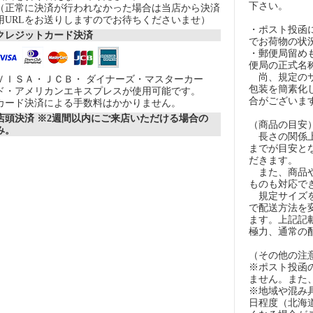
下さい。
（正常に決済が行われなかった場合は当店から決済
用URLをお送りしますのでお待ちくださいませ）
・ポスト投函
クレジットカード決済
でお荷物の状
・郵便局留め
便局の正式名
尚、規定のサ
ＶＩＳＡ・ＪＣＢ・ ダイナーズ・マスターカー
包装を簡素化
ド・アメリカンエキスプレスが使用可能です。
合がございま
カード決済による手数料はかかりません。
店頭決済 ※2週間以内にご来店いただける場合の
（商品の目安
み。
長さの関係上
までが目安とな
だきます。
また、商品や
ものも対応で
規定サイズを
で配送方法を
ます。上記記
極力、通常の
（その他の注
※ポスト投函
ません。また
※地域や混み
日程度（北海