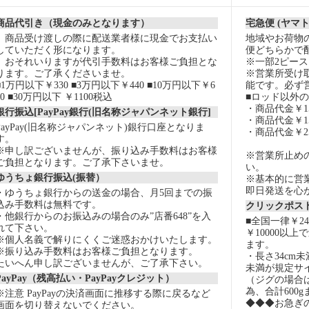
商品代引き（現金のみとなります）
宅急便 (ヤマ
商品受け渡しの際に配送業者様に現金でお支払い
地域やお荷物
していただく形になります。
便どちらかで
おそれいりますが代引手数料はお客様ご負担とな
※一部2ピー
ります。ご了承くださいませ。
※営業所受け
■1万円以下￥330 ■3万円以下￥440 ■10万円以下￥6
能です。必ず
60 ■30万円以下 ￥1100税込
■ロッド以外
・商品代金￥15
銀行振込[PayPay銀行(旧名称ジャパンネット銀行]
・商品代金￥15
PayPay(旧名称ジャパンネット)銀行口座となりま
・商品代金￥2
す。
※申し訳ございませんが、振り込み手数料はお客様
※営業所止め
ご負担となります。ご了承下さいませ。
い。
ゆうちょ銀行振込(振替）
※基本的に営
即日発送を心
・ゆうちょ銀行からの送金の場合、月5回までの振
込み手数料は無料です。
クリックポスト
・他銀行からのお振込みの場合のみ”店番648”を入
■全国一律￥2
れて下さい。
￥10000以
※個人名義で解りにくくご迷惑おかけいたします。
ます。
※振り込み手数料はお客様ご負担となります。
・長さ34cm
たいへん申し訳ございませんが、ご了承下さい。
未満が規定サ
PayPay（残高払い・PayPayクレジット）
（ジグの場合
為、合計600
※注意 PayPayの決済画面に推移する際に戻るなど
◆◆◆お急ぎ
画面を切り替えないでください。