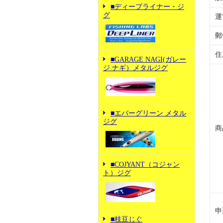
■ディープライナー・ジ
グ
運
郵
住
■GARAGE NAGI(ガレー
ジ ナギ）メタルジグ
■エバーグリーン メタル
ジグ
商
■COJYANT（コジャン
ト）ジグ
申
■枝豆じぐ