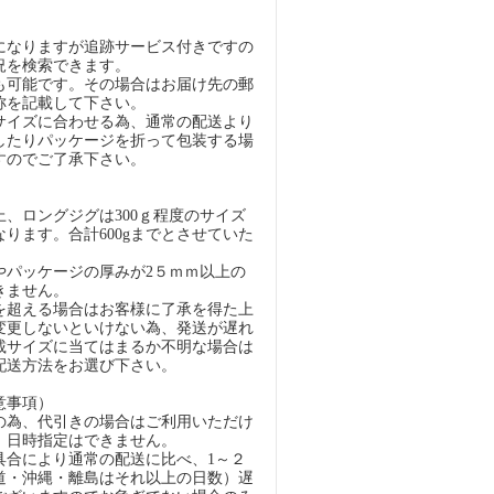
になりますが追跡サービス付きですの
況を検索できます。
も可能です。その場合はお届け先の郵
称を記載して下さい。
イズに合わせる為、通常の配送より
したりパッケージを折って包装する場
すのでご了承下さい。
）
、ロングジグは300ｇ程度のサイズ
ります。合計600gまでとさせていた
パッケージの厚みが2５ｍｍ以上の
きません。
超える場合はお客様に了承を得た上
変更しないといけない為、発送が遅れ
載サイズに当てはまるか不明な場合は
配送方法をお選び下さい。
意事項）
の為、代引きの場合はご利用いただけ
、日時指定はできません。
具合により通常の配送に比べ、1～２
道・沖縄・離島はそれ以上の日数）遅