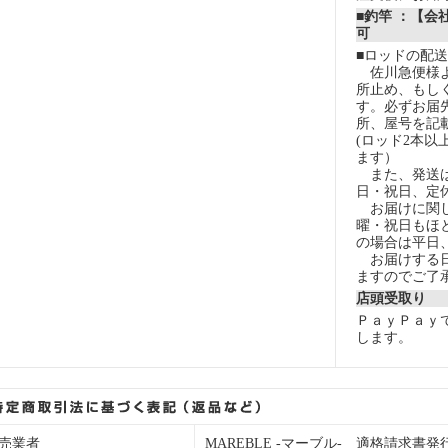
■釣竿 ：【会
可
■ロッドの配
佐川急便様よ
所止め、もし
す。必ずお届
所、屋号を記
(ロッド2本以
ます）
また、発送は
日・祝日、定
お届けに関し
曜・祝日もほ
の場合は平日
お届けする日
ますのでご了
店頭受取り
ＰａｙＰａｙ
します。
売業者
MAREBLE -マーブル- 適格請求書発行事業