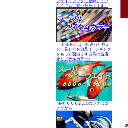
フェイスブックに登録してい
なくてもご覧いただけます。
純正色とは一味違った見え
方、見せ方を追及!! ジギング
をもっと面白くする為の当店
オリジナルカラー♪
↑各社６００g以上のジグはコ
チラから