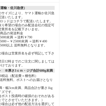
ト運輸・佐川急便）
のサイズにより、ヤマト運輸か佐川急
配送いたします。
スロッドはコチラで配送いたします。
取り希望の場合のみ配送会社の指定可
営業所名を記載下さいませ。
の商品の発送料金
000未満 ＝送料￥790
000～￥25000未満 ＝送料￥400
5000以上 送料無料となります。
の場合は営業所名を必ず明記して下さ
業日12時までのご注文に関しましては
がけております。
 ※厚さ3ｃｍ・ジグ合計600g未満
40税込（配送費＋梱包料）
上で送料無料。ポストへのお届けとなり
未満・幅3cm未満、商品合計が重さ1kg
イズです。
はポスト投函時の破損のおそれがある
gまでとさせていただきます。）
の場合は必ず他の配送方法を選択して