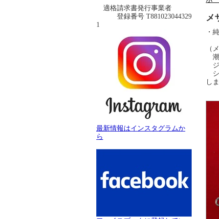
適格請求書発行事業者
登録番号 T881023044329
メ
1
・純
（
潮
ジ
シ
し
最新情報はインスタグラムか
ら