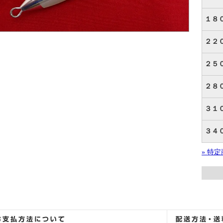
１８
２２
２５
２８
３１
３４
» 特