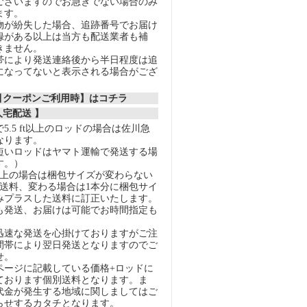
ございますのでお急ぎでない場合のみ
ます。
物が紛失した場合、追跡番号でお届け
録がある以上は当方も配送業者も補
きません。
帯により発送連絡後から半日程度は追
になってないと表示される場合がござ
割引クーポンご利用時】はコチラ
人宅配送 】
5.5 ft以上のロッドの場合は佐川急
なります。
短いロッドはヤマト運輸で発送する場
す。）
以上の場合は梱包サイズが変わらない
の送料、変わる場合は1本分に梱包サイ
みプラスした送料に訂正いたします。
も発送、お届けは可能でお時間指定も
迅速な発送を心掛けておりますがご注
間帯により翌日発送となりますのでご
せ。
ページに記載している価格+ロッドに
ております個別送料となります。ま
代金が発生する地域に関しましてはご
らせするカタチとなります。