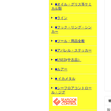
■オイル・グリス等ケミ
カル類
■ライン
■フック・リング・シン
カー
■ツール・用品全般
■アパレル・ステッカー
■USED(中古品）
■ルアー
■ イカメタル
■シーフロアコントロー
ル・ジグ
販