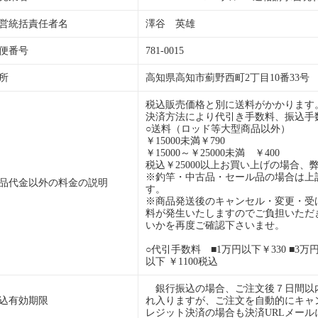
営統括責任者名
澤谷 英雄
便番号
781-0015
所
高知県高知市薊野西町2丁目10番33号
税込販売価格と別に送料がかかります
決済方法により代引き手数料、振込手
○送料（ロッド等大型商品以外）
￥15000未満￥790
￥15000～￥25000未満 ￥400
税込￥25000以上お買い上げの場合、
※釣竿・中古品・セール品の場合は上
品代金以外の料金の説明
す。
※商品発送後のキャンセル・変更・受
料が発生いたしますのでご負担いただ
いかを再度ご確認下さいませ。
○代引手数料 ■1万円以下￥330 ■3万円以
以下 ￥1100税込
銀行振込の場合、ご注文後７日間以
込有効期限
れ入りますが、ご注文を自動的にキャ
レジット決済の場合も決済URLメー