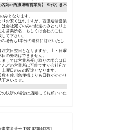
社名宛or西濃運輸営業所】 ※代引き不
送のみとなります。
りお安く送れますが、西濃運輸営業
くは会社宛てのみの配送のみとなりま
先を営業所名、もしくは会社のご住
載して下さい。
上の場合も1本分の送料に訂正いたし
注文日翌日となりますが、土・日曜
休日の発送はできません。
ましては営業所受け取りの場合は日
とんどの営業所は可能ですが会社宛て
、土曜日のみの配達となります。
数も佐川急便様よりも日数がかかり
承下さいませ。
での決済の場合は店頭にてお願いいた
者番号 T8810230443291