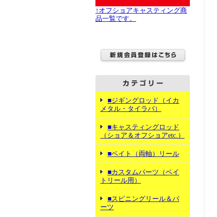
↑オフショアキャスティング商
品一覧です。
■ジギングロッド（イカ
メタル・タイラバ）
■キャスティングロッド
（ショア＆オフショアetc.）
■ベイト（両軸）リール
■カスタムパーツ（ベイ
トリール用）
■スピニングリール＆パ
ーツ