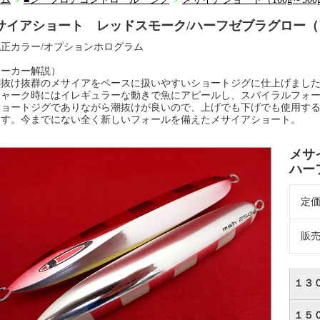
＞
＞
サイアショート レッドスモーク/ハーフゼブラグロー（
正カラー/オプションホログラム
メーカー解説）
抜け抜群のメサイアをベースに扱いやすいショートジグに仕上げまし
ャーク時にはイレギュラーな動きで魚にアピールし、スパイラルフォー
ョートジグでありながら潮抜けが良いので、上げでも下げでも使用する
ます。今までにない全く新しいフォールを備えたメサイアショート。
メサ
ハー
定
販
１３
１５