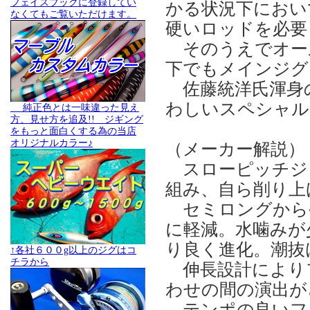
フェイスブックに登録してい
かる状況下におい
なくてもご覧いただけます。
硬いロッドを必要
そのうえでオー
下でもメインジグ
佐藤統洋氏渾身
わしいスペシャル
純正色とは一味違った見え
方、見せ方を追及!! ジギング
をもっと面白くする為の当店
オリジナルカラー♪
（メーカー解説）
スローピッチジ
組み、自ら削り上
セミロングから
に軽減。水噛みが
り良く進化。潮抜
↑各社６００g以上のジグはコ
チラから
伸長設計により
わせの間の演出が
テンポの良いフ