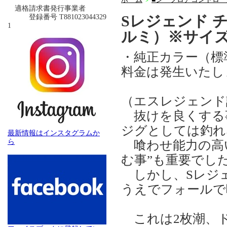
＞
適格請求書発行事業者
Sレジェンド 
登録番号 T881023044329
1
ルミ）※サイ
・純正カラー（標
料金は発生いたし
（エスレジェンド
抜けを良くする
ジグとしては釣れ
最新情報はインスタグラムか
ら
喰わせ能力の高い
む事”も重要でし
しかし、Sレジ
うえでフォールで
これは2枚潮、