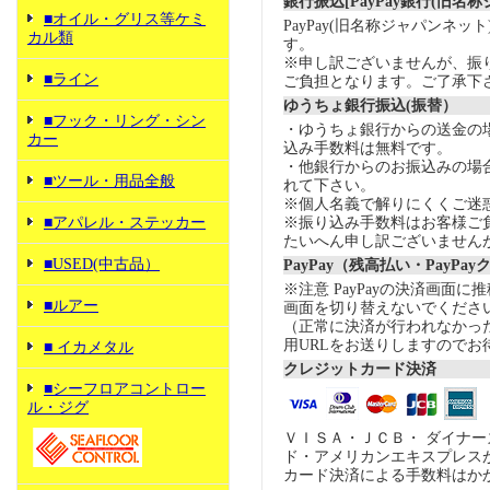
銀行振込[PayPay銀行(旧名
■オイル・グリス等ケミ
PayPay(旧名称ジャパンネッ
カル類
す。
※申し訳ございませんが、振
■ライン
ご負担となります。ご了承下
ゆうちょ銀行振込(振替）
■フック・リング・シン
・ゆうちょ銀行からの送金の
カー
込み手数料は無料です。
・他銀行からのお振込みの場合の
■ツール・用品全般
れて下さい。
※個人名義で解りにくくご迷
■アパレル・ステッカー
※振り込み手数料はお客様ご
たいへん申し訳ございません
■USED(中古品）
PayPay（残高払い・PayPa
※注意 PayPayの決済画面
■ルアー
画面を切り替えないでくださ
（正常に決済が行われなかっ
用URLをお送りしますのでお
■ イカメタル
クレジットカード決済
■シーフロアコントロー
ル・ジグ
ＶＩＳＡ・ＪＣＢ・ ダイナ
ド・アメリカンエキスプレス
カード決済による手数料はか