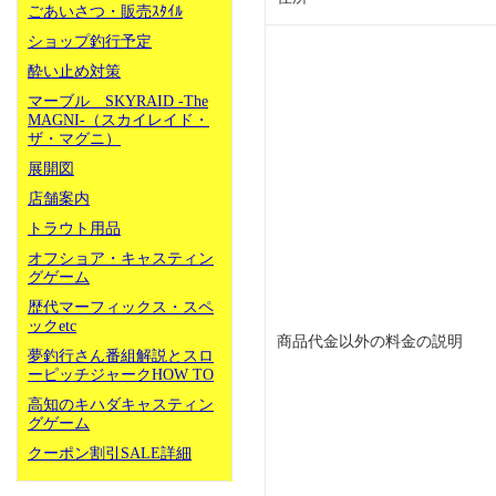
ごあいさつ・販売ｽﾀｲﾙ
ショップ釣行予定
酔い止め対策
マーブル SKYRAID -The
MAGNI-（スカイレイド・
ザ・マグニ）
展開図
店舗案内
トラウト用品
オフショア・キャスティン
グゲーム
歴代マーフィックス・スペ
ックetc
商品代金以外の料金の説明
夢釣行さん番組解説とスロ
ーピッチジャークHOW TO
高知のキハダキャスティン
グゲーム
クーポン割引SALE詳細