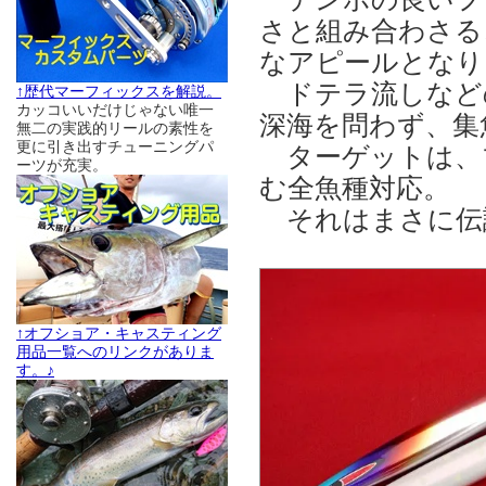
さと組み合わさる
なアピールとなり
ドテラ流しなど
↑歴代マーフィックスを解説。
カッコいいだけじゃない唯一
深海を問わず、集
無二の実践的リールの素性を
更に引き出すチューニングパ
ターゲットは、
ーツが充実。
む全魚種対応。
それはまさに伝
↑オフショア・キャスティング
用品一覧へのリンクがありま
す。♪