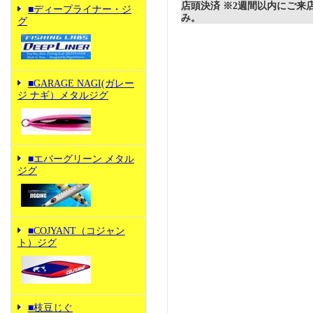
店頭決済 ※2週間以内にご来
■ディープライナー・ジ
み。
グ
■GARAGE NAGI(ガレー
ジ ナギ）メタルジグ
■エバーグリーン メタル
ジグ
■COJYANT（コジャン
ト）ジグ
■枝豆じぐ