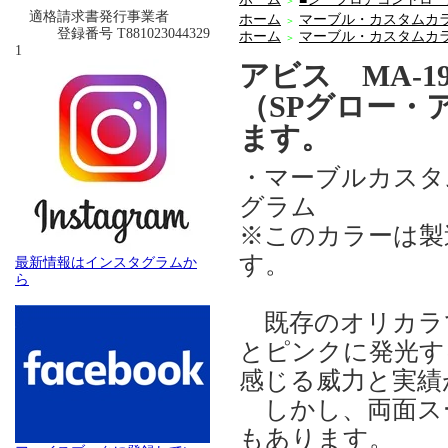
＞
適格請求書発行事業者
ホーム
マーブル・カスタムカ
＞
登録番号 T881023044329
ホーム
マーブル・カスタムカ
＞
1
アビス MA-19
（SPグロー・
ます。
・マーブルカスタ
グラム
※このカラーは製
す。
最新情報はインスタグラムか
ら
既存のオリカラで
とピンクに発光す
感じる威力と実績
しかし、両面ス
もあります。