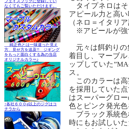
フェイスブックに登録してい
タイプネロはそ
なくてもご覧いただけます。
アピール力と高い
（ネロ＝イタリア
※アピールが強す
純正色とは一味違った見え
元々は餌釣りの
方、見せ方を追及!! ジギング
着目し、マーブル
をもっと面白くする為の当店
オリジナルカラー♪
ップしていた”MA
ス。
このカラーは高実
を採用していた点
はスーパーグロー
色とピンク発光色
↑各社６００g以上のジグはコ
チラから
ブラック系統色
時にもお試しいた