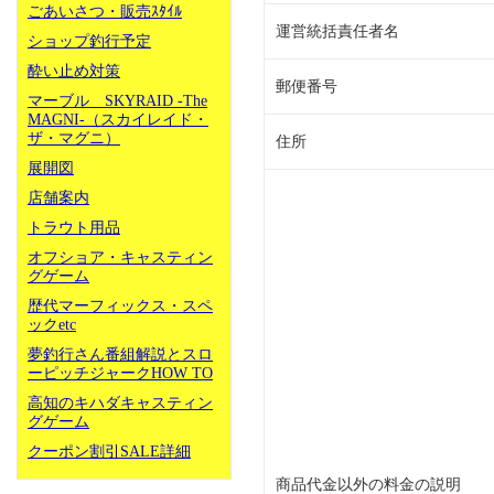
ごあいさつ・販売ｽﾀｲﾙ
運営統括責任者名
ショップ釣行予定
酔い止め対策
郵便番号
マーブル SKYRAID -The
MAGNI-（スカイレイド・
ザ・マグニ）
住所
展開図
店舗案内
トラウト用品
オフショア・キャスティン
グゲーム
歴代マーフィックス・スペ
ックetc
夢釣行さん番組解説とスロ
ーピッチジャークHOW TO
高知のキハダキャスティン
グゲーム
クーポン割引SALE詳細
商品代金以外の料金の説明