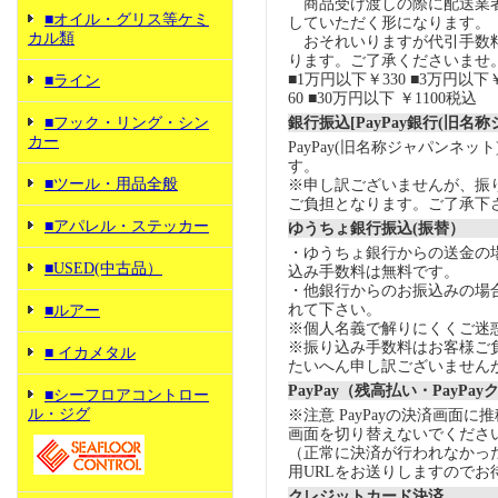
商品受け渡しの際に配送業
■オイル・グリス等ケミ
していただく形になります。
カル類
おそれいりますが代引手数
ります。ご了承くださいませ
■1万円以下￥330 ■3万円以下￥
■ライン
60 ■30万円以下 ￥1100税込
■フック・リング・シン
銀行振込[PayPay銀行(旧名
カー
PayPay(旧名称ジャパンネッ
す。
■ツール・用品全般
※申し訳ございませんが、振
ご負担となります。ご了承下
■アパレル・ステッカー
ゆうちょ銀行振込(振替）
・ゆうちょ銀行からの送金の
■USED(中古品）
込み手数料は無料です。
・他銀行からのお振込みの場合の
れて下さい。
■ルアー
※個人名義で解りにくくご迷
※振り込み手数料はお客様ご
■ イカメタル
たいへん申し訳ございません
PayPay（残高払い・PayPa
■シーフロアコントロー
ル・ジグ
※注意 PayPayの決済画面
画面を切り替えないでくださ
（正常に決済が行われなかっ
用URLをお送りしますのでお
クレジットカード決済