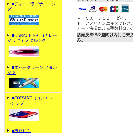
■ディープライナー・ジ
グ
ＶＩＳＡ・ＪＣＢ・ ダイナ
ド・アメリカンエキスプレス
カード決済による手数料はか
店頭決済 ※2週間以内にご来
■GARAGE NAGI(ガレー
み。
ジ ナギ）メタルジグ
■エバーグリーン メタル
ジグ
■COJYANT（コジャン
ト）ジグ
■枝豆じぐ