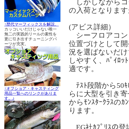
しかしながらコチ
の入荷となります
↑歴代マーフィックスを解説。
(アビス詳細）
カッコいいだけじゃない唯一
シーフロアコントロー
無二の実践的リールの素性を
更に引き出すチューニングパ
位置づけとして開発さ
ーツが充実。
況を選ばないだけでな
しやすく、ﾊﾟｲﾛｯ
適です。
ﾃｽﾄ段階から50ｷ
↑オフショア・キャスティング
らに大型を引き寄
用品一覧へのリンクがありま
す。♪
からﾓﾝｽﾀｰｸﾗｽ
ります。
EG社ｶﾌﾟﾘｽの登