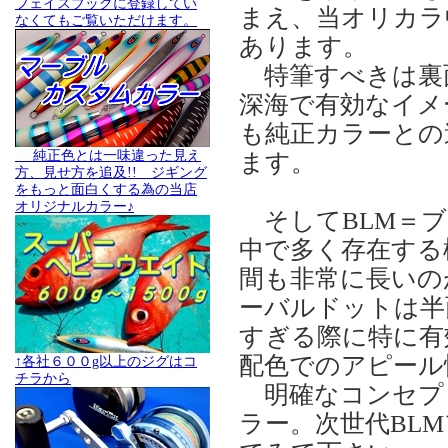
フェイスブックに登録してい
まえ、当オリカラ
なくてもご覧いただけます。
あります。
特筆すべきは裏
深海で有効なイメ
も純正カラーとの
純正色とは一味違った見え
ます。
方、見せ方を追及!! ジギング
をもっと面白くする為の当店
オリジナルカラー♪
そしてBLM＝ブ
中で多く存在する
間も非常に長いの
ーバルドットは半
すぎる際に特に有
配色でのアピール
↑各社６００g以上のジグはコ
チラから
明確なコンセプ
ラー。次世代BL