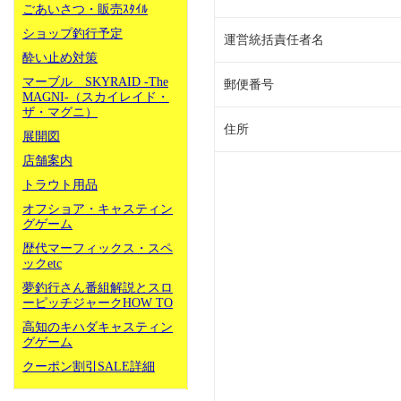
ごあいさつ・販売ｽﾀｲﾙ
ショップ釣行予定
運営統括責任者名
酔い止め対策
マーブル SKYRAID -The
郵便番号
MAGNI-（スカイレイド・
ザ・マグニ）
住所
展開図
店舗案内
トラウト用品
オフショア・キャスティン
グゲーム
歴代マーフィックス・スペ
ックetc
夢釣行さん番組解説とスロ
ーピッチジャークHOW TO
高知のキハダキャスティン
グゲーム
クーポン割引SALE詳細