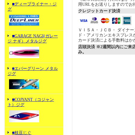
■ディープライナー・ジ
用URLをお送りしますのでお
グ
クレジットカード決済
ＶＩＳＡ・ＪＣＢ・ ダイナ
ド・アメリカンエキスプレス
■GARAGE NAGI(ガレー
カード決済による手数料はか
ジ ナギ）メタルジグ
店頭決済 ※2週間以内にご来
み。
■エバーグリーン メタル
ジグ
■COJYANT（コジャン
ト）ジグ
■枝豆じぐ