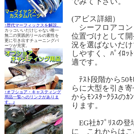
でみて下さい。
(アビス詳細）
↑歴代マーフィックスを解説。
シーフロアコントロー
カッコいいだけじゃない唯一
位置づけとして開発さ
無二の実践的リールの素性を
更に引き出すチューニングパ
況を選ばないだけでな
ーツが充実。
しやすく、ﾊﾟｲﾛｯ
適です。
ﾃｽﾄ段階から50ｷ
らに大型を引き寄
↑オフショア・キャスティング
からﾓﾝｽﾀｰｸﾗｽ
用品一覧へのリンクがありま
す。♪
ります。
EG社ｶﾌﾟﾘｽの登
に これからはこ