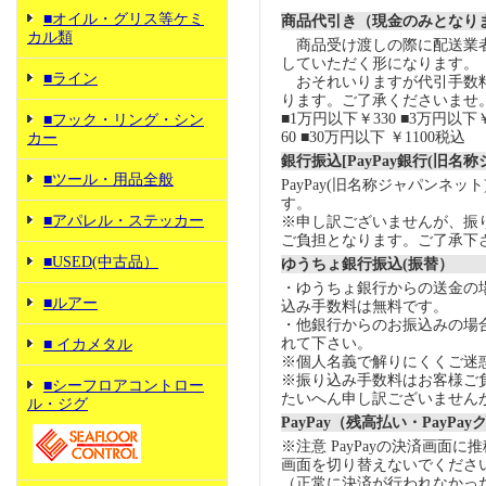
■オイル・グリス等ケミ
商品代引き（現金のみとなり
カル類
商品受け渡しの際に配送業
していただく形になります。
■ライン
おそれいりますが代引手数
ります。ご了承くださいませ
■1万円以下￥330 ■3万円以下￥
■フック・リング・シン
60 ■30万円以下 ￥1100税込
カー
銀行振込[PayPay銀行(旧名
■ツール・用品全般
PayPay(旧名称ジャパンネッ
す。
■アパレル・ステッカー
※申し訳ございませんが、振
ご負担となります。ご了承下
■USED(中古品）
ゆうちょ銀行振込(振替）
・ゆうちょ銀行からの送金の
■ルアー
込み手数料は無料です。
・他銀行からのお振込みの場合の
れて下さい。
■ イカメタル
※個人名義で解りにくくご迷
※振り込み手数料はお客様ご
■シーフロアコントロー
たいへん申し訳ございません
ル・ジグ
PayPay（残高払い・PayPa
※注意 PayPayの決済画面
画面を切り替えないでくださ
（正常に決済が行われなかっ