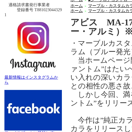
＞
適格請求書発行事業者
ホーム
マーブル・カスタムカ
＞
登録番号 T881023044329
ホーム
マーブル・カスタムカ
＞
1
アビス MA-
ー・アルミ）
・マーブルカスタ
ラム（ブルー発光
当ホームページ開
ァントム”はたい
い入れの深いカラ
最新情報はインスタグラムか
ら
との相性の悪さ故
しかし今回、満を
ントム”をリリー
今作は”純正カラ
カラをリリースし