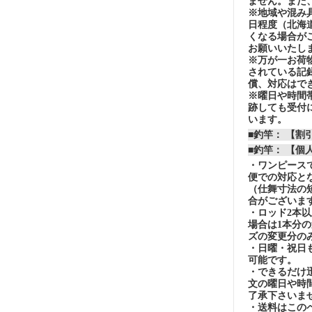
ません。また
※地域や混み
日程度（北海
くなる場合が
お願いいたし
※万が一お荷
されている記
償、対応はで
※曜日や時間
跡しても受付
います。
■釣竿： 【
■釣竿： 【個
・ワンピースで
便での対応と
（仕舞寸法の
合がございま
・ロッド2本
場合は1本分
ズの変更分の
・日曜・祝日
可能です。
・できるだけ
文の曜日や時
了承下さいま
・送料はこの