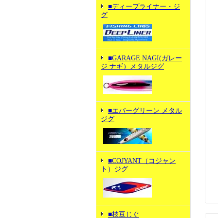
■ディープライナー・ジ
グ
■GARAGE NAGI(ガレー
ジ ナギ）メタルジグ
■エバーグリーン メタル
ジグ
■COJYANT（コジャン
ト）ジグ
■枝豆じぐ