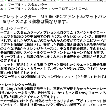
＞
＞
ーム
マーブル・カスタムカラー
＞
ーム
マーブル・カスタムカラー
シーフロアコントロール
＞
＞
ークレットレクター MA-06 SPGファントム/マットバ
）※サイズにより価格は異なります。
画像はレクターです。
マーブル・カスタムカラー／オプションホログラム（スペシャルグロー・
カムツを筆頭に今や中深海での釣りに欠かせないｶﾗｰオレンジ。創業初
プされていましたがアカムツの口からみかんの皮がでてきたエピソード
見え方をも徹底的に検証され、安定した釣果に加え爆発力もある事が実
のような理由からオレンジをベースに、更なる性能を追求。半面をシル
。発光時間の長いスペシャルグローをファントムパターンで配する事で
たりキープします。深海の生物に多くみられる発光器をも連想させるス
も仮定できます
た、マット（艶消し）とする事でボワっと膨張したシルエットに魅せる
深海でのパイロットカラーとしてお使いいただければ幸いですが、シャ
る事も付け加えておきます。
Pグロー等カタログ記載のオプション料金＋マット（ツヤ消し）仕上げ\1
ークレットレクター詳細）
前、230gのみ極少量限定発売され、再販の声が絶えなかったシークレ
常のレクターよりも更に抜けが良く、かつ もっと緩やかなフォールで
徴を更に強調したアイテムとも言えます。
ーカー解説には”上げに特化させた”とありますが、下げ（フォール）
近ずけやすく、潮止まり等の他のジグで獲れない状況下においてのフォ