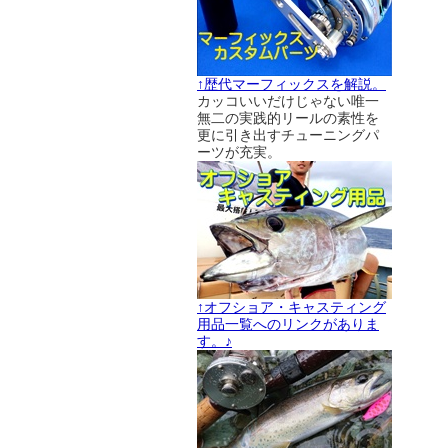
↑歴代マーフィックスを解説。
カッコいいだけじゃない唯一
無二の実践的リールの素性を
更に引き出すチューニングパ
ーツが充実。
↑オフショア・キャスティング
用品一覧へのリンクがありま
す。♪