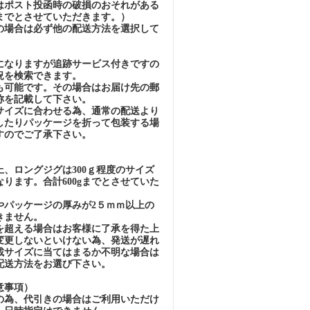
はポスト投函時の破損のおそれがある
gまでとさせていただきます。）
の場合は必ず他の配送方法を選択して
になりますが追跡サービス付きですの
況を検索できます。
も可能です。その場合はお届け先の郵
称を記載して下さい。
イズに合わせる為、通常の配送より
したりパッケージを折って包装する場
すのでご了承下さい。
）
、ロングジグは300ｇ程度のサイズ
ります。合計600gまでとさせていた
パッケージの厚みが2５ｍｍ以上の
きません。
超える場合はお客様に了承を得た上
変更しないといけない為、発送が遅れ
載サイズに当てはまるか不明な場合は
配送方法をお選び下さい。
意事項）
の為、代引きの場合はご利用いただけ