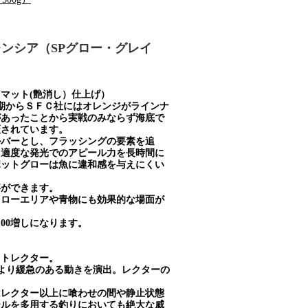
レンシア（SPグロー・グレイ
マット(艶消し）仕上げ）
期からＳＦＣ社にはオレンジがラインナ
があったことから実戦のみならず海底で
証されています。
バーとし、フラッシングの要素を追
、適度な発光でのアピール力を長時間に
ポットグローは魚に違和感を与えにくい
事ができます。
ローエリアや青物にも効果的な場面が
00増しになります。
ットレクター。
より緩急のある動きを演出。レクターの
はレクター以上に喰わせの間や静止状態
ールを多用する釣りにおいても絶大な威