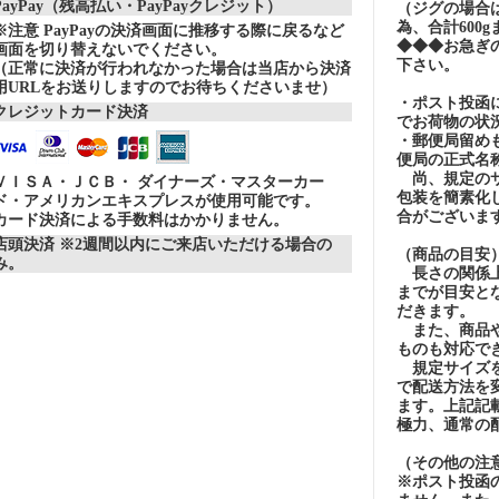
PayPay（残高払い・PayPayクレジット）
（ジグの場合
為、合計600
※注意 PayPayの決済画面に推移する際に戻るなど
◆◆◆お急ぎ
画面を切り替えないでください。
下さい。
（正常に決済が行われなかった場合は当店から決済
用URLをお送りしますのでお待ちくださいませ）
・ポスト投函
クレジットカード決済
でお荷物の状
・郵便局留め
便局の正式名
尚、規定のサ
ＶＩＳＡ・ＪＣＢ・ ダイナーズ・マスターカー
包装を簡素化
ド・アメリカンエキスプレスが使用可能です。
合がございま
カード決済による手数料はかかりません。
店頭決済 ※2週間以内にご来店いただける場合の
（商品の目安
み。
長さの関係上
までが目安とな
だきます。
また、商品や
ものも対応で
規定サイズを
で配送方法を
ます。上記記
極力、通常の
（その他の注
※ポスト投函