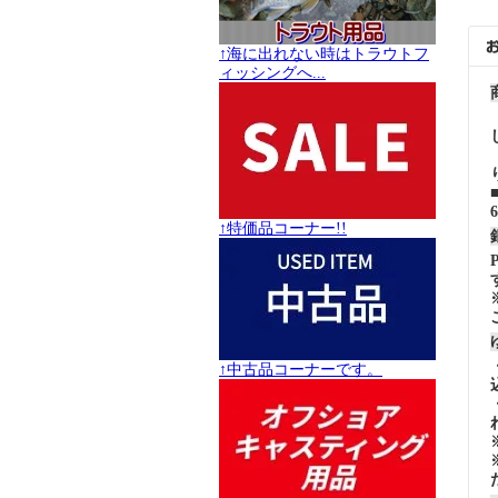
↑海に出れない時はトラウトフ
ィッシングへ...
↑特価品コーナー!!
↑中古品コーナーです。