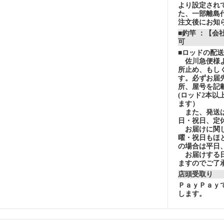
より設定され
た、一部離島
注文後にお知
■釣竿 ：【会
可
■ロッドの配
佐川急便様よ
所止め、もし
す。必ずお届
所、屋号を記
(ロッド2本以
ます）
また、発送は
日・祝日、定
お届けに関し
曜・祝日もほ
の場合は平日
お届けする日
ますのでご了
店頭受取り
ＰａｙＰａｙ
します。