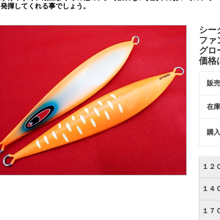
を発揮してくれる事でしょう。
シー
ファ
グロ
価格
販
在
購
１２
１４
１７