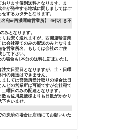
ております個別送料となります。ま
代金が発生する地域に関しましてはご
らせするカタチとなります。
社名宛or西濃運輸営業所】 ※代引き不
送のみとなります。
りお安く送れますが、西濃運輸営業
くは会社宛てのみの配送のみとなりま
先を営業所名、もしくは会社のご住
載して下さい。
上の場合も1本分の送料に訂正いたし
注文日翌日となりますが、土・日曜
休日の発送はできません。
ましては営業所受け取りの場合は日
とんどの営業所は可能ですが会社宛て
、土曜日のみの配達となります。
数も佐川急便様よりも日数がかかり
承下さいませ。
での決済の場合は店頭にてお願いいた