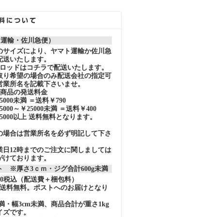
ト運輸・佐川急便）
のサイズにより、ヤマト運輸か佐川急
配送いたします。
スロッドはコチラで配送いたします。
取り希望の場合のみ配送会社の指定可
営業所名を記載下さいませ。
の商品の発送料金
000未満 ＝送料￥790
000～￥25000未満 ＝送料￥400
5000以上 送料無料となります。
の場合は営業所名を必ず明記して下さ
業日12時までのご注文に関しましては
がけております。
 ※厚さ3ｃｍ・ジグ合計600g未満
40税込（配送費＋梱包料）
上で送料無料。ポストへのお届けとなり
未満・幅3cm未満、商品合計が重さ1kg
イズです。