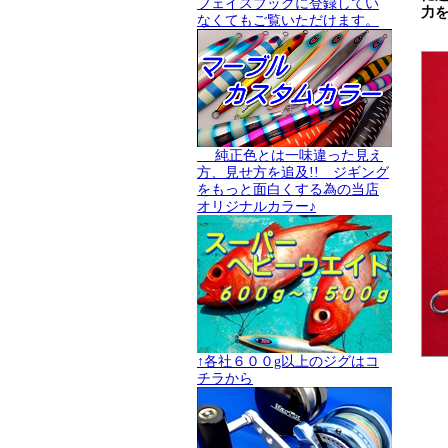
フェイスブックに登録してい
力
なくてもご覧いただけます。
純正色とは一味違った見え
方、見せ方を追及!! ジギング
をもっと面白くする為の当店
オリジナルカラー♪
↑各社６００g以上のジグはコ
チラから