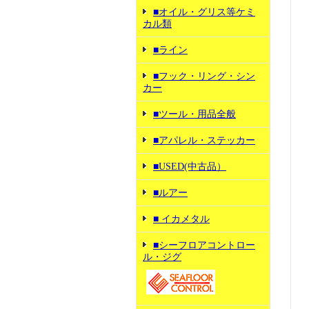
■オイル・グリス等ケミ
カル類
■ライン
■フック・リング・シン
カー
■ツール・用品全般
■アパレル・ステッカー
■USED(中古品）
■ルアー
■ イカメタル
■シーフロアコントロー
ル・ジグ