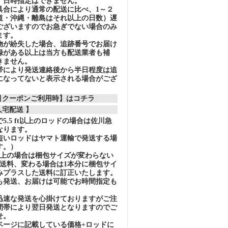
、日時指定はできません。
具合により通常の配送に比べ、1～２
道・沖縄・離島はそれ以上の日数）遅
ございますのでお急ぎでない場合のみ
ます。
物が紛失した場合、追跡番号でお届け
録がある以上は当方も配送業者も補
きません。
帯により発送連絡後から半日程度は追
になってないと表示される場合がござ
割引クーポンご利用時】はコチラ
人宅配送 】
5.5 ft以上のロッドの場合は佐川急
なります。
短いロッドはヤマト運輸で発送する場
す。）
以上の場合は梱包サイズが変わらない
の送料、変わる場合は1本分に梱包サイ
みプラスした送料に訂正いたします。
も発送、お届けは可能でお時間指定も
迅速な発送を心掛けておりますがご注
間帯により翌日発送となりますのでご
せ。
ページに記載している価格+ロッドに