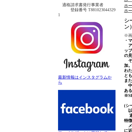
適格請求書発行事業者
ホ
登録番号 T881023044329
ホ
1
シ
ン
※
・
ア
ッ
の
そ
加
わ
と
最新情報はインスタグラムか
ま
ら
中
あ
※S
(シ
以
通
特
メ
に