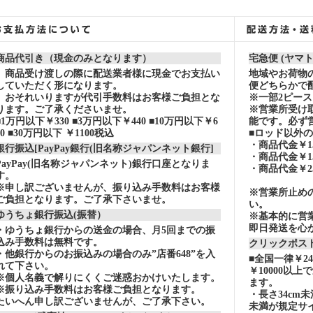
商品代引き（現金のみとなります）
宅急便 (ヤマ
商品受け渡しの際に配送業者様に現金でお支払い
地域やお荷物
していただく形になります。
便どちらかで
おそれいりますが代引手数料はお客様ご負担とな
※一部2ピー
ります。ご了承くださいませ。
※営業所受け
■1万円以下￥330 ■3万円以下￥440 ■10万円以下￥6
能です。必ず
60 ■30万円以下 ￥1100税込
■ロッド以外
・商品代金￥15
銀行振込[PayPay銀行(旧名称ジャパンネット銀行]
・商品代金￥15
PayPay(旧名称ジャパンネット)銀行口座となりま
・商品代金￥2
す。
※申し訳ございませんが、振り込み手数料はお客様
※営業所止め
ご負担となります。ご了承下さいませ。
い。
ゆうちょ銀行振込(振替）
※基本的に営
即日発送を心
・ゆうちょ銀行からの送金の場合、月5回までの振
込み手数料は無料です。
クリックポスト
・他銀行からのお振込みの場合のみ”店番648”を入
■全国一律￥2
れて下さい。
￥10000以
※個人名義で解りにくくご迷惑おかけいたします。
ます。
※振り込み手数料はお客様ご負担となります。
・長さ34cm
たいへん申し訳ございませんが、ご了承下さい。
未満が規定サ