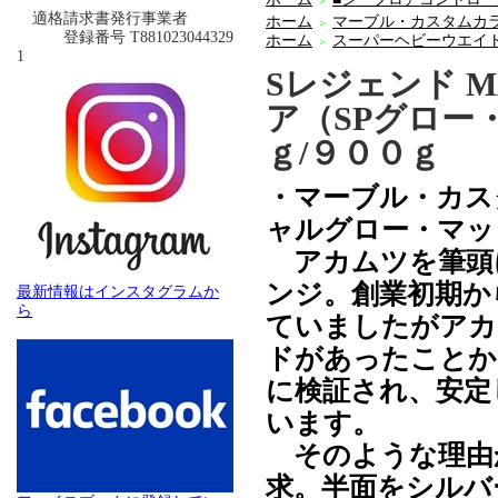
＞
適格請求書発行事業者
ホーム
マーブル・カスタムカ
＞
登録番号 T881023044329
ホーム
スーパーヘビーウエイ
＞
1
Sレジェンド M
ア（SPグロー
ｇ/９００ｇ
・マーブル・カス
ャルグロー・マッ
アカムツを筆頭に
ンジ。創業初期か
最新情報はインスタグラムか
ら
ていましたがアカ
ドがあったことか
に検証され、安定
います。
そのような理由
求。半面をシルバ