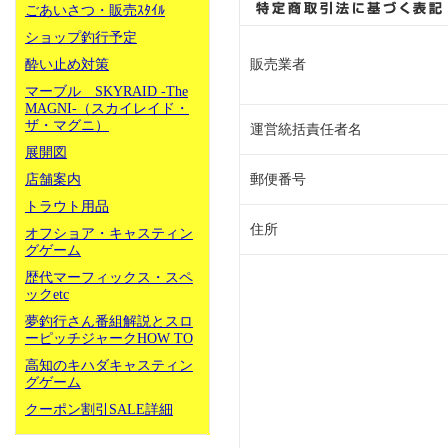
ごあいさつ・販売ｽﾀｲﾙ
ショップ釣行予定
酔い止め対策
販売業者
マーブル SKYRAID -The
MAGNI-（スカイレイド・
ザ・マグニ）
運営統括責任者名
展開図
店舗案内
郵便番号
トラウト用品
住所
オフショア・キャスティン
グゲーム
歴代マーフィックス・スペ
ックetc
夢釣行さん番組解説とスロ
ーピッチジャークHOW TO
高知のキハダキャスティン
グゲーム
クーポン割引SALE詳細