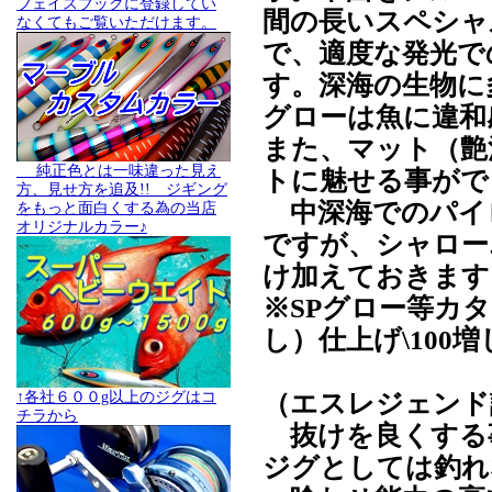
フェイスブックに登録してい
間の長いスペシャ
なくてもご覧いただけます。
で、適度な発光で
す。深海の生物に
グローは魚に違和
また、マット（艶
純正色とは一味違った見え
トに魅せる事がで
方、見せ方を追及!! ジギング
中深海でのパイ
をもっと面白くする為の当店
オリジナルカラー♪
ですが、シャロー
け加えておきます
※SPグロー等カ
し）仕上げ\100
（エスレジェンド
↑各社６００g以上のジグはコ
チラから
抜けを良くする
ジグとしては釣れ