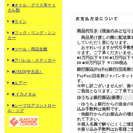
■オイル・グリス等ケミ
カル類
■ライン
商品代引き（現金のみとなり
■フック・リング・シン
商品受け渡しの際に配送業
カー
していただく形になります。
おそれいりますが代引手数
■ツール・用品全般
ります。ご了承くださいませ
■1万円以下￥330 ■3万円以下￥
■アパレル・ステッカー
60 ■30万円以下 ￥1100税込
銀行振込[PayPay銀行(旧名
■USED(中古品）
PayPay(旧名称ジャパンネ
す。
■ルアー
※申し訳ございませんが、振
ご負担となります。ご了承下
■ イカメタル
ゆうちょ銀行振込(振替）
・ゆうちょ銀行からの送金の
■シーフロアコントロー
込み手数料は無料です。
ル・ジグ
・他銀行からのお振込みの場合の
れて下さい。
※個人名義で解りにくくご迷
※振り込み手数料はお客様ご