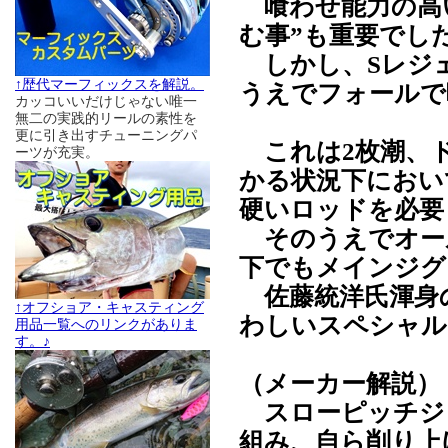
喰わせ能力の高い
む事”も重要でし
しかし、Sレジ
↑歴代マーフィックスを解説。
うえでフォールで
カッコいいだけじゃない唯一
無二の実践的リールの素性を
更に引き出すチューニングパ
これは2枚潮、
ーツが充実。
かる状況下におい
硬いロッドを必要
そのうえでオー
下でもメインジグ
佐藤統洋氏渾身
↑オフショア・キャスティング
わしいスペシャル
用品一覧へのリンクがありま
す。♪
（メーカー解説）
スローピッチジ
組み、自ら削り上