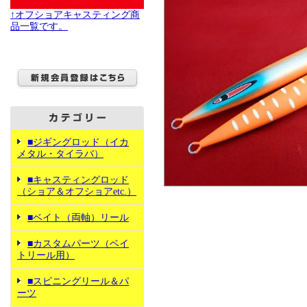
↑オフショアキャスティング商
品一覧です。
■ジギングロッド（イカ
メタル・タイラバ）
■キャスティングロッド
（ショア＆オフショアetc.）
■ベイト（両軸）リール
■カスタムパーツ（ベイ
トリール用）
■スピニングリール＆パ
ーツ