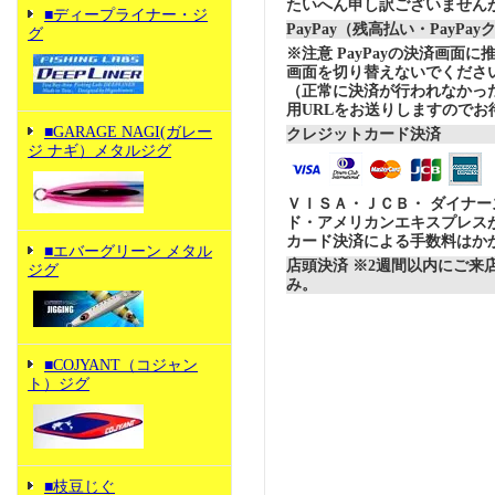
たいへん申し訳ございません
■ディープライナー・ジ
PayPay（残高払い・PayPa
グ
※注意 PayPayの決済画面
画面を切り替えないでくださ
（正常に決済が行われなかっ
用URLをお送りしますのでお
■GARAGE NAGI(ガレー
クレジットカード決済
ジ ナギ）メタルジグ
ＶＩＳＡ・ＪＣＢ・ ダイナ
ド・アメリカンエキスプレス
カード決済による手数料はか
■エバーグリーン メタル
店頭決済 ※2週間以内にご来
ジグ
み。
■COJYANT（コジャン
ト）ジグ
■枝豆じぐ