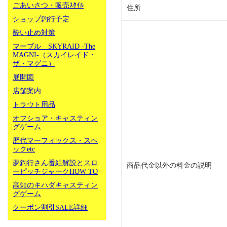
ごあいさつ・販売ｽﾀｲﾙ
住所
ショップ釣行予定
酔い止め対策
マーブル SKYRAID -The
MAGNI-（スカイレイド・
ザ・マグニ）
展開図
店舗案内
トラウト用品
オフショア・キャスティン
グゲーム
歴代マーフィックス・スペ
ックetc
夢釣行さん番組解説とスロ
商品代金以外の料金の説明
ーピッチジャークHOW TO
高知のキハダキャスティン
グゲーム
クーポン割引SALE詳細