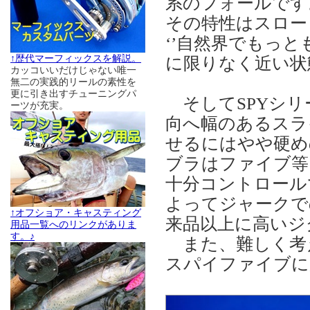
系のフォールです
その特性はスロー
‘’自然界でもっと
↑歴代マーフィックスを解説。
に限りなく近い状
カッコいいだけじゃない唯一
無二の実践的リールの素性を
更に引き出すチューニングパ
そしてSPYシリ
ーツが充実。
向へ幅のあるスラ
せるにはやや硬め
ブラはファイブ等
十分コントロール
よってジャークで
↑オフショア・キャスティング
来品以上に高いジ
用品一覧へのリンクがありま
す。♪
また、難しく考
スパイファイブに