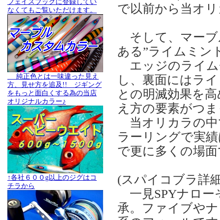
フェイスブックに登録してい
で以前から当オリ
なくてもご覧いただけます。
そして、マーブ
ある”ライムミン
エッジのライム
純正色とは一味違った見え
し、裏面にはライ
方、見せ方を追及!! ジギング
との明滅効果を高
をもっと面白くする為の当店
オリジナルカラー♪
え方の要素がつま
当オリカラの中
ラーリングで実績
で更に多くの場面
(スパイコブラ詳
↑各社６００g以上のジグはコ
チラから
一見SPYナローそ
承。ファイブやナ