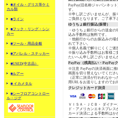
■オイル・グリス等ケミ
PayPay(旧名称ジャパンネッ
カル類
す。
※申し訳ございませんが、振
ご負担となります。ご了承下
■ライン
ゆうちょ銀行振込(振替）
■フック・リング・シン
・ゆうちょ銀行からの送金の
カー
込み手数料は無料です。
・他銀行からのお振込みの場合の
■ツール・用品全般
れて下さい。
※個人名義で解りにくくご迷
※振り込み手数料はお客様ご
■アパレル・ステッカー
たいへん申し訳ございません
PayPay（残高払い・PayPa
■USED(中古品）
※注意 PayPayの決済画面
画面を切り替えないでくださ
■ルアー
（正常に決済が行われなかっ
用URLをお送りしますのでお
■ イカメタル
クレジットカード決済
■シーフロアコントロー
ル・ジグ
ＶＩＳＡ・ＪＣＢ・ ダイナ
ド・アメリカンエキスプレス
カード決済による手数料はか