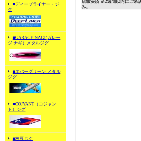
店頭決済 ※2週間以内にご来
■ディープライナー・ジ
み。
グ
■GARAGE NAGI(ガレー
ジ ナギ）メタルジグ
■エバーグリーン メタル
ジグ
■COJYANT（コジャン
ト）ジグ
■枝豆じぐ