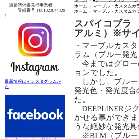
＞
適格請求書発行事業者
ホーム
マーブル・カスタムカ
＞
登録番号 T881023044329
ホーム
マーブル・カスタムカ
＞
1
スパイコブラ 
アルミ）※サ
・マーブルカスタ
ラム（ブルー発光
今まではグロー
ョンでした。
しかし、ブルー
最新情報はインスタグラムか
ら
発光色・発光度合
た。
DEEPLINE
かせる事ができま
うな絶妙な発光具
※BLM（ブルー