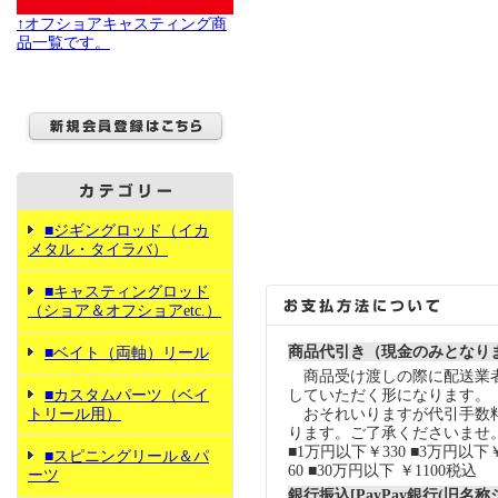
↑オフショアキャスティング商
品一覧です。
■ジギングロッド（イカ
メタル・タイラバ）
■キャスティングロッド
（ショア＆オフショアetc.）
商品代引き（現金のみとなり
■ベイト（両軸）リール
商品受け渡しの際に配送業
■カスタムパーツ（ベイ
していただく形になります。
トリール用）
おそれいりますが代引手数
ります。ご了承くださいませ
■1万円以下￥330 ■3万円以下￥
■スピニングリール＆パ
60 ■30万円以下 ￥1100税込
ーツ
銀行振込[PayPay銀行(旧名