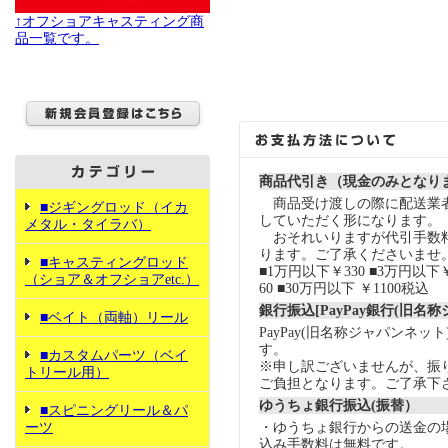
↑オフショアキャスティング商
品一覧です。
商品代引き（現金のみとなり
商品受け渡しの際に配送業
■ジギングロッド（イカ
していただく形になります。
メタル・タイラバ）
おそれいりますが代引手数
ります。ご了承くださいませ
■キャスティングロッド
■1万円以下￥330 ■3万円以下￥
（ショア＆オフショアetc.）
60 ■30万円以下 ￥1100税込
銀行振込[PayPay銀行(旧名
■ベイト（両軸）リール
PayPay(旧名称ジャパンネッ
す。
■カスタムパーツ（ベイ
※申し訳ございませんが、振
トリール用）
ご負担となります。ご了承下
ゆうちょ銀行振込(振替）
■スピニングリール＆パ
ーツ
・ゆうちょ銀行からの送金の
込み手数料は無料です。