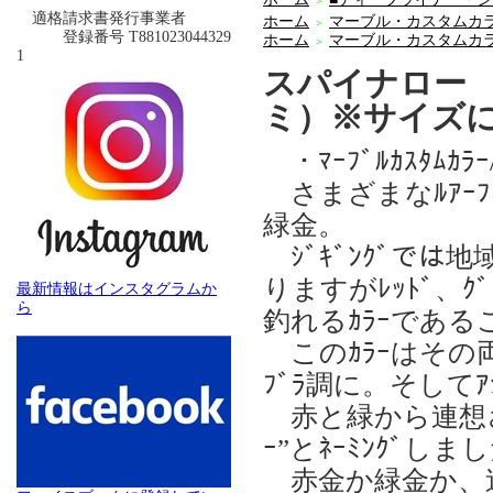
＞
適格請求書発行事業者
ホーム
マーブル・カスタムカ
＞
登録番号 T881023044329
ホーム
マーブル・カスタムカ
＞
1
スパイナロー 
ミ）※サイズ
・ﾏｰﾌﾞﾙｶｽﾀﾑｶﾗｰ/
さまざまなﾙｱｰﾌ
緑金。
ｼﾞｷﾞﾝｸﾞで
りますがﾚｯﾄﾞ、ｸ
最新情報はインスタグラムか
ら
釣れるｶﾗｰであ
このｶﾗｰはその両
ﾌﾞﾗ調に。そしてｱ
赤と緑から連想され
ｰ”とﾈｰﾐﾝｸﾞしま
赤金か緑金か、迷