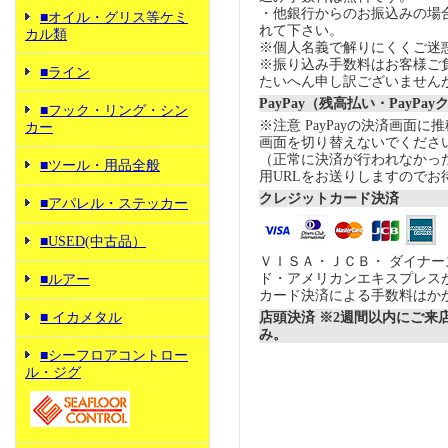
・他銀行からのお振込みの場合の
■オイル・グリス等ケミ
れて下さい。
カル類
※個人名義で解りにくくご迷
※振り込み手数料はお客様ご
■ライン
たいへん申し訳ございません
PayPay（残高払い・PayPa
■フック・リング・シン
※注意 PayPayの決済画面
カー
画面を切り替えないでくださ
（正常に決済が行われなかっ
■ツール・用品全般
用URLをお送りしますのでお
クレジットカード決済
■アパレル・ステッカー
■USED(中古品）
ＶＩＳＡ・ＪＣＢ・ ダイナ
ド・アメリカンエキスプレス
■ルアー
カード決済による手数料はか
■ イカメタル
店頭決済 ※2週間以内にご来
み。
■シーフロアコントロー
ル・ジグ