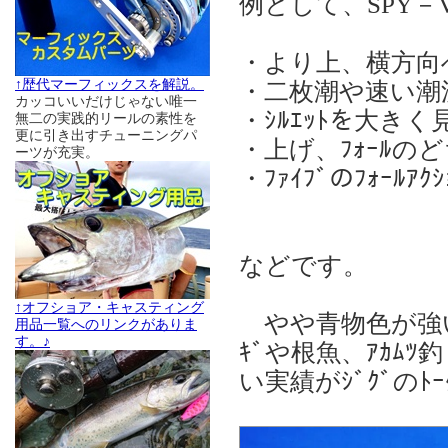
例として、SPY
・より上、横方向へ
↑歴代マーフィックスを解説。
・二枚潮や速い潮
カッコいいだけじゃない唯一
・ｼﾙｴｯﾄを大き
無二の実践的リールの素性を
更に引き出すチューニングパ
・上げ、ﾌｫｰﾙの
ーツが充実。
・ﾌｧｲﾌﾞのﾌｫｰﾙ
などです。
↑オフショア・キャスティング
やや青物色が強いﾓ
用品一覧へのリンクがありま
す。♪
ｷﾞや根魚、ｱｶﾑ
い実績がｼﾞｸﾞの