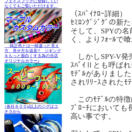
フェイスブックに登録してい
なくてもご覧いただけます。
（ｽﾊﾟｲﾅﾛｰ詳細）
ｾﾐﾛﾝｸﾞｼﾞｸﾞ
そして、SPYの名
く、よりﾌｫｰﾙで
純正色とは一味違った見え
方、見せ方を追及!! ジギング
しかしSPY-V発売
をもっと面白くする為の当店
オリジナルカラー♪
ｽﾊﾟｲⅡとも呼ばれ
ﾓﾃﾞﾙがありまし
されﾘﾘｰｽされたﾓ
このﾓﾃﾞﾙの特
ﾌﾟﾛｰﾁにおいて
↑各社６００g以上のジグはコ
チラから
高い事です。