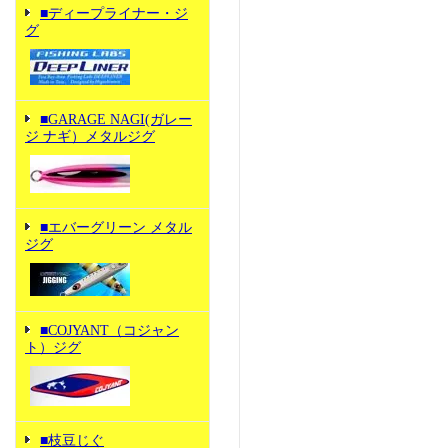
■ディープライナー・ジ
グ
■GARAGE NAGI(ガレー
ジ ナギ）メタルジグ
■エバーグリーン メタル
ジグ
■COJYANT（コジャン
ト）ジグ
■枝豆じぐ