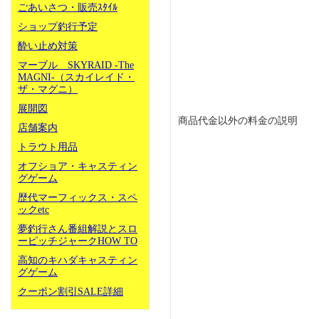
ごあいさつ・販売ｽﾀｲﾙ
ショップ釣行予定
酔い止め対策
マーブル SKYRAID -The
MAGNI-（スカイレイド・
ザ・マグニ）
展開図
商品代金以外の料金の説明
店舗案内
トラウト用品
オフショア・キャスティン
グゲーム
歴代マーフィックス・スペ
ックetc
夢釣行さん番組解説とスロ
ーピッチジャークHOW TO
高知のキハダキャスティン
グゲーム
クーポン割引SALE詳細