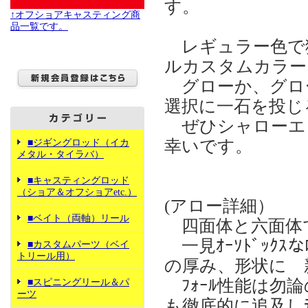
す。
↑オフショアキャスティング商
品一覧です。
レギュラー色で
ルカスタムカラー
グローか、グロ
選択に一石を投じ
ぜひシャローエ
幸いです。
■ジギングロッド（イカ
メタル・タイラバ）
■キャスティングロッド
（ショア＆オフショアetc.）
(アロー詳細）
■ベイト（両軸）リール
四面体と六面体
一見ｵｰｿﾄﾞｯｸｽ
■カスタムパーツ（ベイ
トリール用）
の厚み、形状に 
ﾌｫｰﾙ性能は勿論
■スピニングリール＆パ
ーツ
も徹底的に追及し