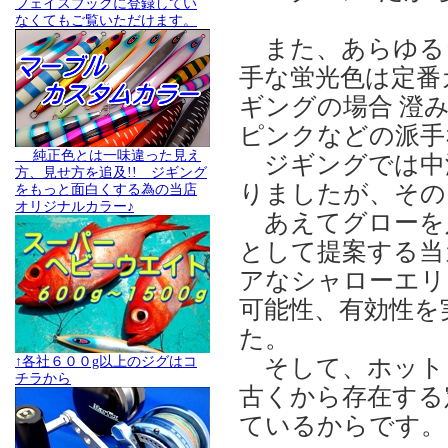
フェイスブックに登録してい
なくてもご覧いただけます。
また、あらゆる
手な蛍光色は定番
ギングの場合 澄
ピンクなどの派手
純正色とは一味違った見え
ジギングでは中
方、見せ方を追及!! ジギング
りましたが、その
をもっと面白くする為の当店
オリジナルカラー♪
あえてグローを
として提案する当
アなシャローエリ
可能性、有効性を
た。
そして、ホット
↑各社６００g以上のジグはコ
チラから
古くから存在する
ているからです。