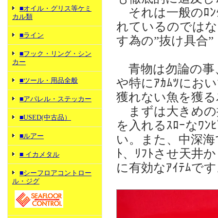
■オイル・グリス等ケミ
それは一般のﾛﾝｸﾞｼ
カル類
れているのではな
■ライン
す為の”抜け具合”
■フック・リング・シン
カー
青物は勿論の事、で
や特にｱｶﾑﾂにおい
■ツール・用品全般
獲れない魚を獲る為の
■アパレル・ステッカー
まずは大きめの振り
■USED(中古品）
を入れるｽﾛｰなﾜﾝ
■ルアー
い。また、中深海での
ﾄ、ﾘﾌﾄさせ天井か
■ イカメタル
に有効なｱｲﾃﾑで
■シーフロアコントロー
ル・ジグ