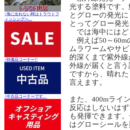
光する塗料です。
とグローの発光に
↑海に出れない時はトラウトフ
ィッシングへ...
とってグロー発光
では海中にはどこ
例えば50～60
ムラワームやサビ
的深くまで紫外線
↑特価品コーナー!!
外線が届くと言う
ですから、晴れた
言えます。
↑中古品コーナーです。
また、400mラ
反応はしないはず
も発揮できます。
はグローシールを