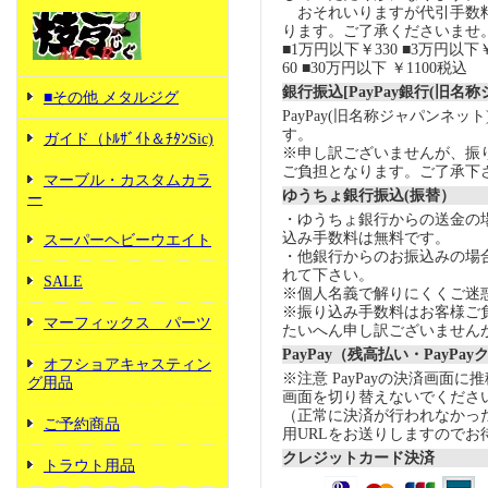
おそれいりますが代引手数
ります。ご了承くださいませ
■1万円以下￥330 ■3万円以下￥
60 ■30万円以下 ￥1100税込
銀行振込[PayPay銀行(旧名
■その他 メタルジグ
PayPay(旧名称ジャパンネッ
す。
ガイド（ﾄﾙｻﾞｲﾄ＆ﾁﾀﾝSic)
※申し訳ございませんが、振
ご負担となります。ご了承下
マーブル・カスタムカラ
ゆうちょ銀行振込(振替）
ー
・ゆうちょ銀行からの送金の
込み手数料は無料です。
スーパーヘビーウエイト
・他銀行からのお振込みの場合の
れて下さい。
SALE
※個人名義で解りにくくご迷
※振り込み手数料はお客様ご
マーフィックス パーツ
たいへん申し訳ございません
PayPay（残高払い・PayPa
オフショアキャスティン
※注意 PayPayの決済画面
グ用品
画面を切り替えないでくださ
（正常に決済が行われなかっ
ご予約商品
用URLをお送りしますのでお
クレジットカード決済
トラウト用品