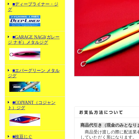
■ディープライナー・ジ
グ
■GARAGE NAGI(ガレー
ジ ナギ）メタルジグ
■エバーグリーン メタル
ジグ
■COJYANT（コジャン
ト）ジグ
商品代引き（現金のみとなり
商品受け渡しの際に配送業
■枝豆じぐ
していただく形になります。