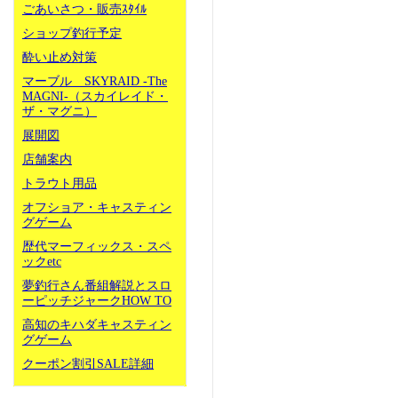
ごあいさつ・販売ｽﾀｲﾙ
ショップ釣行予定
酔い止め対策
マーブル SKYRAID -The
MAGNI-（スカイレイド・
ザ・マグニ）
展開図
店舗案内
トラウト用品
オフショア・キャスティン
グゲーム
歴代マーフィックス・スペ
ックetc
夢釣行さん番組解説とスロ
ーピッチジャークHOW TO
高知のキハダキャスティン
グゲーム
クーポン割引SALE詳細