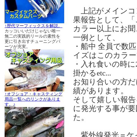
上記がメインコ
果報告として、「
↑歴代マーフィックスを解説。
カラー以上にお聞
カッコいいだけじゃない唯一
一例として、
無二の実践的リールの素性を
更に引き出すチューニングパ
・船中 全員で数
ーツが充実。
イズはこのカラー
・入れ食いの時に
掛かるetc...
お知り合いの方だけ
績があります。
↑オフショア・キャスティング
そして嬉しい報告
用品一覧へのリンクがありま
す。♪
に発光する事が要
た。
紫外線発光＝ケ