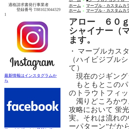
＞
適格請求書発行事業者
ホーム
マーブル・カスタムカ
＞
登録番号 T881023044329
ホーム
マーブル・カスタムカ
＞
1
アロー ６０
シャイナー（
ます。
・ マーブルカス
（ハイビジブルシ
て）
現在のジギング
最新情報はインスタグラムか
ら
もともとこのパ
のトラウトフィッ
濁りどころかウ
攻略において 蛍
実。それは流れの
ーパターン”だか