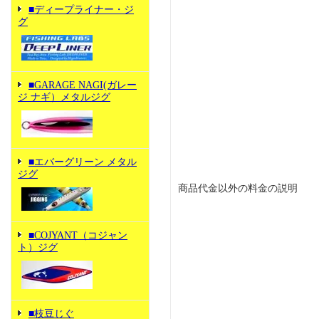
■ディープライナー・ジ
グ
■GARAGE NAGI(ガレー
ジ ナギ）メタルジグ
■エバーグリーン メタル
ジグ
商品代金以外の料金の説明
■COJYANT（コジャン
ト）ジグ
■枝豆じぐ