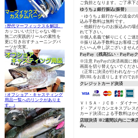
ご負担となります。ご了承下
ゆうちょ銀行振込(振替）
・ゆうちょ銀行からの送金の
込み手数料は無料です。
↑歴代マーフィックスを解説。
・他銀行からのお振込みの場合の
カッコいいだけじゃない唯一
れて下さい。
無二の実践的リールの素性を
※個人名義で解りにくくご迷
更に引き出すチューニングパ
※振り込み手数料はお客様ご
ーツが充実。
たいへん申し訳ございません
PayPay（残高払い・PayPa
※注意 PayPayの決済画面
画面を切り替えないでくださ
（正常に決済が行われなかっ
用URLをお送りしますのでお
クレジットカード決済
↑オフショア・キャスティング
用品一覧へのリンクがありま
ＶＩＳＡ・ＪＣＢ・ ダイナ
す。♪
ド・アメリカンエキスプレス
カード決済による手数料はか
店頭決済 ※2週間以内にご来
み。