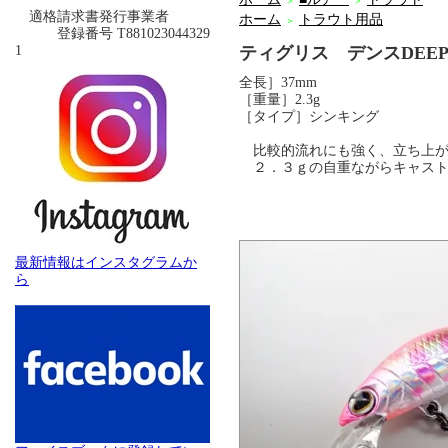
＞
＞
適格請求書発行事業者
ホーム
トラウト用品
＞
登録番号 T881023044329
1
ティグリス デンスDEE
全長］37mm
［重量］2.3g
［タイプ］シンキング
比較的流れにも強く、立ち上が
２．３ｇの自重ながらキャスト
最新情報はインスタグラムか
ら