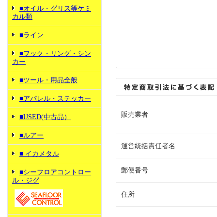
■オイル・グリス等ケミ
カル類
■ライン
■フック・リング・シン
カー
■ツール・用品全般
■アパレル・ステッカー
販売業者
■USED(中古品）
■ルアー
運営統括責任者名
■ イカメタル
郵便番号
■シーフロアコントロー
ル・ジグ
住所