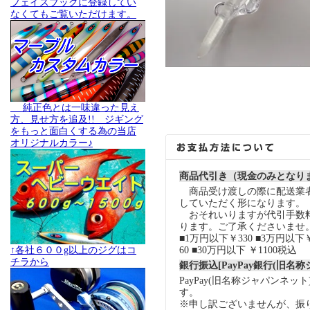
フェイスブックに登録してい
なくてもご覧いただけます。
純正色とは一味違った見え
方、見せ方を追及!! ジギング
をもっと面白くする為の当店
オリジナルカラー♪
商品代引き（現金のみとなり
商品受け渡しの際に配送業
していただく形になります。
おそれいりますが代引手数
ります。ご了承くださいませ
■1万円以下￥330 ■3万円以下￥
↑各社６００g以上のジグはコ
60 ■30万円以下 ￥1100税込
チラから
銀行振込[PayPay銀行(旧名
PayPay(旧名称ジャパンネッ
す。
※申し訳ございませんが、振