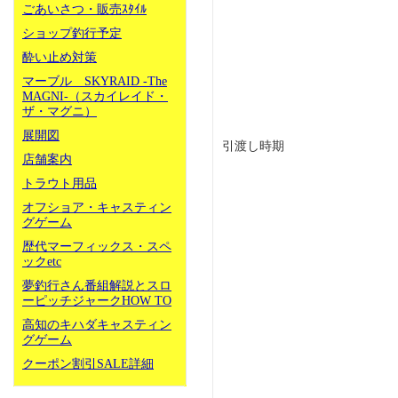
ごあいさつ・販売ｽﾀｲﾙ
ショップ釣行予定
酔い止め対策
マーブル SKYRAID -The
MAGNI-（スカイレイド・
ザ・マグニ）
展開図
引渡し時期
店舗案内
トラウト用品
オフショア・キャスティン
グゲーム
歴代マーフィックス・スペ
ックetc
夢釣行さん番組解説とスロ
ーピッチジャークHOW TO
高知のキハダキャスティン
グゲーム
クーポン割引SALE詳細