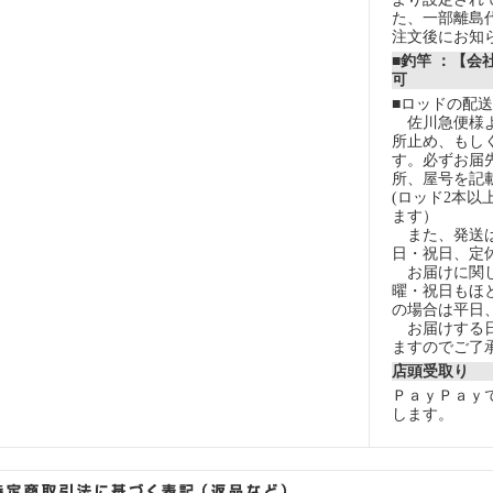
た、一部離島
注文後にお知
■釣竿 ：【会
可
■ロッドの配
佐川急便様よ
所止め、もし
す。必ずお届
所、屋号を記
(ロッド2本以
ます）
また、発送は
日・祝日、定
お届けに関し
曜・祝日もほ
の場合は平日
お届けする日
ますのでご了
店頭受取り
ＰａｙＰａｙ
します。