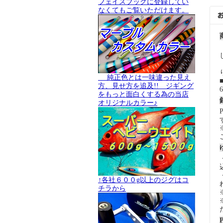
フェイスブックに登録してい
なくてもご覧いただけます。
純正色とは一味違った見え
方、見せ方を追及!! ジギング
をもっと面白くする為の当店
オリジナルカラー♪
↑各社６００g以上のジグはコ
チラから