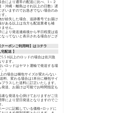
具合により通常の配送に比べ、1～２
道・沖縄・離島はそれ以上の日数）遅
ございますのでお急ぎでない場合のみ
ます。
物が紛失した場合、追跡番号でお届け
録がある以上は当方も配送業者も補
きません。
帯により発送連絡後から半日程度は追
になってないと表示される場合がござ
割引クーポンご利用時】はコチラ
人宅配送 】
5.5 ft以上のロッドの場合は佐川急
なります。
短いロッドはヤマト運輸で発送する場
す。）
以上の場合は梱包サイズが変わらない
の送料、変わる場合は1本分に梱包サイ
みプラスした送料に訂正いたします。
も発送、お届けは可能でお時間指定も
迅速な発送を心掛けておりますがご注
間帯により翌日発送となりますのでご
せ。
ページに記載している価格+ロッドに
ております個別送料となります。ま