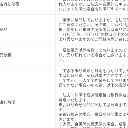
込有効期限
れ入りますが、ご注文を自動的にキャ
レジット決済の場合も決済URLメー
厳重に検品しておりますが、もし商
にご連絡ください。その際、ﾊﾟｯｹｰｼ
良品
損、使用した形跡のある場合は返品に
ﾒﾀﾙｼﾞｸﾞ等 ﾊﾝﾄﾞﾒｲﾄﾞの物は若
より異なりますのでご理解お願い致し
通信販売以外も行っておりますので
売数量
り、売り切れている場合がございます
い。
できる限り迅速な対応を心がけており
ては即日発送、それ以降のご注文でも
ですが、一人で全作業をしておりま
送できない場合がある為、以下の説明
注文・決済手続き確定後（銀行振込
発送いたします。
渡し時期
※お取り寄せ商品に関しては発送まで
す。
※銀行振込の場合、曜日や時間帯によ
ざいます。
※大雪、台風等の悪天候の場合、通常