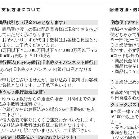
商品代引き（現金のみとなります）
宅急便 (ヤマ
商品受け渡しの際に配送業者様に現金でお支払い
地域やお荷物
していただく形になります。
便どちらかで
おそれいりますが代引手数料はお客様ご負担とな
※一部2ピー
ります。ご了承くださいませ。
※営業所受け
■1万円以下￥330 ■3万円以下￥440 ■10万円以下￥6
能です。必ず
60 ■30万円以下 ￥1100税込
■ロッド以外
・商品代金￥15
銀行振込[PayPay銀行(旧名称ジャパンネット銀行]
・商品代金￥15
PayPay(旧名称ジャパンネット)銀行口座となりま
・商品代金￥2
す。
※申し訳ございませんが、振り込み手数料はお客様
※営業所止め
ご負担となります。ご了承下さいませ。
い。
ゆうちょ銀行振込(振替）
※基本的に営
即日発送を心
・ゆうちょ銀行からの送金の場合、月5回までの振
込み手数料は無料です。
クリックポスト
・他銀行からのお振込みの場合のみ”店番648”を入
■全国一律￥2
れて下さい。
￥10000以
※個人名義で解りにくくご迷惑おかけいたします。
ます。
※振り込み手数料はお客様ご負担となります。
・長さ34cm
たいへん申し訳ございませんが、ご了承下さい。
未満が規定サ
PayPay（残高払い・PayPayクレジット）
（ジグの場合