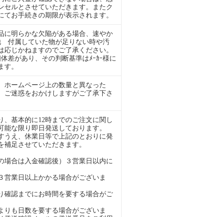
ンセルとさせていただきます。またク
ルにてお手続きの期限が表示されます。
品に明らかな欠陥がある場合、速やか
ﾞ他 付属していた物が足りない時や汚
は応じかねますのでご了承ください。
干の個体差があり、その判断基準はﾒｰｶｰ様に
ます。
 ホームページ上の数量と異なった
。ご迷惑をおかけしますがご了承下さ
、基本的に12時までのご注文に関し
可能な限り即日発送しております。
すうえ、休業日等で上記のとおりに発
を補足させていただきます。
の場合は入金確認後）３営業日以内に
３営業日以上かかる場合がございま
り確認までにお時間を要する場合がご
よりも日数を要する場合がございま