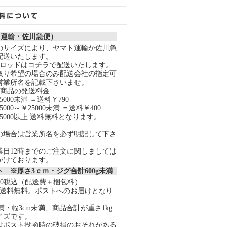
ト運輸・佐川急便）
のサイズにより、ヤマト運輸か佐川急
配送いたします。
スロッドはコチラで配送いたします。
取り希望の場合のみ配送会社の指定可
営業所名を記載下さいませ。
の商品の発送料金
000未満 ＝送料￥790
000～￥25000未満 ＝送料￥400
5000以上 送料無料となります。
の場合は営業所名を必ず明記して下さ
業日12時までのご注文に関しましては
がけております。
 ※厚さ3ｃｍ・ジグ合計600g未満
40税込（配送費＋梱包料）
上で送料無料。ポストへのお届けとなり
未満・幅3cm未満、商品合計が重さ1kg
イズです。
はポスト投函時の破損のおそれがある