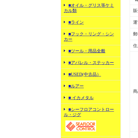
■オイル・グリス等ケミ
カル類
販
■ライン
運
■フック・リング・シン
郵
カー
住
■ツール・用品全般
■アパレル・ステッカー
■USED(中古品）
■ルアー
商
■ イカメタル
■シーフロアコントロー
ル・ジグ