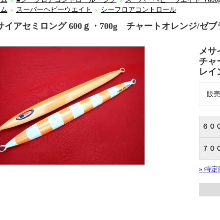
＞
＞
ーム
スーパーヘビーウエイト
シーフロアコントロール
＞
＞
サイアセミロング 600ｇ・700g チャートオレンジ/
メサ
チャ
レ
販
６０
７０
» 特