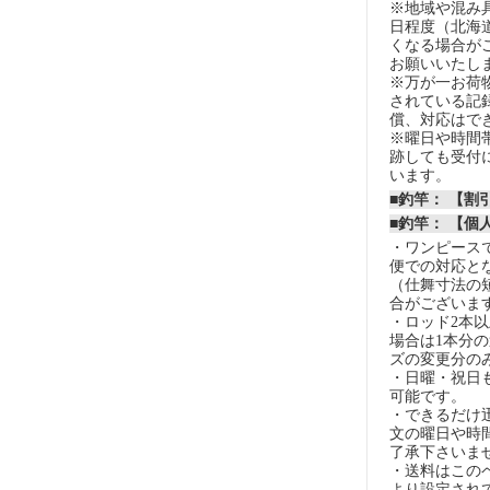
※地域や混み
日程度（北海
くなる場合が
お願いいたし
※万が一お荷
されている記
償、対応はで
※曜日や時間
跡しても受付
います。
■釣竿： 【
■釣竿： 【個
・ワンピースで
便での対応と
（仕舞寸法の
合がございま
・ロッド2本
場合は1本分
ズの変更分の
・日曜・祝日
可能です。
・できるだけ
文の曜日や時
了承下さいま
・送料はこの
より設定され