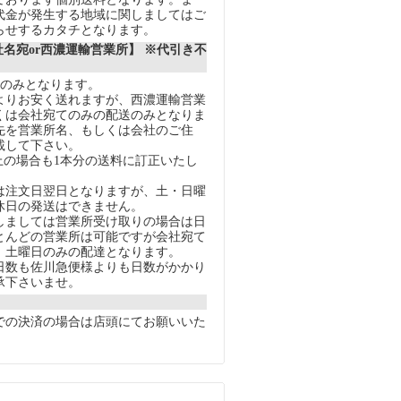
代金が発生する地域に関しましてはご
らせするカタチとなります。
社名宛or西濃運輸営業所】 ※代引き不
送のみとなります。
りお安く送れますが、西濃運輸営業
くは会社宛てのみの配送のみとなりま
先を営業所名、もしくは会社のご住
載して下さい。
上の場合も1本分の送料に訂正いたし
注文日翌日となりますが、土・日曜
休日の発送はできません。
ましては営業所受け取りの場合は日
とんどの営業所は可能ですが会社宛て
、土曜日のみの配達となります。
数も佐川急便様よりも日数がかかり
承下さいませ。
での決済の場合は店頭にてお願いいた