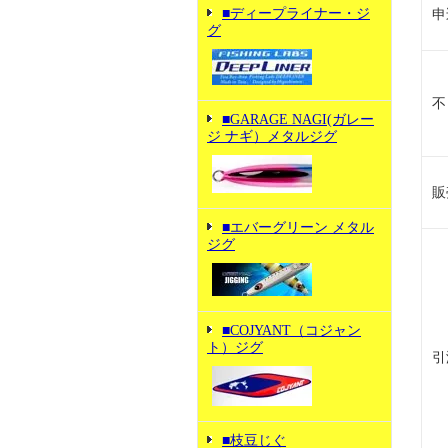
■ディープライナー・ジ
申
グ
不
■GARAGE NAGI(ガレー
ジ ナギ）メタルジグ
販
■エバーグリーン メタル
ジグ
■COJYANT（コジャン
ト）ジグ
引
■枝豆じぐ