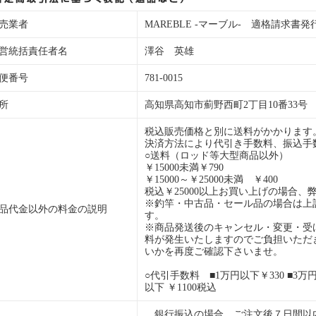
売業者
MAREBLE -マーブル- 適格請求書発行事業
営統括責任者名
澤谷 英雄
便番号
781-0015
所
高知県高知市薊野西町2丁目10番33号
税込販売価格と別に送料がかかります
決済方法により代引き手数料、振込手
○送料（ロッド等大型商品以外）
￥15000未満￥790
￥15000～￥25000未満 ￥400
税込￥25000以上お買い上げの場合、
※釣竿・中古品・セール品の場合は上
品代金以外の料金の説明
す。
※商品発送後のキャンセル・変更・受
料が発生いたしますのでご負担いただ
いかを再度ご確認下さいませ。
○代引手数料 ■1万円以下￥330 ■3万円以
以下 ￥1100税込
銀行振込の場合、ご注文後７日間以