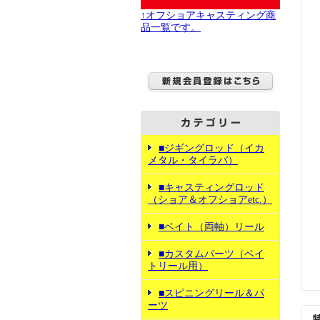
↑オフショアキャスティング商
品一覧です。
■ジギングロッド（イカ
メタル・タイラバ）
■キャスティングロッド
（ショア＆オフショアetc.）
■ベイト（両軸）リール
■カスタムパーツ（ベイ
トリール用）
■スピニングリール＆パ
ーツ