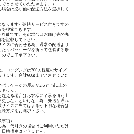
gまでとさせていただきます。）
の場合は必ず他の配送方法を選択して
になりますが追跡サービス付きですの
況を検索できます。
も可能です。その場合はお届け先の郵
称を記載して下さい。
イズに合わせる為、通常の配送より
したりパッケージを折って包装する場
すのでご了承下さい。
）
、ロングジグは300ｇ程度のサイズ
ります。合計600gまでとさせていた
パッケージの厚みが2５ｍｍ以上の
きません。
超える場合はお客様に了承を得た上
変更しないといけない為、発送が遅れ
載サイズに当てはまるか不明な場合は
配送方法をお選び下さい。
意事項）
の為、代引きの場合はご利用いただけ
、日時指定はできません。