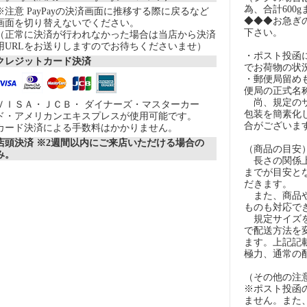
為、合計600
※注意 PayPayの決済画面に推移する際に戻るなど
◆◆◆お急ぎ
画面を切り替えないでください。
下さい。
（正常に決済が行われなかった場合は当店から決済
用URLをお送りしますのでお待ちくださいませ）
・ポスト投函
クレジットカード決済
でお荷物の状
・郵便局留め
便局の正式名
尚、規定のサ
ＶＩＳＡ・ＪＣＢ・ ダイナーズ・マスターカー
包装を簡素化
ド・アメリカンエキスプレスが使用可能です。
合がございま
カード決済による手数料はかかりません。
店頭決済 ※2週間以内にご来店いただける場合の
（商品の目安
み。
長さの関係上
までが目安とな
だきます。
また、商品や
ものも対応で
規定サイズを
で配送方法を
ます。上記記
極力、通常の
（その他の注
※ポスト投函
ません。また