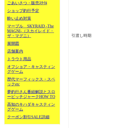
ごあいさつ・販売ｽﾀｲﾙ
ショップ釣行予定
酔い止め対策
マーブル SKYRAID -The
MAGNI-（スカイレイド・
引渡し時期
ザ・マグニ）
展開図
店舗案内
トラウト用品
オフショア・キャスティン
グゲーム
歴代マーフィックス・スペ
ックetc
夢釣行さん番組解説とスロ
ーピッチジャークHOW TO
高知のキハダキャスティン
グゲーム
クーポン割引SALE詳細