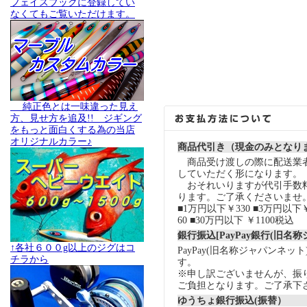
フェイスブックに登録してい
なくてもご覧いただけます。
純正色とは一味違った見え
方、見せ方を追及!! ジギング
をもっと面白くする為の当店
オリジナルカラー♪
商品代引き（現金のみとなり
商品受け渡しの際に配送業
していただく形になります。
おそれいりますが代引手数
ります。ご了承くださいませ
■1万円以下￥330 ■3万円以下￥
60 ■30万円以下 ￥1100税込
銀行振込[PayPay銀行(旧名
↑各社６００g以上のジグはコ
PayPay(旧名称ジャパンネッ
チラから
す。
※申し訳ございませんが、振
ご負担となります。ご了承下
ゆうちょ銀行振込(振替）