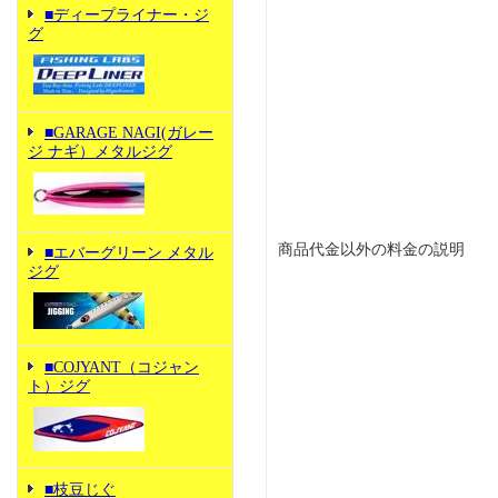
■ディープライナー・ジ
グ
■GARAGE NAGI(ガレー
ジ ナギ）メタルジグ
商品代金以外の料金の説明
■エバーグリーン メタル
ジグ
■COJYANT（コジャン
ト）ジグ
■枝豆じぐ