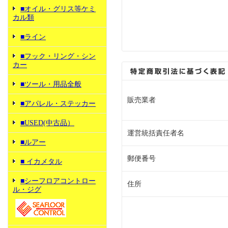
■オイル・グリス等ケミ
カル類
■ライン
■フック・リング・シン
カー
■ツール・用品全般
販売業者
■アパレル・ステッカー
■USED(中古品）
運営統括責任者名
■ルアー
郵便番号
■ イカメタル
■シーフロアコントロー
住所
ル・ジグ