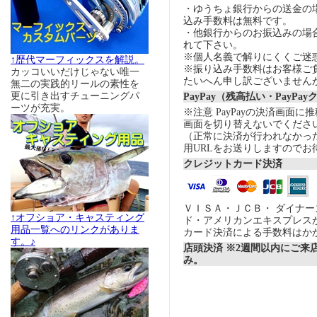
・ゆうちょ銀行からの送金の
込み手数料は無料です。
・他銀行からのお振込みの場合の
れて下さい。
※個人名義で解りにくくご迷
↑歴代マーフィックスを解説。
※振り込み手数料はお客様ご
カッコいいだけじゃない唯一
たいへん申し訳ございません
無二の実践的リールの素性を
更に引き出すチューニングパ
PayPay（残高払い・PayPa
ーツが充実。
※注意 PayPayの決済画面
画面を切り替えないでくださ
（正常に決済が行われなかっ
用URLをお送りしますのでお
クレジットカード決済
ＶＩＳＡ・ＪＣＢ・ ダイナ
↑オフショア・キャスティング
ド・アメリカンエキスプレス
用品一覧へのリンクがありま
カード決済による手数料はか
す。♪
店頭決済 ※2週間以内にご来
み。