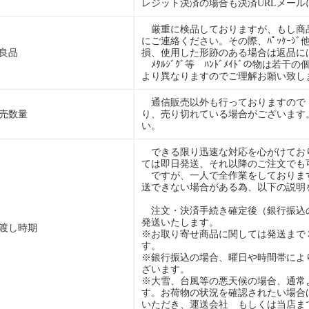
レジット決済の場合も決済URLメー
厳重に検品しておりますが、もし商
にご連絡ください。その際、ﾊﾟｯｹｰｼ
良品
損、使用した形跡のある場合は返品に
ﾒﾀﾙｼﾞｸﾞ等 ﾊﾝﾄﾞﾒｲﾄﾞの物は若
より異なりますのでご理解お願い致し
通信販売以外も行っておりますので
売数量
り、売り切れている場合がございます
い。
できる限り迅速な対応を心がけており
ては即日発送、それ以降のご注文でも
ですが、一人で全作業をしておりま
送できない場合がある為、以下の説明
注文・決済手続き確定後（銀行振込
発送いたします。
渡し時期
※お取り寄せ商品に関しては発送まで
す。
※銀行振込の場合、曜日や時間帯によ
ざいます。
※大雪、台風等の悪天候の場合、通常
す。お荷物の状況を確認されたい場合
いただき、運送会社 もしくは当店ま