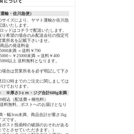
ト運輸・佐川急便）
のサイズにより、ヤマト運輸か佐川急
配送いたします。
スロッドはコチラで配送いたします。
取り希望の場合のみ配送会社の指定可
営業所名を記載下さいませ。
の商品の発送料金
000未満 ＝送料￥790
000～￥25000未満 ＝送料￥400
5000以上 送料無料となります。
の場合は営業所名を必ず明記して下さ
業日12時までのご注文に関しましては
がけております。
 ※厚さ3ｃｍ・ジグ合計600g未満
40税込（配送費＋梱包料）
上で送料無料。ポストへのお届けとなり
未満・幅3cm未満、商品合計が重さ1kg
イズです。
はポスト投函時の破損のおそれがある
gまでとさせていただきます。）