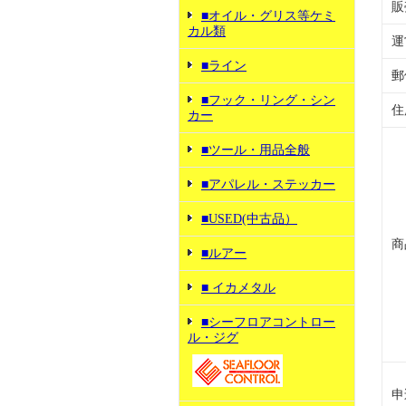
販
■オイル・グリス等ケミ
カル類
運
■ライン
郵
■フック・リング・シン
住
カー
■ツール・用品全般
■アパレル・ステッカー
■USED(中古品）
商
■ルアー
■ イカメタル
■シーフロアコントロー
ル・ジグ
申