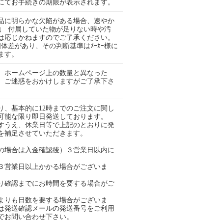
ルにてお手続きの期限が表示されます。
品に明らかな欠陥がある場合、速やか
ﾞ他 付属していた物が足りない時や汚
は応じかねますのでご了承ください。
干の個体差があり、その判断基準はﾒｰｶｰ様に
ます。
 ホームページ上の数量と異なった
。ご迷惑をおかけしますがご了承下さ
、基本的に12時までのご注文に関し
可能な限り即日発送しております。
すうえ、休業日等で上記のとおりに発
を補足させていただきます。
の場合は入金確認後）３営業日以内に
３営業日以上かかる場合がございま
り確認までにお時間を要する場合がご
よりも日数を要する場合がございま
は発送確認メールの発送番号をご利用
でお問い合わせ下さい。