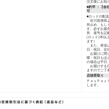
注文後にお知
■釣竿 ：【会
可
■ロッドの配
佐川急便様よ
所止め、もし
す。必ずお届
所、屋号を記
(ロッド2本以
ます）
また、発送は
日・祝日、定
お届けに関し
曜・祝日もほ
の場合は平日
お届けする日
ますのでご了
店頭受取り
ＰａｙＰａｙ
します。