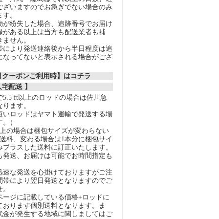
ございますのでお急ぎでない場合のみ
ます。
物が紛失した場合、追跡番号でお届け
録がある以上は当方も配送業者も補
きません。
帯により発送連絡後から半日程度は追
になってないと表示される場合がござ
割引クーポンご利用時】はコチラ
人宅配送 】
5.5 ft以上のロッドの場合は佐川急
なります。
短いロッドはヤマト運輸で発送する場
す。）
以上の場合は梱包サイズが変わらない
の送料、変わる場合は1本分に梱包サイ
みプラスした送料に訂正いたします。
も発送、お届けは可能でお時間指定も
迅速な発送を心掛けておりますがご注
間帯により翌日発送となりますのでご
せ。
ページに記載している価格+ロッドに
ております個別送料となります。ま
代金が発生する地域に関しましてはご