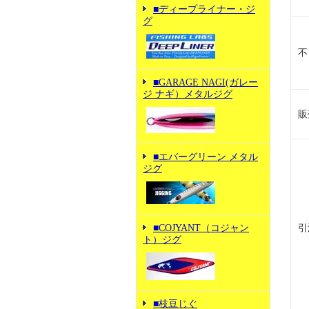
■ディープライナー・ジ
グ
不
■GARAGE NAGI(ガレー
ジ ナギ）メタルジグ
販
■エバーグリーン メタル
ジグ
■COJYANT（コジャン
引
ト）ジグ
■枝豆じぐ