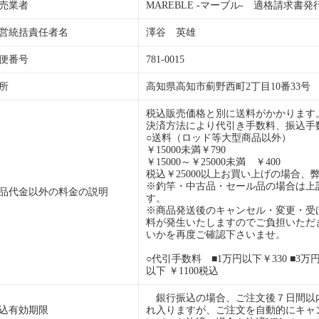
売業者
MAREBLE -マーブル- 適格請求書発行事業
営統括責任者名
澤谷 英雄
便番号
781-0015
所
高知県高知市薊野西町2丁目10番33号
税込販売価格と別に送料がかかります
決済方法により代引き手数料、振込手
○送料（ロッド等大型商品以外）
￥15000未満￥790
￥15000～￥25000未満 ￥400
税込￥25000以上お買い上げの場合、
※釣竿・中古品・セール品の場合は上
品代金以外の料金の説明
す。
※商品発送後のキャンセル・変更・受
料が発生いたしますのでご負担いただ
いかを再度ご確認下さいませ。
○代引手数料 ■1万円以下￥330 ■3万円以
以下 ￥1100税込
銀行振込の場合、ご注文後７日間以
込有効期限
れ入りますが、ご注文を自動的にキャ