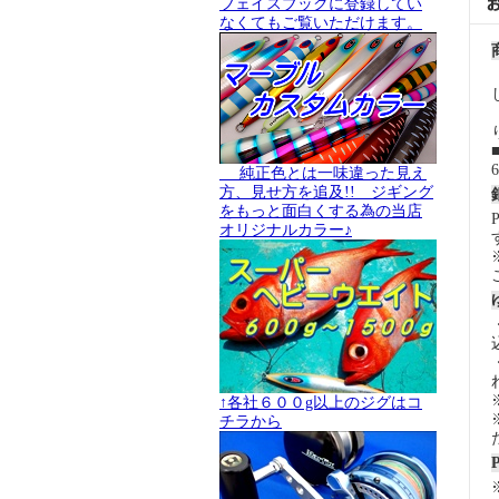
フェイスブックに登録してい
なくてもご覧いただけます。
純正色とは一味違った見え
方、見せ方を追及!! ジギング
をもっと面白くする為の当店
オリジナルカラー♪
↑各社６００g以上のジグはコ
チラから