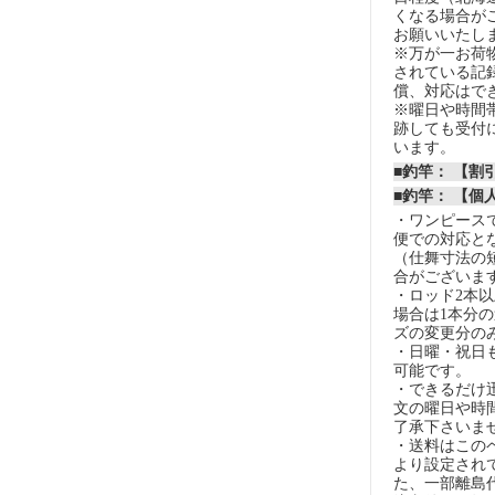
くなる場合が
お願いいたし
※万が一お荷
されている記
償、対応はで
※曜日や時間
跡しても受付
います。
■釣竿： 【
■釣竿： 【個
・ワンピースで
便での対応と
（仕舞寸法の
合がございま
・ロッド2本
場合は1本分
ズの変更分の
・日曜・祝日
可能です。
・できるだけ
文の曜日や時
了承下さいま
・送料はこの
より設定され
た、一部離島