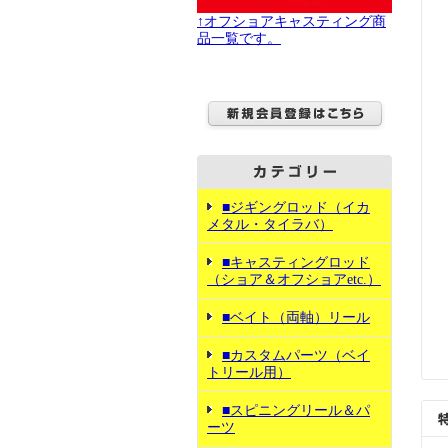
↑オフショアキャスティング商
品一覧です。
■ジギングロッド（イカ
メタル・タイラバ）
■キャスティングロッド
（ショア＆オフショアetc.）
■ベイト（両軸）リール
■カスタムパーツ（ベイ
トリール用）
■スピニングリール＆パ
ーツ