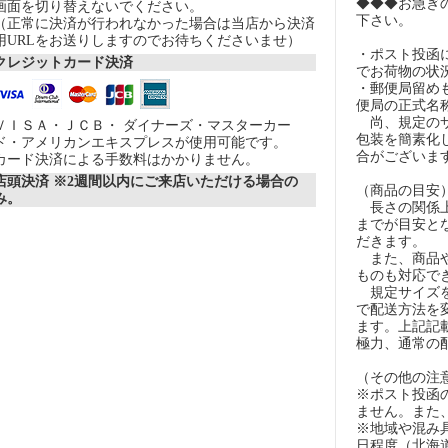
◆◆◆お急ぎ
画面を切り替えないでください。
下さい。
（正常に決済が行われなかった場合は当店から決済
用URLをお送りしますのでお待ちくださいませ）
・ポスト投函
クレジットカード決済
でお荷物の状
・郵便局留め
便局の正式名
尚、規定のサ
ＶＩＳＡ・ＪＣＢ・ ダイナーズ・マスターカー
包装を簡素化
ド・アメリカンエキスプレスが使用可能です。
合がございま
カード決済による手数料はかかりません。
店頭決済 ※2週間以内にご来店いただける場合の
（商品の目安
み。
長さの関係上
までが目安とな
だきます。
また、商品や
ものも対応で
規定サイズを
で配送方法を
ます。上記記
極力、通常の
（その他の注
※ポスト投函
ません。また
※地域や混み
日程度（北海