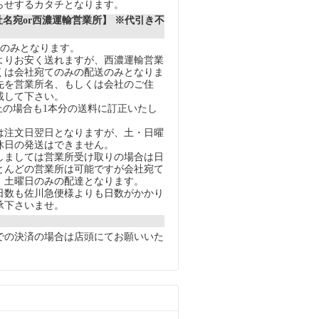
らせするカタチとなります。
社名宛or西濃運輸営業所】 ※代引き不
送のみとなります。
りお安く送れますが、西濃運輸営業
くは会社宛てのみの配送のみとなりま
先を営業所名、もしくは会社のご住
載して下さい。
上の場合も1本分の送料に訂正いたし
注文日翌日となりますが、土・日曜
休日の発送はできません。
ましては営業所受け取りの場合は日
とんどの営業所は可能ですが会社宛て
、土曜日のみの配達となります。
数も佐川急便様よりも日数がかかり
承下さいませ。
での決済の場合は店頭にてお願いいた