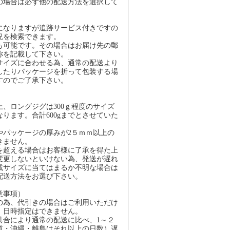
の場合は必ず他の配送方法を選択して
になりますが追跡サービス付きですの
況を検索できます。
も可能です。その場合はお届け先の郵
称を記載して下さい。
イズに合わせる為、通常の配送より
したりパッケージを折って包装する場
すのでご了承下さい。
）
、ロングジグは300ｇ程度のサイズ
ります。合計600gまでとさせていた
パッケージの厚みが2５ｍｍ以上の
きません。
超える場合はお客様に了承を得た上
変更しないといけない為、発送が遅れ
載サイズに当てはまるか不明な場合は
配送方法をお選び下さい。
意事項）
の為、代引きの場合はご利用いただけ
、日時指定はできません。
具合により通常の配送に比べ、1～２
道・沖縄・離島はそれ以上の日数）遅