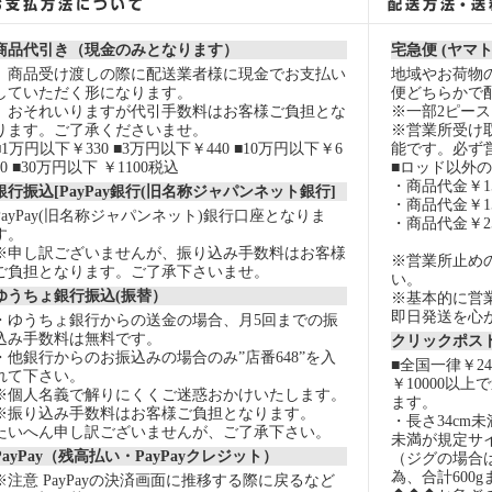
商品代引き（現金のみとなります）
宅急便 (ヤマ
商品受け渡しの際に配送業者様に現金でお支払い
地域やお荷物
していただく形になります。
便どちらかで
おそれいりますが代引手数料はお客様ご負担とな
※一部2ピー
ります。ご了承くださいませ。
※営業所受け
■1万円以下￥330 ■3万円以下￥440 ■10万円以下￥6
能です。必ず
60 ■30万円以下 ￥1100税込
■ロッド以外
・商品代金￥15
銀行振込[PayPay銀行(旧名称ジャパンネット銀行]
・商品代金￥15
PayPay(旧名称ジャパンネット)銀行口座となりま
・商品代金￥2
す。
※申し訳ございませんが、振り込み手数料はお客様
※営業所止め
ご負担となります。ご了承下さいませ。
い。
ゆうちょ銀行振込(振替）
※基本的に営
即日発送を心
・ゆうちょ銀行からの送金の場合、月5回までの振
込み手数料は無料です。
クリックポスト
・他銀行からのお振込みの場合のみ”店番648”を入
■全国一律￥2
れて下さい。
￥10000以
※個人名義で解りにくくご迷惑おかけいたします。
ます。
※振り込み手数料はお客様ご負担となります。
・長さ34cm
たいへん申し訳ございませんが、ご了承下さい。
未満が規定サ
PayPay（残高払い・PayPayクレジット）
（ジグの場合
為、合計600
※注意 PayPayの決済画面に推移する際に戻るなど