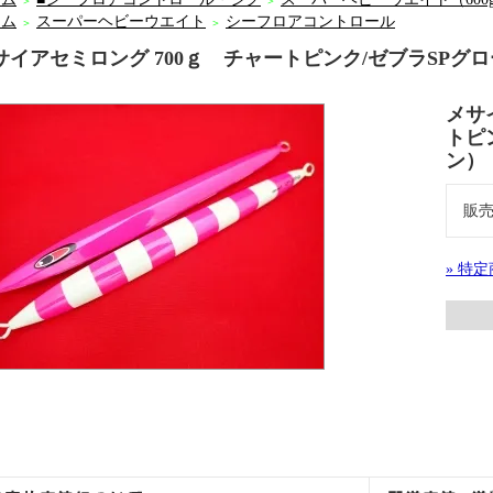
＞
＞
ーム
スーパーヘビーウエイト
シーフロアコントロール
＞
＞
サイアセミロング 700ｇ チャートピンク/ゼブラSP
メサ
トピ
ン
販
» 特