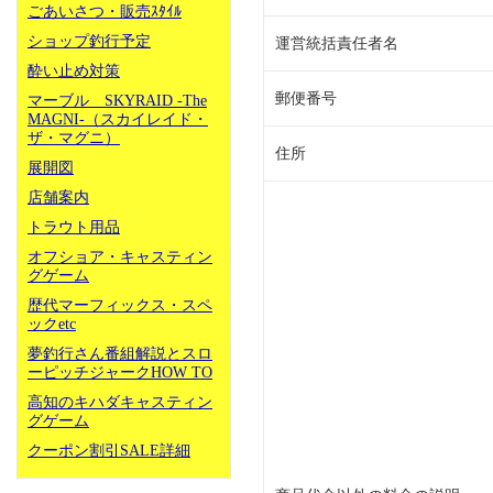
ごあいさつ・販売ｽﾀｲﾙ
ショップ釣行予定
運営統括責任者名
酔い止め対策
郵便番号
マーブル SKYRAID -The
MAGNI-（スカイレイド・
ザ・マグニ）
住所
展開図
店舗案内
トラウト用品
オフショア・キャスティン
グゲーム
歴代マーフィックス・スペ
ックetc
夢釣行さん番組解説とスロ
ーピッチジャークHOW TO
高知のキハダキャスティン
グゲーム
クーポン割引SALE詳細