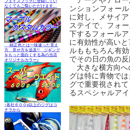
アークやアロー
フェイスブックに登録してい
なくてもご覧いただけます。
ンションフォール
に対し、メサイア
ステイで、フォー
下するフォールア
に有効性が高いと
純正色とは一味違った見え
ルももちろん有効
方、見せ方を追及!! ジギング
をもっと面白くする為の当店
でその日の魚の反
オリジナルカラー♪
大きな横方向へ
グは特に青物では
グで重要視されて
るスペシャルアイ
↑各社６００g以上のジグはコ
チラから