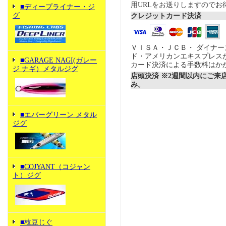
用URLをお送りしますのでお
■ディープライナー・ジ
グ
クレジットカード決済
ＶＩＳＡ・ＪＣＢ・ ダイナ
ド・アメリカンエキスプレス
■GARAGE NAGI(ガレー
カード決済による手数料はか
ジ ナギ）メタルジグ
店頭決済 ※2週間以内にご来
み。
■エバーグリーン メタル
ジグ
■COJYANT（コジャン
ト）ジグ
■枝豆じぐ