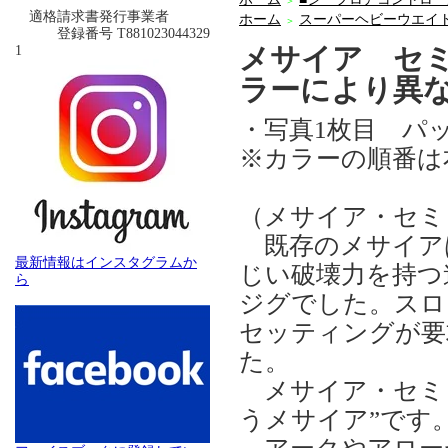
＞
適格請求書発行事業者
ホーム
スーパーヘビーウエイ
＞
登録番号 T881023044329
メサイア セ
1
ラーにより異
・写真1枚目 パ
※カラーの順番は
（メサイア・セ
既存のメサイア
最新情報はインスタグラムか
じい破壊力を持つ
ら
ジグでした。スロ
セッティングが要
た。
メサイア・セミ
うメサイア”です