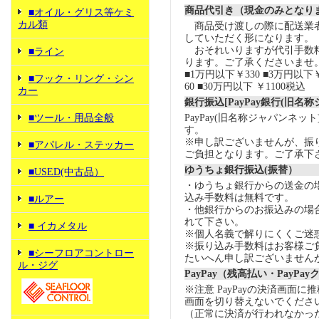
商品代引き（現金のみとなり
■オイル・グリス等ケミ
カル類
商品受け渡しの際に配送業
していただく形になります。
おそれいりますが代引手数
■ライン
ります。ご了承くださいませ
■1万円以下￥330 ■3万円以下￥
■フック・リング・シン
60 ■30万円以下 ￥1100税込
カー
銀行振込[PayPay銀行(旧名
■ツール・用品全般
PayPay(旧名称ジャパンネッ
す。
※申し訳ございませんが、振
■アパレル・ステッカー
ご負担となります。ご了承下
ゆうちょ銀行振込(振替）
■USED(中古品）
・ゆうちょ銀行からの送金の
込み手数料は無料です。
■ルアー
・他銀行からのお振込みの場合の
れて下さい。
■ イカメタル
※個人名義で解りにくくご迷
※振り込み手数料はお客様ご
■シーフロアコントロー
たいへん申し訳ございません
ル・ジグ
PayPay（残高払い・PayPa
※注意 PayPayの決済画面
画面を切り替えないでくださ
（正常に決済が行われなかっ